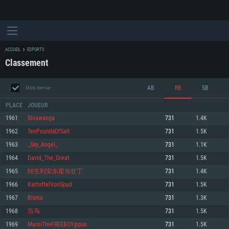
ACCUEIL
ESPORTS
Classement
AB
RB
SB
Mois dernier
PLACE
JOUEUR
1961
Shiawanga
731
1.4K
1962
TenPoundsOfSalt
731
1.5K
CONFIGURATION SYSTÈME REQUISE
1963
_Sky_Angel_
731
1.1K
1964
David_The_Great
731
1.5K
Pour PC
Pour MAC
1965
转生到安东星当壮丁
731
1.4K
Pour Linux
1966
KartoffelVonSpud
731
1.5K
Minimum
Minimum
Minimum
1967
Bisma
731
1.3K
OS: Windows 10 (64 bit)
OS: Mac OS Big Sur 11.0 ou plus récent
OS: Les configurations Linux 64 bits les plus modernes
1968
百鸟
731
1.5K
1969
MaroiTheFREEBOY@psn
731
1.5K
Processeur: Dual-Core 2.2 GHz
Processeur: Core i5, minimum 2.2GHz (Les processeurs Intel Xeon ne sont
Processeur: Dual-Core 2.4 GHz