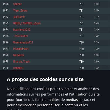
pas supportés)
1970
SaIlmir
731
1.3K
Mémoire: 4 GB
Mémoire: 4 GB
Mémoire: 6 GB
1971
Tiger_Zebra
731
1.5K
Carte graphique supportant DirectX 11: AMD Radeon 77XX / NVIDIA
Carte graphique: NVIDIA 660 avec les derniers drivers (moins de 6 mois) /
GeForce GTX 660. La résolution minimale supportée par le jeu est de 720p
Carte graphique: Intel Iris Pro 5200 (Mac), ou analogue AMD/Nvidia. La
de même pour AMD (La résolution minimale supportée par le jeu est de
1972
美团皇帝
731
1.1K
résolution minimale supportée par le jeu est de 720p.
720p)
Connection: Connexion Internet à haut débit
1973
GREG_CAMPBELL@psn
731
1.4K
Connection: Connexion Internet à haut débit
Connection: Connexion Internet à haut débit
Disque dur: 23.1 Go (client minimal)
1974
bdalrhman212
731
1.4K
Disque dur: 62,2 Go (client minimal)
Disque dur: 62,2 Go (client minimal)
1975
_156152839
731
1.4K
Recommandée
Recommandée
Recommandée
1976
themaimaiza121
730
1.3K
OS: Windows 10/11 (64 bit)
OS: Mac OS Big Sur 11.0 ou plus récent
OS: Ubuntu 20.04 64bit
1977
PlushiePearl
730
1.3K
Processeur: Intel Core i5 ou Ryzen5 3600 et plus
1978
Neokarib
730
1.3K
Processeur: Core i7 (Les processeurs Intel Xeon ne sont pas supportés)
Processeur: Intel Core i7
Mémoire: 16 GB et plus
1979
Rise up_Track
730
1.0K
Mémoire: 8 GB
Mémoire: 8 GB
Carte graphique supportant DirectX 11 ou plus et drivers: Nvidia GeForce
1980
rishad67
730
1.4K
1060 et plus, Radeon RX 570 et plus.
Carte graphique: Radeon Vega II ou plus avec support de Metal
Carte graphique: NVIDIA 1060 avec les derniers drivers (moins de 6 mois) /
de même pour AMD (Radeon RX 570) avec les derniers drivers de moins de
Connection: Connexion Internet à haut débit
Connection: Connexion Internet à haut débit
6 mois et supportant Vulkan
À propos des cookies sur ce site
98
99
100
199
Disque dur: 75.9 Go (client complet)
Disque dur: 62,2 Go (client complet)
Connection: Connexion Internet à haut débit
Nous utilisons les cookies pour collecter et analyser des
Disque dur: 60,2 Go (client complet)
* Classement mis à jour quotidiennement
informations sur les performances et l'utilisation du site,
pour fournir des fonctionnalités de médias sociaux et
pour améliorer et personnaliser le contenu et les