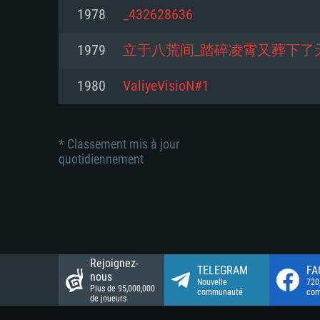
Connection: Connexion Internet 
Connection: Connexion Internet 
1978
_432628636
Connection: Connexion Internet 
Disque dur: 23.1 Go (client mini
Disque dur: 62,2 Go (client mini
1979
立于八荒间_踏碎凌霄又葬下了
Disque dur: 62,2 Go (client mini
1980
ValiyeVisioN#1
* Classement mis à jour
quotidiennement
Rejoignez-
TELEGRAM
FA
nous
Nouvelle
720
Plus de 95,000,000
communauté
co
de joueurs