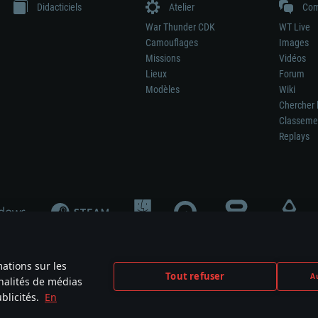
Didacticiels
Atelier
Com
War Thunder CDK
WT Live
Camouflages
Images
Missions
Vidéos
Lieux
Forum
Modèles
Wiki
Chercher 
Classeme
Replays
mations sur les
Tout refuser
Au
nnalités de médias
signifie pas la participation au développement du jeu, le sponsoring ou à l’approb
blicités.
En
mes are the property of their respective owners.
Politique de confidentialité
Pa