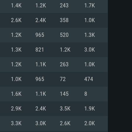
Pour Linux
1.4K
1.2K
243
1.7K
e
e
e
2.6K
2.4K
358
1.0K
1.2K
965
520
1.3K
 (64 bit)
r 11.0 ou plus récent
64bit
1.3K
821
1.2K
3.0K
Core i5 ou Ryzen5 3600 et plus
i7 (Les processeurs Intel Xeon
Core i7
1.2K
1.1K
263
1.0K
rtés)
 plus
1.0K
965
72
474
upportant DirectX 11 ou plus et
NVIDIA 1060 avec les derniers
1.6K
1.1K
145
8
eForce 1060 et plus, Radeon RX
Radeon Vega II ou plus avec
e 6 mois) / de même pour AMD
vec les derniers drivers de
2.9K
2.4K
3.5K
1.9K
t supportant Vulkan
xion Internet à haut débit
xion Internet à haut débit
3.3K
3.0K
2.6K
2.0K