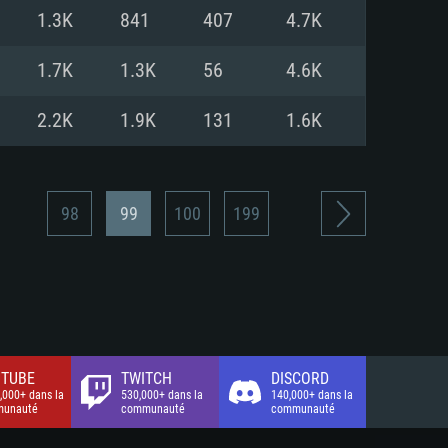
xion Internet à haut débit
o (client complet)
o (client complet)
1.3K
841
407
4.7K
o (client complet)
1.7K
1.3K
56
4.6K
2.2K
1.9K
131
1.6K
98
99
100
199
TUBE
TWITCH
DISCORD
,000+ dans la
530,000+ dans la
140,000+ dans la
unauté
communauté
communauté