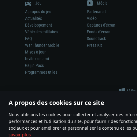
Jeu
Média
A propos du jeu
Partenariat
Actualités
Vidéo
Développement
Captures d'écran
Véhicules militaires
Fonds d'écran
FAQ
Soundtrack
War Thunder Mobile
Press Kit
Mises à jour
Invitez un ami
Gaijin Pass
Programmes utiles
À propos des cookies sur ce site
Nous utilisons les cookies pour collecter et analyser des infor
performances et l'utilisation du site, pour fournir des fonctio
La représentation d’une arme ou d’un véhicule réel dans ce jeu ne 
sociaux et pour améliorer et personnaliser le contenu et les pu
© 2011—2026 Gaijin Games Kft. All trademarks, logos and brand na
savoir plus
Termes et conditions
Conditions du service