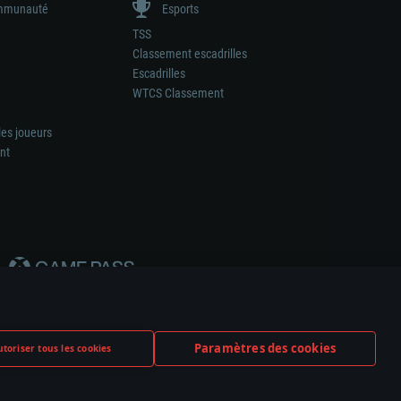
munauté
Esports
TSS
Classement escadrilles
Escadrilles
WTCS Classement
les joueurs
nt
Paramètres des cookies
toriser tous les cookies
ation de tout fabricant d’armes ou de véhicule.
ramètres relatifs aux cookies
Support client