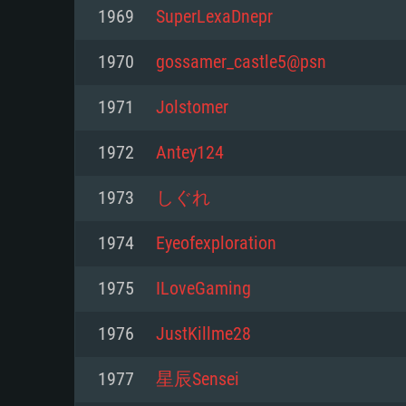
Pour PC
1969
SuperLexaDnepr
Minimum
Minimum
Minimum
1970
gossamer_castle5@psn
1971
Jolstomer
OS: Windows 10 (64 bit)
OS: Mac OS Big Sur 11.0 ou plus
OS: Les configurations Linux 64 b
1972
Antey124
modernes
Processeur: Dual-Core 2.2 GHz
Processeur: Core i5, minimum 2
1973
しぐれ
processeurs Intel Xeon ne sont 
Processeur: Dual-Core 2.4 GHz
Mémoire: 4 GB
1974
Eyeofexploration
Mémoire: 6 GB
Mémoire: 4 GB
Carte graphique supportant Dir
1975
ILoveGaming
Radeon 77XX / NVIDIA GeForce 
Carte graphique: Intel Iris Pro 5
Carte graphique: NVIDIA 660 ave
résolution minimale supportée pa
analogue AMD/Nvidia. La résolu
drivers (moins de 6 mois) / de
1976
JustKillme28
720p
supportée par le jeu est de 720p
(La résolution minimale supporté
1977
星辰Sensei
de 720p)