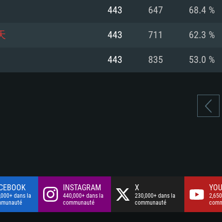
à haut débit
à haut débit
Connection: Conne
Disque dur: 75.9 G
Disque dur: 62,2 G
443
647
68.4 %
à haut débit
mal)
mal)
Disque dur: 60,2 G
天
443
711
62.3 %
mal)
443
835
53.0 %
CEBOOK
INSTAGRAM
X
YOU
,000+ dans la
440,000+ dans la
230,000+ dans la
2,650
mmunauté
communauté
communauté
comm