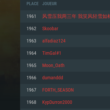
PLACE
JOUEUR
1961
风雪压我两三年 我笑风轻雪如
1962
Skoobar
1963
alfadiaz124
1964
TimGal#1
1965
Moon_Oath
1966
dumanddd
CONFIGU
1967
FORTH_SEASON
1968
KypDurron2000