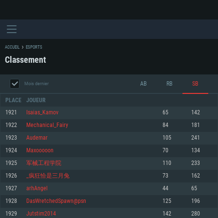
ACCUEIL
ESPORTS
Classement
AB
RB
SB
Mois dernier
PLACE
JOUEUR
1921
Isaias_Kamov
65
142
1922
Mechanical_Fairy
84
181
CONFIGURATION SYSTÈME REQUISE
1923
Audemar
105
241
1924
Maxooooon
70
134
Pour PC
Pour MAC
1925
军械工程学院
110
233
Pour Linux
1926
_疯狂恰是三月兔
73
162
Minimum
Minimum
Minimum
1927
arhAngel
44
65
OS: Windows 10 (64 bit)
OS: Mac OS Big Sur 11.0 ou plus récent
OS: Les configurations Linux 64 bits les plus modernes
1928
DasWretchedSpawn@psn
125
196
1929
Jutstim2014
142
280
Processeur: Dual-Core 2.2 GHz
Processeur: Core i5, minimum 2.2GHz (Les processeurs Intel Xeon ne sont
Processeur: Dual-Core 2.4 GHz