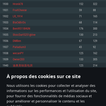
pas supportés)
1930
Hronik78
152
322
Mémoire: 4 GB
Mémoire: 4 GB
Mémoire: 6 GB
1931
FruitCheese
59
88
Carte graphique supportant DirectX 11: AMD Radeon 77XX / NVIDIA
Carte graphique: NVIDIA 660 avec les derniers drivers (moins de 6 mois) /
GeForce GTX 660. La résolution minimale supportée par le jeu est de 720p
Carte graphique: Intel Iris Pro 5200 (Mac), ou analogue AMD/Nvidia. La
de même pour AMD (La résolution minimale supportée par le jeu est de
1932
LR_1914
71
165
résolution minimale supportée par le jeu est de 720p.
720p)
Connection: Connexion Internet à haut débit
1933
BlaCkBirDs
68
114
Connection: Connexion Internet à haut débit
Connection: Connexion Internet à haut débit
Disque dur: 23.1 Go (client minimal)
1934
Beni95118HUN
176
300
Disque dur: 62,2 Go (client minimal)
Disque dur: 62,2 Go (client minimal)
1935
StoicDart5251@live
130
213
Recommandée
Recommandée
Recommandée
1936
DMBen
67
129
OS: Windows 10/11 (64 bit)
OS: Mac OS Big Sur 11.0 ou plus récent
OS: Ubuntu 20.04 64bit
1937
Palladium3
43
92
Processeur: Intel Core i5 ou Ryzen5 3600 et plus
1938
wecanPY
125
162
Processeur: Core i7 (Les processeurs Intel Xeon ne sont pas supportés)
Processeur: Intel Core i7
Mémoire: 16 GB et plus
1939
Owner203
133
305
Mémoire: 8 GB
Mémoire: 8 GB
Carte graphique supportant DirectX 11 ou plus et drivers: Nvidia GeForce
1940
迪奥美味面包房
125
214
1060 et plus, Radeon RX 570 et plus.
Carte graphique: Radeon Vega II ou plus avec support de Metal
Carte graphique: NVIDIA 1060 avec les derniers drivers (moins de 6 mois) /
de même pour AMD (Radeon RX 570) avec les derniers drivers de moins de
Connection: Connexion Internet à haut débit
Connection: Connexion Internet à haut débit
6 mois et supportant Vulkan
À propos des cookies sur ce site
96
97
98
197
Disque dur: 75.9 Go (client complet)
Disque dur: 62,2 Go (client complet)
Connection: Connexion Internet à haut débit
Nous utilisons les cookies pour collecter et analyser des
Disque dur: 60,2 Go (client complet)
* Classement mis à jour quotidiennement
informations sur les performances et l'utilisation du site,
pour fournir des fonctionnalités de médias sociaux et
pour améliorer et personnaliser le contenu et les