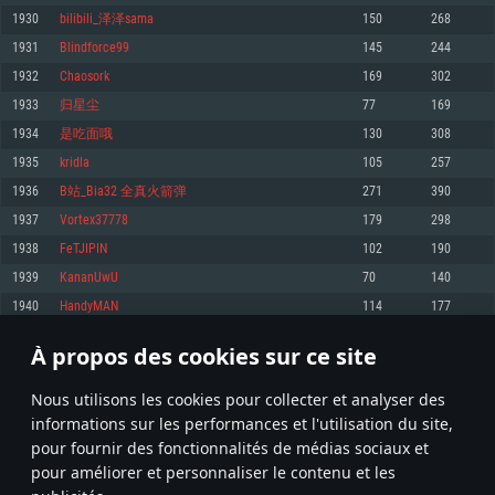
pas supportés)
1930
bilibili_泽泽sama
150
268
Mémoire: 4 GB
Mémoire: 4 GB
Mémoire: 6 GB
1931
Blindforce99
145
244
Carte graphique supportant DirectX 11: AMD Radeon 77XX / NVIDIA
Carte graphique: NVIDIA 660 avec les derniers drivers (moins de 6 mois) /
GeForce GTX 660. La résolution minimale supportée par le jeu est de 720p
Carte graphique: Intel Iris Pro 5200 (Mac), ou analogue AMD/Nvidia. La
de même pour AMD (La résolution minimale supportée par le jeu est de
1932
Chaosork
169
302
résolution minimale supportée par le jeu est de 720p.
720p)
Connection: Connexion Internet à haut débit
1933
归星尘
77
169
Connection: Connexion Internet à haut débit
Connection: Connexion Internet à haut débit
Disque dur: 23.1 Go (client minimal)
1934
是吃面哦
130
308
Disque dur: 62,2 Go (client minimal)
Disque dur: 62,2 Go (client minimal)
1935
kridla
105
257
Recommandée
Recommandée
Recommandée
1936
B站_Bia32 全真火箭弹
271
390
OS: Windows 10/11 (64 bit)
OS: Mac OS Big Sur 11.0 ou plus récent
OS: Ubuntu 20.04 64bit
1937
Vortex37778
179
298
Processeur: Intel Core i5 ou Ryzen5 3600 et plus
1938
FeTJIPIN
102
190
Processeur: Core i7 (Les processeurs Intel Xeon ne sont pas supportés)
Processeur: Intel Core i7
Mémoire: 16 GB et plus
1939
KananUwU
70
140
Mémoire: 8 GB
Mémoire: 8 GB
Carte graphique supportant DirectX 11 ou plus et drivers: Nvidia GeForce
1940
HandyMAN
114
177
1060 et plus, Radeon RX 570 et plus.
Carte graphique: Radeon Vega II ou plus avec support de Metal
Carte graphique: NVIDIA 1060 avec les derniers drivers (moins de 6 mois) /
de même pour AMD (Radeon RX 570) avec les derniers drivers de moins de
Connection: Connexion Internet à haut débit
Connection: Connexion Internet à haut débit
6 mois et supportant Vulkan
À propos des cookies sur ce site
96
97
98
197
Disque dur: 75.9 Go (client complet)
Disque dur: 62,2 Go (client complet)
Connection: Connexion Internet à haut débit
Nous utilisons les cookies pour collecter et analyser des
Disque dur: 60,2 Go (client complet)
* Classement mis à jour quotidiennement
informations sur les performances et l'utilisation du site,
pour fournir des fonctionnalités de médias sociaux et
pour améliorer et personnaliser le contenu et les