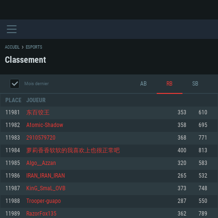
ACCUEIL
ESPORTS
Classement
AB
RB
SB
Mois dernier
PLACE
JOUEUR
11981
东百饺王
353
610
11982
Atomic-Shadow
358
695
CONFIGURATION SYSTÈME REQUISE
11983
2910579720
368
771
11984
萝莉香香软软的我喜欢上也很正常吧
400
813
Pour PC
Pour MAC
11985
AIgo__Azzan
320
583
Pour Linux
11986
IRAN_IRAN_IRAN
265
532
Minimum
Minimum
Minimum
11987
KinG_SmaL_OVB
373
748
OS: Windows 10 (64 bit)
OS: Mac OS Big Sur 11.0 ou plus récent
OS: Les configurations Linux 64 bits les plus modernes
11988
Trooper-guapo
287
550
11989
RazorFox135
362
789
Processeur: Dual-Core 2.2 GHz
Processeur: Core i5, minimum 2.2GHz (Les processeurs Intel Xeon ne sont
Processeur: Dual-Core 2.4 GHz