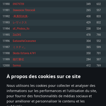
pas supportés)
11990
09079709
349
632
Mémoire: 4 GB
Mémoire: 4 GB
Mémoire: 6 GB
11991
Эхинокок Плоской
265
557
Carte graphique supportant DirectX 11: AMD Radeon 77XX / NVIDIA
Carte graphique: NVIDIA 660 avec les derniers drivers (moins de 6 mois) /
GeForce GTX 660. La résolution minimale supportée par le jeu est de 720p
Carte graphique: Intel Iris Pro 5200 (Mac), ou analogue AMD/Nvidia. La
de même pour AMD (La résolution minimale supportée par le jeu est de
11992
-凤凰院凶真-
438
833
résolution minimale supportée par le jeu est de 720p.
720p)
Connection: Connexion Internet à haut débit
11993
レヴィクス
429
832
Connection: Connexion Internet à haut débit
Connection: Connexion Internet à haut débit
Disque dur: 23.1 Go (client minimal)
11994
xX_Phobos_Xx
238
534
Disque dur: 62,2 Go (client minimal)
Disque dur: 62,2 Go (client minimal)
11995
ZzzZ#2
478
790
Recommandée
Recommandée
Recommandée
11996
БабахаНаСкакалке
304
552
OS: Windows 10/11 (64 bit)
OS: Mac OS Big Sur 11.0 ou plus récent
OS: Ubuntu 20.04 64bit
11997
ミスティ_
365
599
Processeur: Intel Core i5 ou Ryzen5 3600 et plus
11998
Skoda Octavia A7#1
350
701
Processeur: Core i7 (Les processeurs Intel Xeon ne sont pas supportés)
Processeur: Intel Core i7
Mémoire: 16 GB et plus
11999
能打勝仗
284
507
Mémoire: 8 GB
Mémoire: 8 GB
Carte graphique supportant DirectX 11 ou plus et drivers: Nvidia GeForce
12000
Saimss
412
769
1060 et plus, Radeon RX 570 et plus.
Carte graphique: Radeon Vega II ou plus avec support de Metal
Carte graphique: NVIDIA 1060 avec les derniers drivers (moins de 6 mois) /
de même pour AMD (Radeon RX 570) avec les derniers drivers de moins de
Connection: Connexion Internet à haut débit
Connection: Connexion Internet à haut débit
6 mois et supportant Vulkan
À propos des cookies sur ce site
599
600
601
700
Disque dur: 75.9 Go (client complet)
Disque dur: 62,2 Go (client complet)
Connection: Connexion Internet à haut débit
Nous utilisons les cookies pour collecter et analyser des
Disque dur: 60,2 Go (client complet)
* Classement mis à jour quotidiennement
informations sur les performances et l'utilisation du site,
pour fournir des fonctionnalités de médias sociaux et
pour améliorer et personnaliser le contenu et les