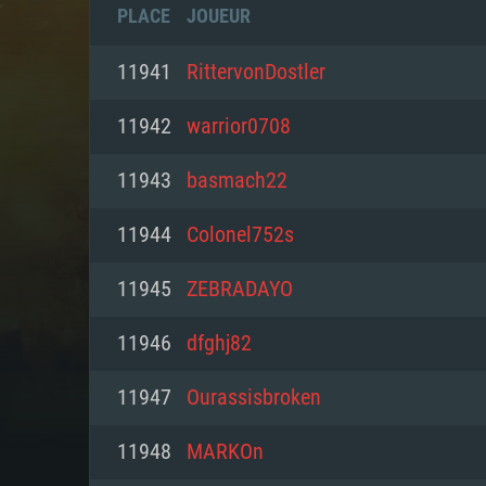
PLACE
JOUEUR
11941
RittervonDostler
11942
warrior0708
11943
basmach22
11944
Colonel752s
11945
ZEBRADAYO
11946
dfghj82
CONFIGU
11947
Ourassisbroken
11948
MARKOn