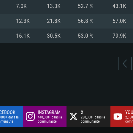
à haut débit
à haut débit
Connection: Conne
Disque dur: 75.9 G
Disque dur: 62,2 G
7.0K
13.3K
52.7 %
43.1K
à haut débit
mal)
mal)
Disque dur: 60,2 G
12.3K
21.8K
56.8 %
57.0K
mal)
16.1K
30.5K
53.0 %
79.9K
CEBOOK
INSTAGRAM
X
YOU
,000+ dans la
440,000+ dans la
230,000+ dans la
2,650
mmunauté
communauté
communauté
comm