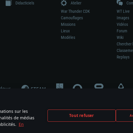
Didacticiels
Atelier
Com
War Thunder CDK
WT Live
Camouflages
Images
Missions
Vidéos
Lieux
Forum
Modèles
Wiki
Chercher 
Classeme
Replays
mations sur les
Tout refuser
Au
nnalités de médias
signifie pas la participation au développement du jeu, le sponsoring ou à l’approb
blicités.
En
mes are the property of their respective owners.
Politique de confidentialité
Pa