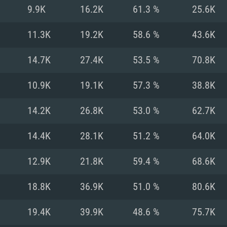
Pour MAC
9.9K
16.2K
61.3 %
25.6K
Recommandé
Recommandé
Recommandé
11.3K
19.2K
58.6 %
43.6K
14.7K
27.4K
53.5 %
70.8K
 récent
its les plus
OS: Windows 10/11
OS: Mac OS Big Su
OS: Ubuntu 20.04 
10.9K
19.1K
57.3 %
38.8K
.2GHz (Les
Processeur: Intel 
Processeur: Core 
Processeur: Intel 
14.2K
26.8K
53.0 %
62.7K
pas supportés)
ne sont pas suppo
Mémoire: 16 GB et
Mémoire: 8 GB
14.4K
28.1K
51.2 %
64.0K
Mémoire: 8 GB
ectX 11: AMD
Carte graphique s
Carte graphique: 
12.9K
21.8K
59.4 %
68.6K
GTX 660. La
200 (Mac), ou
c les derniers
drivers: Nvidia G
Carte graphique: 
drivers (moins d
r le jeu est de
tion minimale
 même pour AMD
570 et plus.
support de Metal
(Radeon RX 570) a
18.8K
36.9K
51.0 %
80.6K
.
e par le jeu est
moins de 6 mois e
Connection: Conne
Connection: Conne
19.4K
39.9K
48.6 %
75.7K