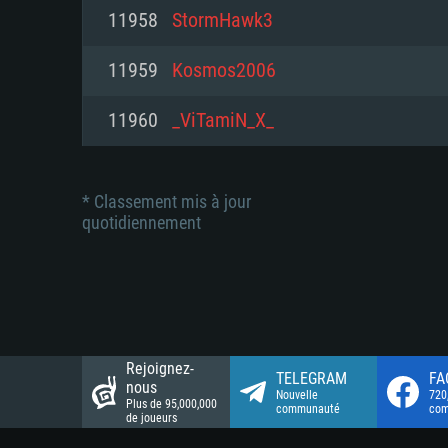
Connection: Connexion Internet 
Connection: Connexion Internet 
11958
StormHawk3
Connection: Connexion Internet 
Disque dur: 23.1 Go (client mini
Disque dur: 62,2 Go (client mini
11959
Kosmos2006
Disque dur: 62,2 Go (client mini
11960
_ViTamiN_X_
* Classement mis à jour
quotidiennement
Rejoignez-
TELEGRAM
FA
nous
Nouvelle
720
Plus de 95,000,000
communauté
co
de joueurs