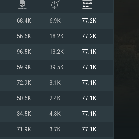
68.4K
6.9K
77.2K
56.6K
18.2K
77.2K
96.5K
13.2K
77.1K
59.9K
39.5K
77.1K
72.9K
3.1K
77.1K
50.5K
2.4K
77.1K
 REQUISE
34.5K
4.8K
77.1K
71.9K
3.7K
77.1K