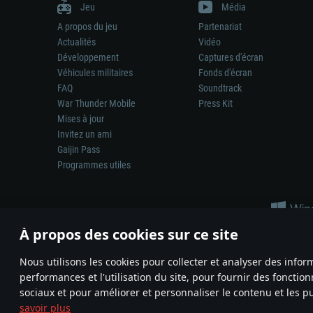
Jeu
Média
A propos du jeu
Partenariat
Actualités
Vidéo
Développement
Captures d'écran
Véhicules militaires
Fonds d'écran
FAQ
Soundtrack
War Thunder Mobile
Press Kit
Mises à jour
Invitez un ami
Gaijin Pass
Programmes utiles
À propos des cookies sur ce site
Nous utilisons les cookies pour collecter et analyser des infor
performances et l'utilisation du site, pour fournir des fonctio
La représentation d’une arme ou d’un véhicule réel dans ce jeu ne 
sociaux et pour améliorer et personnaliser le contenu et les pu
© 2011—2026 Gaijin Games Kft. All trademarks, logos and brand na
savoir plus
Termes et conditions
Conditions du service