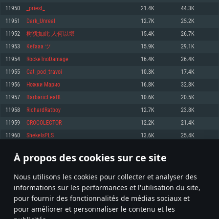
pas supportés)
11950
_priest_
21.4K
44.3K
Mémoire: 4 GB
Mémoire: 4 GB
Mémoire: 6 GB
11951
Dark_Unreal
12.7K
25.2K
Carte graphique supportant DirectX 11: AMD Radeon 77XX / NVIDIA
Carte graphique: NVIDIA 660 avec les derniers drivers (moins de 6 mois) /
GeForce GTX 660. La résolution minimale supportée par le jeu est de 720p
Carte graphique: Intel Iris Pro 5200 (Mac), ou analogue AMD/Nvidia. La
de même pour AMD (La résolution minimale supportée par le jeu est de
11952
树犹如此 人何以堪
15.4K
26.7K
résolution minimale supportée par le jeu est de 720p.
720p)
Connection: Connexion Internet à haut débit
11953
Kefaaa ツ
15.9K
29.1K
Connection: Connexion Internet à haut débit
Connection: Connexion Internet à haut débit
Disque dur: 23.1 Go (client minimal)
11954
RockeTnoDamage
16.4K
26.4K
Disque dur: 62,2 Go (client minimal)
Disque dur: 62,2 Go (client minimal)
11955
Cat_pod_travoi
10.3K
17.4K
Recommandée
Recommandée
Recommandée
11956
Ножки Марио
16.8K
32.8K
OS: Windows 10/11 (64 bit)
OS: Mac OS Big Sur 11.0 ou plus récent
OS: Ubuntu 20.04 64bit
11957
BarbaricLeaf8
10.6K
20.5K
Processeur: Intel Core i5 ou Ryzen5 3600 et plus
11958
RichardRatboy
12.7K
23.8K
Processeur: Core i7 (Les processeurs Intel Xeon ne sont pas supportés)
Processeur: Intel Core i7
Mémoire: 16 GB et plus
11959
CROCOLECTOR
12.2K
21.4K
Mémoire: 8 GB
Mémoire: 8 GB
Carte graphique supportant DirectX 11 ou plus et drivers: Nvidia GeForce
11960
ShekelsPLS
13.6K
25.4K
1060 et plus, Radeon RX 570 et plus.
Carte graphique: Radeon Vega II ou plus avec support de Metal
Carte graphique: NVIDIA 1060 avec les derniers drivers (moins de 6 mois) /
de même pour AMD (Radeon RX 570) avec les derniers drivers de moins de
Connection: Connexion Internet à haut débit
Connection: Connexion Internet à haut débit
6 mois et supportant Vulkan
À propos des cookies sur ce site
597
598
599
698
Disque dur: 75.9 Go (client complet)
Disque dur: 62,2 Go (client complet)
Connection: Connexion Internet à haut débit
Nous utilisons les cookies pour collecter et analyser des
Disque dur: 60,2 Go (client complet)
* Classement mis à jour quotidiennement
informations sur les performances et l'utilisation du site,
pour fournir des fonctionnalités de médias sociaux et
pour améliorer et personnaliser le contenu et les