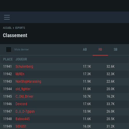
ACCUEIL
ESPORTS
Classement
AB
RB
SB
Mois dernier
PLACE
JOUEUR
11941
Schulenberg
17.1K
32.6K
11942
喃REn
17.3K
32.3K
CONFIGURATION SYSTÈME REQUISE
11943
NonStopHarassing
11.9K
22.6K
11944
old_fighter
11.8K
20.0K
Pour PC
Pour MAC
11945
C_Old_Driver
10.7K
16.2K
Pour Linux
11946
Devcord
17.6K
33.7K
Minimum
Minimum
Minimum
11947
D_U_D-7@psn
13.9K
26.0K
OS: Windows 10 (64 bit)
OS: Mac OS Big Sur 11.0 ou plus récent
OS: Les configurations Linux 64 bits les plus modernes
11948
Baboo445
11.6K
20.5K
11949
SIDIUS1
16.0K
31.2K
Processeur: Dual-Core 2.2 GHz
Processeur: Core i5, minimum 2.2GHz (Les processeurs Intel Xeon ne sont
Processeur: Dual-Core 2.4 GHz