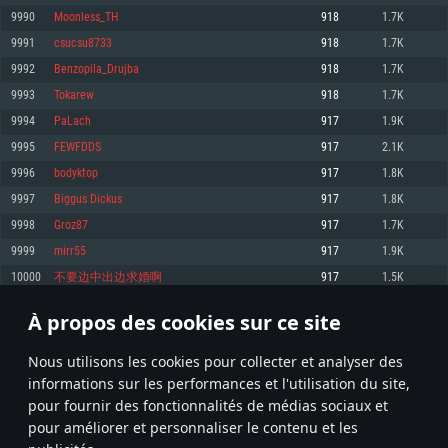
pas supportés)
9990
Moonless_TH
918
1.7K
Mémoire: 4 GB
Mémoire: 4 GB
Mémoire: 6 GB
9991
csucsu8733
918
1.7K
Carte graphique supportant DirectX 11: AMD Radeon 77XX / NVIDIA
Carte graphique: NVIDIA 660 avec les derniers drivers (moins de 6 mois) /
GeForce GTX 660. La résolution minimale supportée par le jeu est de 720p
Carte graphique: Intel Iris Pro 5200 (Mac), ou analogue AMD/Nvidia. La
de même pour AMD (La résolution minimale supportée par le jeu est de
9992
Benzopila_Drujba
918
1.7K
résolution minimale supportée par le jeu est de 720p.
720p)
Connection: Connexion Internet à haut débit
9993
Tokarew
918
1.7K
Connection: Connexion Internet à haut débit
Connection: Connexion Internet à haut débit
Disque dur: 23.1 Go (client minimal)
9994
PaLach
917
1.9K
Disque dur: 62,2 Go (client minimal)
Disque dur: 62,2 Go (client minimal)
9995
FEWFDDS
917
2.1K
Recommandée
Recommandée
Recommandée
9996
bodyktop
917
1.8K
OS: Windows 10/11 (64 bit)
OS: Mac OS Big Sur 11.0 ou plus récent
OS: Ubuntu 20.04 64bit
9997
Biggus Diсkus
917
1.8K
Processeur: Intel Core i5 ou Ryzen5 3600 et plus
9998
Groz87
917
1.7K
Processeur: Core i7 (Les processeurs Intel Xeon ne sont pas supportés)
Processeur: Intel Core i7
Mémoire: 16 GB et plus
9999
mirr55
917
1.9K
Mémoire: 8 GB
Mémoire: 8 GB
Carte graphique supportant DirectX 11 ou plus et drivers: Nvidia GeForce
10000
不要边中出边求婚啊
917
1.5K
1060 et plus, Radeon RX 570 et plus.
Carte graphique: Radeon Vega II ou plus avec support de Metal
Carte graphique: NVIDIA 1060 avec les derniers drivers (moins de 6 mois) /
de même pour AMD (Radeon RX 570) avec les derniers drivers de moins de
Connection: Connexion Internet à haut débit
Connection: Connexion Internet à haut débit
6 mois et supportant Vulkan
À propos des cookies sur ce site
499
500
501
600
Disque dur: 75.9 Go (client complet)
Disque dur: 62,2 Go (client complet)
Connection: Connexion Internet à haut débit
Nous utilisons les cookies pour collecter et analyser des
Disque dur: 60,2 Go (client complet)
* Classement mis à jour quotidiennement
informations sur les performances et l'utilisation du site,
pour fournir des fonctionnalités de médias sociaux et
pour améliorer et personnaliser le contenu et les