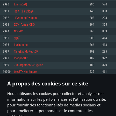
pas supportés)
9990
EmiliaQaQ
296
574
Mémoire: 4 GB
Mémoire: 4 GB
Mémoire: 6 GB
9991
-务歼来犯之敌-
146
303
Carte graphique supportant DirectX 11: AMD Radeon 77XX / NVIDIA
Carte graphique: NVIDIA 660 avec les derniers drivers (moins de 6 mois) /
GeForce GTX 660. La résolution minimale supportée par le jeu est de 720p
Carte graphique: Intel Iris Pro 5200 (Mac), ou analogue AMD/Nvidia. La
de même pour AMD (La résolution minimale supportée par le jeu est de
9992
_FwamingDwagon_
203
293
résolution minimale supportée par le jeu est de 720p.
720p)
Connection: Connexion Internet à haut débit
9993
ZOV_Гойда_СВО
194
395
Connection: Connexion Internet à haut débit
Connection: Connexion Internet à haut débit
Disque dur: 23.1 Go (client minimal)
9994
NO NO1
368
833
Disque dur: 62,2 Go (client minimal)
Disque dur: 62,2 Go (client minimal)
9995
楚昭
203
414
Recommandée
Recommandée
Recommandée
9996
liushunchu
264
413
OS: Windows 10/11 (64 bit)
OS: Mac OS Big Sur 11.0 ou plus récent
OS: Ubuntu 20.04 64bit
9997
TangEnaMoKups69
108
235
Processeur: Intel Core i5 ou Ryzen5 3600 et plus
9998
moopooUR
189
322
Processeur: Core i7 (Les processeurs Intel Xeon ne sont pas supportés)
Processeur: Intel Core i7
Mémoire: 16 GB et plus
9999
Juniorgamer2928@live
188
320
Mémoire: 8 GB
Mémoire: 8 GB
Carte graphique supportant DirectX 11 ou plus et drivers: Nvidia GeForce
10000
WestTXNightmare
232
461
1060 et plus, Radeon RX 570 et plus.
Carte graphique: Radeon Vega II ou plus avec support de Metal
Carte graphique: NVIDIA 1060 avec les derniers drivers (moins de 6 mois) /
de même pour AMD (Radeon RX 570) avec les derniers drivers de moins de
Connection: Connexion Internet à haut débit
Connection: Connexion Internet à haut débit
6 mois et supportant Vulkan
À propos des cookies sur ce site
499
500
501
600
Disque dur: 75.9 Go (client complet)
Disque dur: 62,2 Go (client complet)
Connection: Connexion Internet à haut débit
Nous utilisons les cookies pour collecter et analyser des
Disque dur: 60,2 Go (client complet)
* Classement mis à jour quotidiennement
informations sur les performances et l'utilisation du site,
pour fournir des fonctionnalités de médias sociaux et
pour améliorer et personnaliser le contenu et les