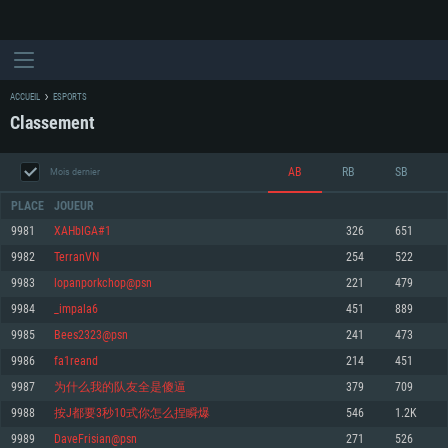
ACCUEIL
ESPORTS
Classement
AB
RB
SB
Mois dernier
PLACE
JOUEUR
9981
XAHbIGA#1
326
651
9982
TerranVN
254
522
CONFIGURATION SYSTÈME REQUISE
9983
lopanporkchop@psn
221
479
9984
_impala6
451
889
Pour PC
Pour MAC
9985
Bees2323@psn
241
473
Pour Linux
9986
fa1reand
214
451
Minimum
Minimum
Minimum
9987
为什么我的队友全是傻逼
379
709
OS: Windows 10 (64 bit)
OS: Mac OS Big Sur 11.0 ou plus récent
OS: Les configurations Linux 64 bits les plus modernes
9988
按J都要3秒10式你怎么捏瞬爆
546
1.2K
9989
DaveFrisian@psn
271
526
Processeur: Dual-Core 2.2 GHz
Processeur: Core i5, minimum 2.2GHz (Les processeurs Intel Xeon ne sont
Processeur: Dual-Core 2.4 GHz