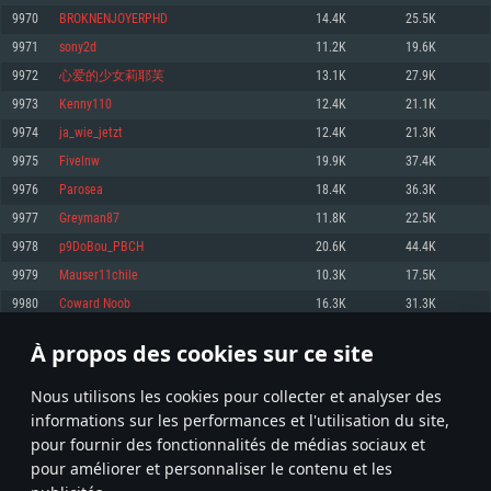
pas supportés)
9970
BROKNENJOYERPHD
14.4K
25.5K
Mémoire: 4 GB
Mémoire: 4 GB
Mémoire: 6 GB
9971
sony2d
11.2K
19.6K
Carte graphique supportant DirectX 11: AMD Radeon 77XX / NVIDIA
Carte graphique: NVIDIA 660 avec les derniers drivers (moins de 6 mois) /
GeForce GTX 660. La résolution minimale supportée par le jeu est de 720p
Carte graphique: Intel Iris Pro 5200 (Mac), ou analogue AMD/Nvidia. La
de même pour AMD (La résolution minimale supportée par le jeu est de
9972
心爱的少女莉耶芙
13.1K
27.9K
résolution minimale supportée par le jeu est de 720p.
720p)
Connection: Connexion Internet à haut débit
9973
Kenny110
12.4K
21.1K
Connection: Connexion Internet à haut débit
Connection: Connexion Internet à haut débit
Disque dur: 23.1 Go (client minimal)
9974
ja_wie_jetzt
12.4K
21.3K
Disque dur: 62,2 Go (client minimal)
Disque dur: 62,2 Go (client minimal)
9975
Fivelnw
19.9K
37.4K
Recommandée
Recommandée
Recommandée
9976
Parosea
18.4K
36.3K
OS: Windows 10/11 (64 bit)
OS: Mac OS Big Sur 11.0 ou plus récent
OS: Ubuntu 20.04 64bit
9977
Greyman87
11.8K
22.5K
Processeur: Intel Core i5 ou Ryzen5 3600 et plus
9978
p9DoBou_PBCH
20.6K
44.4K
Processeur: Core i7 (Les processeurs Intel Xeon ne sont pas supportés)
Processeur: Intel Core i7
Mémoire: 16 GB et plus
9979
Mauser11chile
10.3K
17.5K
Mémoire: 8 GB
Mémoire: 8 GB
Carte graphique supportant DirectX 11 ou plus et drivers: Nvidia GeForce
9980
Coward Noob
16.3K
31.3K
1060 et plus, Radeon RX 570 et plus.
Carte graphique: Radeon Vega II ou plus avec support de Metal
Carte graphique: NVIDIA 1060 avec les derniers drivers (moins de 6 mois) /
de même pour AMD (Radeon RX 570) avec les derniers drivers de moins de
Connection: Connexion Internet à haut débit
Connection: Connexion Internet à haut débit
6 mois et supportant Vulkan
À propos des cookies sur ce site
498
499
500
599
Disque dur: 75.9 Go (client complet)
Disque dur: 62,2 Go (client complet)
Connection: Connexion Internet à haut débit
Nous utilisons les cookies pour collecter et analyser des
Disque dur: 60,2 Go (client complet)
* Classement mis à jour quotidiennement
informations sur les performances et l'utilisation du site,
pour fournir des fonctionnalités de médias sociaux et
pour améliorer et personnaliser le contenu et les