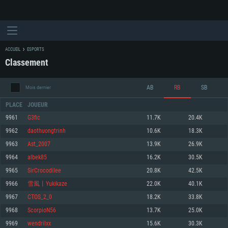
ACCUEIL
ESPORTS
Classement
AB
RB
SB
Mois dernier
PLACE
JOUEUR
9961
G3fic
11.7K
20.4K
9962
daothuongtrinh
10.6K
18.3K
CONFIGURATION SYSTÈME REQUISE
9963
Ast_2007
13.9K
26.9K
9964
albek85
16.2K
30.5K
Pour PC
Pour MAC
9965
SirCrocodilee
20.8K
42.5K
Pour Linux
9966
雪風丨Yukikaze
22.0K
40.1K
Minimum
Minimum
Minimum
9967
CTOS_2_0
18.2K
33.8K
OS: Windows 10 (64 bit)
OS: Mac OS Big Sur 11.0 ou plus récent
OS: Les configurations Linux 64 bits les plus modernes
9968
ScorpioN56
13.7K
25.0K
9969
wendrilxx
15.6K
30.3K
Processeur: Dual-Core 2.2 GHz
Processeur: Core i5, minimum 2.2GHz (Les processeurs Intel Xeon ne sont
Processeur: Dual-Core 2.4 GHz