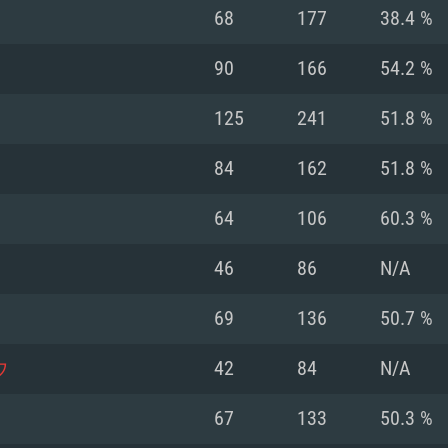
Pour MAC
68
177
38.4 %
Recommandé
Recommandé
Recommandé
90
166
54.2 %
125
241
51.8 %
 récent
its les plus
OS: Windows 10/11
OS: Mac OS Big Su
OS: Ubuntu 20.04 
84
162
51.8 %
.2GHz (Les
Processeur: Intel 
Processeur: Core 
Processeur: Intel 
64
106
60.3 %
pas supportés)
ne sont pas suppo
Mémoire: 16 GB et
Mémoire: 8 GB
46
86
N/A
Mémoire: 8 GB
ectX 11: AMD
Carte graphique s
Carte graphique: 
69
136
50.7 %
GTX 660. La
200 (Mac), ou
c les derniers
drivers: Nvidia G
Carte graphique: 
drivers (moins d
r le jeu est de
tion minimale
 même pour AMD
570 et plus.
support de Metal
(Radeon RX 570) a
ウ
42
84
N/A
.
e par le jeu est
moins de 6 mois e
Connection: Conne
Connection: Conne
67
133
50.3 %