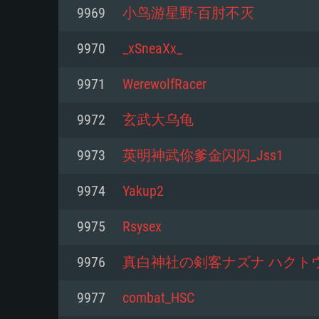
Pour PC
9969
小鸟游星野-百肘不灭
Minimum
Minimum
Minimum
9970
_xSneaXx_
9971
WerewolfRacer
OS: Windows 10 (64 bit)
OS: Mac OS Big Sur 11.0 ou plus
OS: Les configurations Linux 64 b
9972
玄武大乌龟
modernes
Processeur: Dual-Core 2.2 GHz
Processeur: Core i5, minimum 2
9973
英明神武你爹金闪闪_Jss1
processeurs Intel Xeon ne sont 
Processeur: Dual-Core 2.4 GHz
Mémoire: 4 GB
9974
Yakup2
Mémoire: 6 GB
Mémoire: 4 GB
Carte graphique supportant Dir
9975
Rsysex
Radeon 77XX / NVIDIA GeForce 
Carte graphique: Intel Iris Pro 5
Carte graphique: NVIDIA 660 ave
résolution minimale supportée pa
analogue AMD/Nvidia. La résolu
drivers (moins de 6 mois) / de
9976
真白神社の剣客ナズナ ハクト
720p
supportée par le jeu est de 720p
(La résolution minimale supporté
9977
combat_HSC
de 720p)