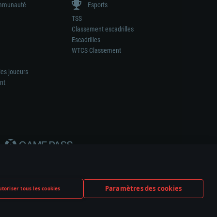
munauté
Esports
TSS
Classement escadrilles
Escadrilles
WTCS Classement
les joueurs
nt
Paramètres des cookies
toriser tous les cookies
ation de tout fabricant d’armes ou de véhicule.
ramètres relatifs aux cookies
Support client