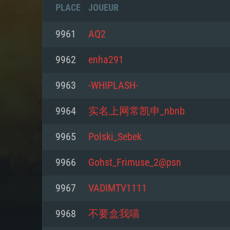
PLACE
JOUEUR
9961
AQ2
9962
enha291
9963
-WHIPLASH-
9964
实名上网常凯申_nbnb
9965
Polski_Sebek
9966
Gohst_Frimuse_2@psn
CONFIGU
9967
VADIMTV1111
9968
不要盒我喵