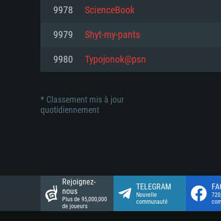
Connection: Connexion Internet 
Connection: Connexion Internet 
9978
ScienceBook
Connection: Connexion Internet 
Disque dur: 23.1 Go (client mini
Disque dur: 62,2 Go (client mini
9979
Shyt-my-pants
Disque dur: 62,2 Go (client mini
9980
Typojonok@psn
* Classement mis à jour
quotidiennement
Rejoignez-
TELEGRAM
FA
nous
Nouvelle
720
Plus de 95,000,000
communauté
co
de joueurs