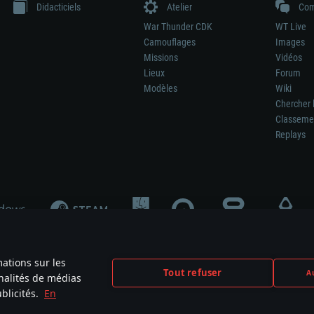
Didacticiels
Atelier
Com
War Thunder CDK
WT Live
Camouflages
Images
Missions
Vidéos
Lieux
Forum
Modèles
Wiki
Chercher 
Classeme
Replays
mations sur les
Tout refuser
Au
nnalités de médias
signifie pas la participation au développement du jeu, le sponsoring ou à l’approb
blicités.
En
mes are the property of their respective owners.
Politique de confidentialité
Pa