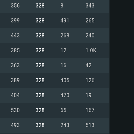
Pour Linux
356
328
8
343
e
e
e
399
328
491
265
443
328
268
240
 (64 bit)
r 11.0 ou plus récent
64bit
385
328
12
1.0K
Core i5 ou Ryzen5 3600 et plus
i7 (Les processeurs Intel Xeon
Core i7
363
328
16
42
rtés)
 plus
389
328
405
126
upportant DirectX 11 ou plus et
NVIDIA 1060 avec les derniers
404
328
470
19
eForce 1060 et plus, Radeon RX
Radeon Vega II ou plus avec
e 6 mois) / de même pour AMD
vec les derniers drivers de
530
328
65
167
t supportant Vulkan
xion Internet à haut débit
xion Internet à haut débit
493
328
243
513