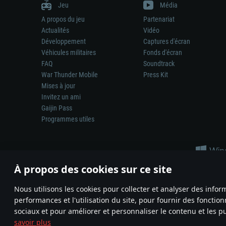
Jeu
Média
A propos du jeu
Partenariat
Actualités
Vidéo
Développement
Captures d'écran
Véhicules militaires
Fonds d'écran
FAQ
Soundtrack
War Thunder Mobile
Press Kit
Mises à jour
Invitez un ami
Gaijin Pass
Programmes utiles
À propos des cookies sur ce site
Nous utilisons les cookies pour collecter et analyser des infor
performances et l'utilisation du site, pour fournir des fonctio
La représentation d’une arme ou d’un véhicule réel dans ce jeu ne 
sociaux et pour améliorer et personnaliser le contenu et les pu
© 2011—2026 Gaijin Games Kft. All trademarks, logos and brand na
savoir plus
Termes et conditions
Conditions du service