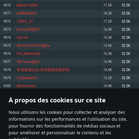
pas supportés)
9970
MayorProphet
17.5K
32.5K
Mémoire: 4 GB
Mémoire: 4 GB
Mémoire: 6 GB
9971
llARXANGELll
18.3K
32.5K
Carte graphique supportant DirectX 11: AMD Radeon 77XX / NVIDIA
Carte graphique: NVIDIA 660 avec les derniers drivers (moins de 6 mois) /
GeForce GTX 660. La résolution minimale supportée par le jeu est de 720p
Carte graphique: Intel Iris Pro 5200 (Mac), ou analogue AMD/Nvidia. La
de même pour AMD (La résolution minimale supportée par le jeu est de
9972
JOKER__01
17.2K
32.5K
résolution minimale supportée par le jeu est de 720p.
720p)
Connection: Connexion Internet à haut débit
9973
Kei自动驾驶中
16.0K
32.5K
Connection: Connexion Internet à haut débit
Connection: Connexion Internet à haut débit
Disque dur: 23.1 Go (client minimal)
9974
Fuel-oil
15.3K
32.5K
Disque dur: 62,2 Go (client minimal)
Disque dur: 62,2 Go (client minimal)
9975
MavericK899139@live
15.0K
32.5K
Recommandée
Recommandée
Recommandée
9976
Der_Mothership
16.3K
32.5K
OS: Windows 10/11 (64 bit)
OS: Mac OS Big Sur 11.0 ou plus récent
OS: Ubuntu 20.04 64bit
9977
INK-lusive@psn
16.9K
32.5K
Processeur: Intel Core i5 ou Ryzen5 3600 et plus
9978
東海最速伝説-領域展開坐殺BWD
18.4K
32.5K
Processeur: Core i7 (Les processeurs Intel Xeon ne sont pas supportés)
Processeur: Intel Core i7
Mémoire: 16 GB et plus
9979
froglegeaters
15.2K
32.5K
Mémoire: 8 GB
Mémoire: 8 GB
Carte graphique supportant DirectX 11 ou plus et drivers: Nvidia GeForce
9980
MisterAnka2
18.4K
32.5K
1060 et plus, Radeon RX 570 et plus.
Carte graphique: Radeon Vega II ou plus avec support de Metal
Carte graphique: NVIDIA 1060 avec les derniers drivers (moins de 6 mois) /
de même pour AMD (Radeon RX 570) avec les derniers drivers de moins de
Connection: Connexion Internet à haut débit
Connection: Connexion Internet à haut débit
6 mois et supportant Vulkan
À propos des cookies sur ce site
498
499
500
599
Disque dur: 75.9 Go (client complet)
Disque dur: 62,2 Go (client complet)
Connection: Connexion Internet à haut débit
Nous utilisons les cookies pour collecter et analyser des
Disque dur: 60,2 Go (client complet)
* Classement mis à jour quotidiennement
informations sur les performances et l'utilisation du site,
pour fournir des fonctionnalités de médias sociaux et
pour améliorer et personnaliser le contenu et les