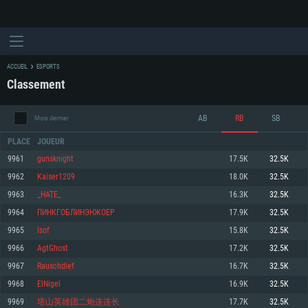
ACCUEIL
ESPORTS
Classement
AB
RB
SB
Mois dernier
PLACE
JOUEUR
9961
gunsknight
17.5K
32.5K
9962
Kaiser1209
18.0K
32.5K
CONFIGURATION SYSTÈME REQUISE
9963
_HATE_
16.3K
32.5K
9964
ПИНКГОБЛИНЭНЖОЕР
17.9K
32.5K
Pour PC
Pour MAC
9965
Isof
15.8K
32.5K
Pour Linux
9966
AgtGhost
17.2K
32.5K
Minimum
Minimum
Minimum
9967
Rauschdief
16.7K
32.5K
OS: Windows 10 (64 bit)
OS: Mac OS Big Sur 11.0 ou plus récent
OS: Les configurations Linux 64 bits les plus modernes
9968
ElNigel
16.9K
32.5K
9969
塔山英雄团二炮连连长
17.7K
32.5K
Processeur: Dual-Core 2.2 GHz
Processeur: Core i5, minimum 2.2GHz (Les processeurs Intel Xeon ne sont
Processeur: Dual-Core 2.4 GHz