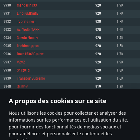
pas supportés)
9930
mandarin133
920
1.9K
Mémoire: 4 GB
Mémoire: 4 GB
Mémoire: 6 GB
9931
LinoliuMKnifE
920
1.7K
Carte graphique supportant DirectX 11: AMD Radeon 77XX / NVIDIA
Carte graphique: NVIDIA 660 avec les derniers drivers (moins de 6 mois) /
GeForce GTX 660. La résolution minimale supportée par le jeu est de 720p
Carte graphique: Intel Iris Pro 5200 (Mac), ou analogue AMD/Nvidia. La
de même pour AMD (La résolution minimale supportée par le jeu est de
9932
_Vorsteiner_
920
1.7K
résolution minimale supportée par le jeu est de 720p.
720p)
Connection: Connexion Internet à haut débit
9933
Ax_Yedb_TAHK
920
1.6K
Connection: Connexion Internet à haut débit
Connection: Connexion Internet à haut débit
Disque dur: 23.1 Go (client minimal)
9934
Зомби Чипсы
920
1.4K
Disque dur: 62,2 Go (client minimal)
Disque dur: 62,2 Go (client minimal)
9935
fischione@psn
920
1.5K
Recommandée
Recommandée
Recommandée
9936
Dave153693@live
920
1.7K
OS: Windows 10/11 (64 bit)
OS: Mac OS Big Sur 11.0 ou plus récent
OS: Ubuntu 20.04 64bit
9937
VZVZ
920
1.9K
Processeur: Intel Core i5 ou Ryzen5 3600 et plus
9938
Sh1z01d
920
1.8K
Processeur: Core i7 (Les processeurs Intel Xeon ne sont pas supportés)
Processeur: Intel Core i7
Mémoire: 16 GB et plus
9939
TransportSupremo
920
1.6K
Mémoire: 8 GB
Mémoire: 8 GB
Carte graphique supportant DirectX 11 ou plus et drivers: Nvidia GeForce
9940
李浩宇
919
1.8K
1060 et plus, Radeon RX 570 et plus.
Carte graphique: Radeon Vega II ou plus avec support de Metal
Carte graphique: NVIDIA 1060 avec les derniers drivers (moins de 6 mois) /
de même pour AMD (Radeon RX 570) avec les derniers drivers de moins de
Connection: Connexion Internet à haut débit
Connection: Connexion Internet à haut débit
6 mois et supportant Vulkan
À propos des cookies sur ce site
496
497
498
597
Disque dur: 75.9 Go (client complet)
Disque dur: 62,2 Go (client complet)
Connection: Connexion Internet à haut débit
Nous utilisons les cookies pour collecter et analyser des
Disque dur: 60,2 Go (client complet)
* Classement mis à jour quotidiennement
informations sur les performances et l'utilisation du site,
pour fournir des fonctionnalités de médias sociaux et
pour améliorer et personnaliser le contenu et les