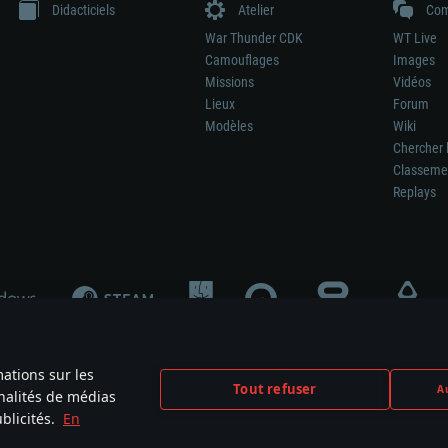
Didacticiels
Atelier
Com
War Thunder CDK
WT Live
Camouflages
Images
Missions
Vidéos
Lieux
Forum
Modèles
Wiki
Chercher 
Classeme
Replays
mations sur les
Tout refuser
Au
nnalités de médias
signifie pas la participation au développement du jeu, le sponsoring ou à l’approb
blicités.
En
mes are the property of their respective owners.
Politique de confidentialité
Pa