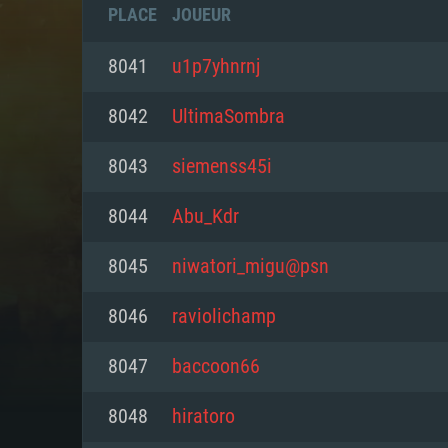
PLACE
JOUEUR
8041
u1p7yhnrnj
8042
UltimaSombra
8043
siemenss45i
8044
Abu_Kdr
8045
niwatori_migu@psn
8046
raviolichamp
CONFIGU
8047
baccoon66
8048
hiratoro