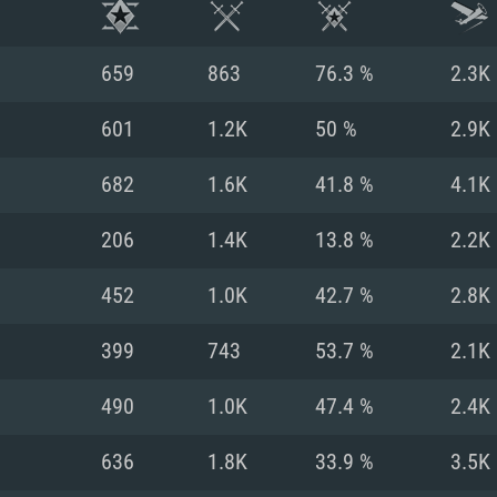
659
863
76.3 %
2.3K
601
1.2K
50 %
2.9K
682
1.6K
41.8 %
4.1K
206
1.4K
13.8 %
2.2K
452
1.0K
42.7 %
2.8K
399
743
53.7 %
2.1K
RATION SYSTÈME
490
1.0K
47.4 %
2.4K
636
1.8K
33.9 %
3.5K