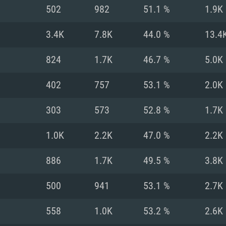
Pour MAC
502
982
51.1 %
1.9K
Recommandé
Recommandé
Recommandé
3.4K
7.8K
44.0 %
13.4
824
1.7K
46.7 %
5.0K
 récent
its les plus
OS: Windows 10/11
OS: Mac OS Big Su
OS: Ubuntu 20.04 
402
757
53.1 %
2.0K
.2GHz (Les
Processeur: Intel 
Processeur: Core 
Processeur: Intel 
303
573
52.8 %
1.7K
pas supportés)
ne sont pas suppo
Mémoire: 16 GB et
Mémoire: 8 GB
1.0K
2.2K
47.0 %
2.2K
Mémoire: 8 GB
ectX 11: AMD
Carte graphique s
Carte graphique: 
886
1.7K
49.5 %
3.8K
GTX 660. La
200 (Mac), ou
c les derniers
drivers: Nvidia G
Carte graphique: 
drivers (moins d
r le jeu est de
tion minimale
 même pour AMD
570 et plus.
support de Metal
(Radeon RX 570) a
500
941
53.1 %
2.7K
.
e par le jeu est
moins de 6 mois e
Connection: Conne
Connection: Conne
558
1.0K
53.2 %
2.6K