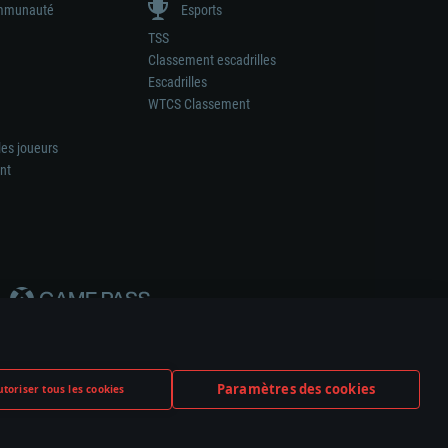
munauté
Esports
TSS
Classement escadrilles
Escadrilles
WTCS Classement
les joueurs
nt
Paramètres des cookies
toriser tous les cookies
ation de tout fabricant d’armes ou de véhicule.
ramètres relatifs aux cookies
Support client