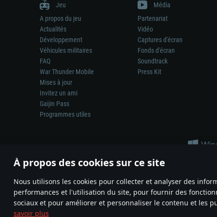
Jeu
Média
A propos du jeu
Partenariat
Actualités
Vidéo
Développement
Captures d'écran
Véhicules militaires
Fonds d'écran
FAQ
Soundtrack
War Thunder Mobile
Press Kit
Mises à jour
Invitez un ami
Gaijin Pass
Programmes utiles
À propos des cookies sur ce site
Nous utilisons les cookies pour collecter et analyser des infor
performances et l'utilisation du site, pour fournir des fonctio
La représentation d’une arme ou d’un véhicule réel dans ce jeu ne 
sociaux et pour améliorer et personnaliser le contenu et les pu
© 2011—2026 Gaijin Games Kft. All trademarks, logos and brand na
savoir plus
Termes et conditions
Conditions du service