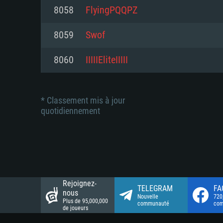
Connection: Connexion Internet 
Connection: Connexion Internet 
8058
FlyingPQQPZ
Connection: Connexion Internet 
Disque dur: 23.1 Go (client mini
Disque dur: 62,2 Go (client mini
8059
Swof
Disque dur: 62,2 Go (client mini
8060
IIIIIEliteIIIII
* Classement mis à jour
quotidiennement
Rejoignez-
TELEGRAM
FA
nous
Nouvelle
720
Plus de 95,000,000
communauté
co
de joueurs