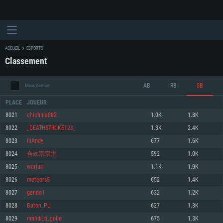
ACCUEIL
ESPORTS
Classement
AB
RB
SB
Mois dernier
PLACE
JOUEUR
8021
chichnia882
1.0K
1.8K
8022
_DEATHSTROKE123_
1.3K
2.4K
CONFIGURATION SYSTÈME REQUISE
8023
lilAndy
677
1.6K
8024
合欢宗宗主
592
1.0K
Pour PC
Pour MAC
8025
warjuri
1.1K
1.9K
Pour Linux
8026
meteors5
652
1.4K
Minimum
Minimum
Minimum
8027
gendo1
632
1.2K
OS: Windows 10 (64 bit)
OS: Mac OS Big Sur 11.0 ou plus récent
OS: Les configurations Linux 64 bits les plus modernes
8028
Baton_PL
627
1.3K
8029
mahdi_b_gollo
675
1.3K
Processeur: Dual-Core 2.2 GHz
Processeur: Core i5, minimum 2.2GHz (Les processeurs Intel Xeon ne sont
Processeur: Dual-Core 2.4 GHz