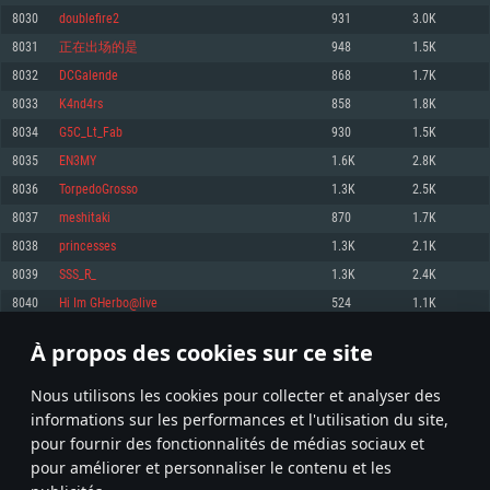
pas supportés)
8030
doublefire2
931
3.0K
Mémoire: 4 GB
Mémoire: 4 GB
Mémoire: 6 GB
8031
正在出场的是
948
1.5K
Carte graphique supportant DirectX 11: AMD Radeon 77XX / NVIDIA
Carte graphique: NVIDIA 660 avec les derniers drivers (moins de 6 mois) /
GeForce GTX 660. La résolution minimale supportée par le jeu est de 720p
Carte graphique: Intel Iris Pro 5200 (Mac), ou analogue AMD/Nvidia. La
de même pour AMD (La résolution minimale supportée par le jeu est de
8032
DCGalende
868
1.7K
résolution minimale supportée par le jeu est de 720p.
720p)
Connection: Connexion Internet à haut débit
8033
K4nd4rs
858
1.8K
Connection: Connexion Internet à haut débit
Connection: Connexion Internet à haut débit
Disque dur: 23.1 Go (client minimal)
8034
G5C_Lt_Fab
930
1.5K
Disque dur: 62,2 Go (client minimal)
Disque dur: 62,2 Go (client minimal)
8035
EN3MY
1.6K
2.8K
Recommandée
Recommandée
Recommandée
8036
TorpedoGrosso
1.3K
2.5K
OS: Windows 10/11 (64 bit)
OS: Mac OS Big Sur 11.0 ou plus récent
OS: Ubuntu 20.04 64bit
8037
meshitaki
870
1.7K
Processeur: Intel Core i5 ou Ryzen5 3600 et plus
8038
princesses
1.3K
2.1K
Processeur: Core i7 (Les processeurs Intel Xeon ne sont pas supportés)
Processeur: Intel Core i7
Mémoire: 16 GB et plus
8039
SSS_R_
1.3K
2.4K
Mémoire: 8 GB
Mémoire: 8 GB
Carte graphique supportant DirectX 11 ou plus et drivers: Nvidia GeForce
8040
Hi Im GHerbo@live
524
1.1K
1060 et plus, Radeon RX 570 et plus.
Carte graphique: Radeon Vega II ou plus avec support de Metal
Carte graphique: NVIDIA 1060 avec les derniers drivers (moins de 6 mois) /
de même pour AMD (Radeon RX 570) avec les derniers drivers de moins de
Connection: Connexion Internet à haut débit
Connection: Connexion Internet à haut débit
6 mois et supportant Vulkan
À propos des cookies sur ce site
401
402
403
502
Disque dur: 75.9 Go (client complet)
Disque dur: 62,2 Go (client complet)
Connection: Connexion Internet à haut débit
Nous utilisons les cookies pour collecter et analyser des
Disque dur: 60,2 Go (client complet)
* Classement mis à jour quotidiennement
informations sur les performances et l'utilisation du site,
pour fournir des fonctionnalités de médias sociaux et
pour améliorer et personnaliser le contenu et les