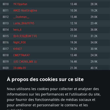
pas supportés)
8010
YK1Spartan
13.4K
28.3K
Mémoire: 4 GB
Mémoire: 4 GB
Mémoire: 6 GB
8011
AW2D Mast3rs@live
10.3K
19.2K
Carte graphique supportant DirectX 11: AMD Radeon 77XX / NVIDIA
Carte graphique: NVIDIA 660 avec les derniers drivers (moins de 6 mois) /
GeForce GTX 660. La résolution minimale supportée par le jeu est de 720p
Carte graphique: Intel Iris Pro 5200 (Mac), ou analogue AMD/Nvidia. La
de même pour AMD (La résolution minimale supportée par le jeu est de
8012
__Dushman__
15.4K
29.0K
résolution minimale supportée par le jeu est de 720p.
720p)
Connection: Connexion Internet à haut débit
8013
Lucky_Strik19795
12.1K
23.4K
Connection: Connexion Internet à haut débit
Connection: Connexion Internet à haut débit
Disque dur: 23.1 Go (client minimal)
8014
hero_6
20.5K
36.8K
Disque dur: 62,2 Go (client minimal)
Disque dur: 62,2 Go (client minimal)
8015
你今天玩原神了吗
17.6K
31.2K
Recommandée
Recommandée
Recommandée
8016
Night_FOX
19.3K
34.0K
OS: Windows 10/11 (64 bit)
OS: Mac OS Big Sur 11.0 ou plus récent
OS: Ubuntu 20.04 64bit
8017
Kr0427
16.2K
30.9K
Processeur: Intel Core i5 ou Ryzen5 3600 et plus
8018
CMEPTHuK47
13.4K
24.3K
Processeur: Core i7 (Les processeurs Intel Xeon ne sont pas supportés)
Processeur: Intel Core i7
Mémoire: 16 GB et plus
8019
亗El CHEMA_MX 亗
16.4K
29.9K
Mémoire: 8 GB
Mémoire: 8 GB
Carte graphique supportant DirectX 11 ou plus et drivers: Nvidia GeForce
8020
23-oMa-09
21.3K
40.1K
1060 et plus, Radeon RX 570 et plus.
Carte graphique: Radeon Vega II ou plus avec support de Metal
Carte graphique: NVIDIA 1060 avec les derniers drivers (moins de 6 mois) /
de même pour AMD (Radeon RX 570) avec les derniers drivers de moins de
Connection: Connexion Internet à haut débit
Connection: Connexion Internet à haut débit
6 mois et supportant Vulkan
À propos des cookies sur ce site
400
401
402
501
Disque dur: 75.9 Go (client complet)
Disque dur: 62,2 Go (client complet)
Connection: Connexion Internet à haut débit
Nous utilisons les cookies pour collecter et analyser des
Disque dur: 60,2 Go (client complet)
* Classement mis à jour quotidiennement
informations sur les performances et l'utilisation du site,
pour fournir des fonctionnalités de médias sociaux et
pour améliorer et personnaliser le contenu et les