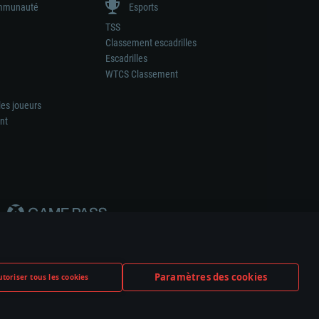
munauté
Esports
TSS
Classement escadrilles
Escadrilles
WTCS Classement
les joueurs
nt
Paramètres des cookies
toriser tous les cookies
ation de tout fabricant d’armes ou de véhicule.
ramètres relatifs aux cookies
Support client