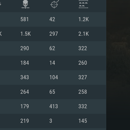
581
42
1.2K
K
1.5K
297
2.1K
290
62
322
184
14
260
343
104
327
264
65
258
 REQUISE
179
413
332
219
3
145