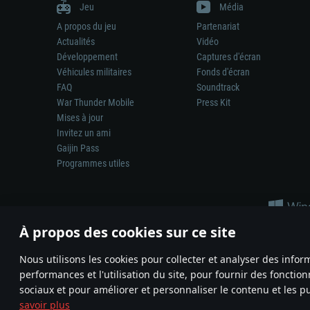
Jeu
Média
A propos du jeu
Partenariat
Actualités
Vidéo
Développement
Captures d'écran
Véhicules militaires
Fonds d'écran
FAQ
Soundtrack
War Thunder Mobile
Press Kit
Mises à jour
Invitez un ami
Gaijin Pass
Programmes utiles
À propos des cookies sur ce site
Nous utilisons les cookies pour collecter et analyser des infor
performances et l'utilisation du site, pour fournir des fonctio
La représentation d’une arme ou d’un véhicule réel dans ce jeu ne 
sociaux et pour améliorer et personnaliser le contenu et les pu
© 2011—2026 Gaijin Games Kft. All trademarks, logos and brand na
savoir plus
Termes et conditions
Conditions du service