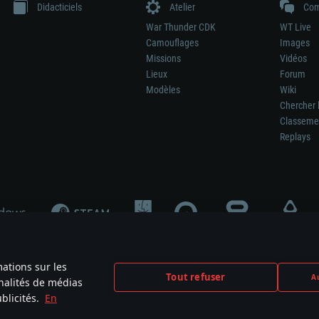
Didacticiels
Atelier
Com
War Thunder CDK
WT Live
Camouflages
Images
Missions
Vidéos
Lieux
Forum
Modèles
Wiki
Chercher 
Classeme
Replays
mations sur les
Tout refuser
Au
nnalités de médias
signifie pas la participation au développement du jeu, le sponsoring ou à l’approb
blicités.
En
mes are the property of their respective owners.
Politique de confidentialité
Pa