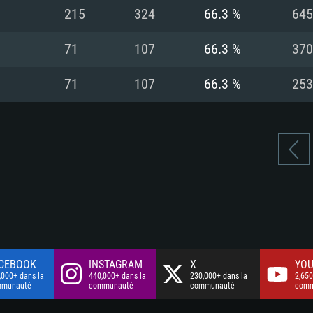
à haut débit
à haut débit
Connection: Conne
Disque dur: 75.9 G
Disque dur: 62,2 G
215
324
66.3 %
645
à haut débit
mal)
mal)
Disque dur: 60,2 G
71
107
66.3 %
370
mal)
71
107
66.3 %
253
CEBOOK
INSTAGRAM
X
YOU
,000+ dans la
440,000+ dans la
230,000+ dans la
2,650
mmunauté
communauté
communauté
comm