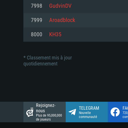
Connection: Connexion Internet 
Connection: Connexion Internet 
7998
GudvinDV
Connection: Connexion Internet 
Disque dur: 23.1 Go (client mini
Disque dur: 62,2 Go (client mini
7999
Aroadblock
Disque dur: 62,2 Go (client mini
8000
KH35
* Classement mis à jour
quotidiennement
Rejoignez-
TELEGRAM
FA
nous
Nouvelle
720
Plus de 95,000,000
communauté
co
de joueurs