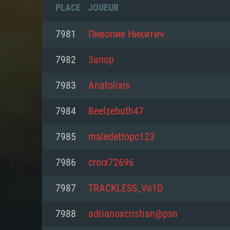
PLACE
JOUEUR
7981
Пивопив Никитич
7982
3апор
7983
Anatolixis
7984
Beelzebuth47
7985
maledettopc123
7986
croix72696
CONFIGU
7987
TRACKLESS_Vo1D
7988
adrianoxcristian@psn