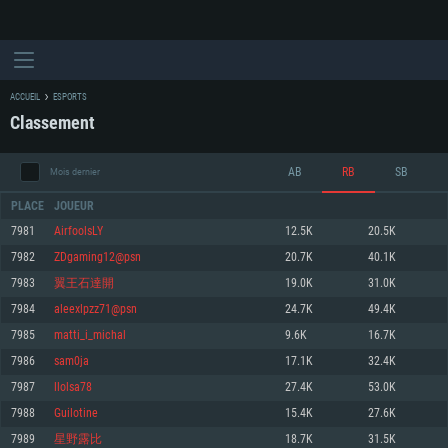
ACCUEIL
ESPORTS
Classement
AB
RB
SB
Mois dernier
PLACE
JOUEUR
7981
AirfoolsLY
12.5K
20.5K
7982
ZDgaming12@psn
20.7K
40.1K
CONFIGURATION SYSTÈME REQUISE
7983
翼王石達開
19.0K
31.0K
7984
aleexlpzz71@psn
24.7K
49.4K
Pour PC
Pour MAC
7985
matti_i_michal
9.6K
16.7K
Pour Linux
7986
sam0ja
17.1K
32.4K
Minimum
Minimum
Minimum
7987
llolsa78
27.4K
53.0K
OS: Windows 10 (64 bit)
OS: Mac OS Big Sur 11.0 ou plus récent
OS: Les configurations Linux 64 bits les plus modernes
7988
Guilotine
15.4K
27.6K
7989
星野露比
18.7K
31.5K
Processeur: Dual-Core 2.2 GHz
Processeur: Core i5, minimum 2.2GHz (Les processeurs Intel Xeon ne sont
Processeur: Dual-Core 2.4 GHz