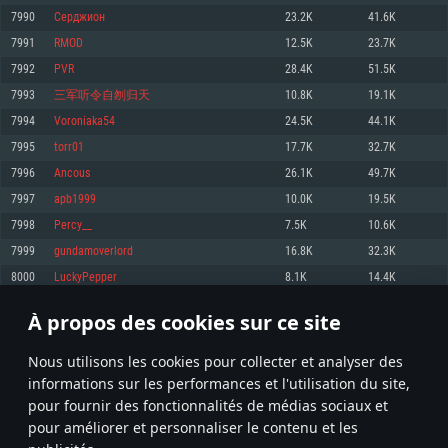
pas supportés)
7990
Серджион
23.2K
41.6K
Mémoire: 4 GB
Mémoire: 4 GB
Mémoire: 6 GB
7991
RMOD
12.5K
23.7K
Carte graphique supportant DirectX 11: AMD Radeon 77XX / NVIDIA
Carte graphique: NVIDIA 660 avec les derniers drivers (moins de 6 mois) /
GeForce GTX 660. La résolution minimale supportée par le jeu est de 720p
Carte graphique: Intel Iris Pro 5200 (Mac), ou analogue AMD/Nvidia. La
de même pour AMD (La résolution minimale supportée par le jeu est de
7992
PVR
28.4K
51.5K
résolution minimale supportée par le jeu est de 720p.
720p)
Connection: Connexion Internet à haut débit
7993
三军听令自刎归天
10.8K
19.1K
Connection: Connexion Internet à haut débit
Connection: Connexion Internet à haut débit
Disque dur: 23.1 Go (client minimal)
7994
Voroniaka54
24.5K
44.1K
Disque dur: 62,2 Go (client minimal)
Disque dur: 62,2 Go (client minimal)
7995
torr01
17.7K
32.7K
Recommandée
Recommandée
Recommandée
7996
Ancous
26.1K
49.7K
OS: Windows 10/11 (64 bit)
OS: Mac OS Big Sur 11.0 ou plus récent
OS: Ubuntu 20.04 64bit
7997
apb1999
10.0K
19.5K
Processeur: Intel Core i5 ou Ryzen5 3600 et plus
7998
Percy__
7.5K
10.6K
Processeur: Core i7 (Les processeurs Intel Xeon ne sont pas supportés)
Processeur: Intel Core i7
Mémoire: 16 GB et plus
7999
gundamoverlord
16.8K
32.3K
Mémoire: 8 GB
Mémoire: 8 GB
Carte graphique supportant DirectX 11 ou plus et drivers: Nvidia GeForce
8000
LuckyPepper
8.1K
14.4K
1060 et plus, Radeon RX 570 et plus.
Carte graphique: Radeon Vega II ou plus avec support de Metal
Carte graphique: NVIDIA 1060 avec les derniers drivers (moins de 6 mois) /
de même pour AMD (Radeon RX 570) avec les derniers drivers de moins de
Connection: Connexion Internet à haut débit
Connection: Connexion Internet à haut débit
6 mois et supportant Vulkan
À propos des cookies sur ce site
399
400
401
500
Disque dur: 75.9 Go (client complet)
Disque dur: 62,2 Go (client complet)
Connection: Connexion Internet à haut débit
Nous utilisons les cookies pour collecter et analyser des
Disque dur: 60,2 Go (client complet)
* Classement mis à jour quotidiennement
informations sur les performances et l'utilisation du site,
pour fournir des fonctionnalités de médias sociaux et
pour améliorer et personnaliser le contenu et les