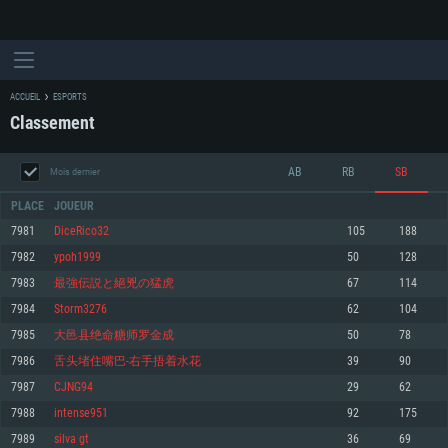
ACCUEIL
ESPORTS
Classement
AB
RB
SB
Mois dernier
PLACE
JOUEUR
7981
DiceRico32
105
188
7982
ypoh1999
50
128
CONFIGURATION SYSTÈME REQUISE
7983
最強伝説と絕兇の猛虎
67
114
7984
Storm3276
62
104
Pour PC
Pour MAC
7985
大邑县绝命糖师罗金成
50
78
Pour Linux
7986
舌头堵住嘴巴-右手捂着水花
39
90
Minimum
Minimum
Minimum
7987
CJNG94
29
62
OS: Windows 10 (64 bit)
OS: Mac OS Big Sur 11.0 ou plus récent
OS: Les configurations Linux 64 bits les plus modernes
7988
intense951
92
175
7989
silva gt
36
69
Processeur: Dual-Core 2.2 GHz
Processeur: Core i5, minimum 2.2GHz (Les processeurs Intel Xeon ne sont
Processeur: Dual-Core 2.4 GHz