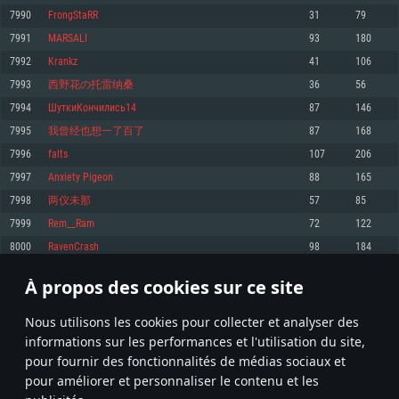
pas supportés)
7990
FrongStaRR
31
79
Mémoire: 4 GB
Mémoire: 4 GB
Mémoire: 6 GB
7991
MARSALI
93
180
Carte graphique supportant DirectX 11: AMD Radeon 77XX / NVIDIA
Carte graphique: NVIDIA 660 avec les derniers drivers (moins de 6 mois) /
GeForce GTX 660. La résolution minimale supportée par le jeu est de 720p
Carte graphique: Intel Iris Pro 5200 (Mac), ou analogue AMD/Nvidia. La
de même pour AMD (La résolution minimale supportée par le jeu est de
7992
Krankz
41
106
résolution minimale supportée par le jeu est de 720p.
720p)
Connection: Connexion Internet à haut débit
7993
西野花の托雷纳桑
36
56
Connection: Connexion Internet à haut débit
Connection: Connexion Internet à haut débit
Disque dur: 23.1 Go (client minimal)
7994
ШуткиКончились14
87
146
Disque dur: 62,2 Go (client minimal)
Disque dur: 62,2 Go (client minimal)
7995
我曾经也想一了百了
87
168
Recommandée
Recommandée
Recommandée
7996
falts
107
206
OS: Windows 10/11 (64 bit)
OS: Mac OS Big Sur 11.0 ou plus récent
OS: Ubuntu 20.04 64bit
7997
Anxiety Pigeon
88
165
Processeur: Intel Core i5 ou Ryzen5 3600 et plus
7998
两仪未那
57
85
Processeur: Core i7 (Les processeurs Intel Xeon ne sont pas supportés)
Processeur: Intel Core i7
Mémoire: 16 GB et plus
7999
Rem__Ram
72
122
Mémoire: 8 GB
Mémoire: 8 GB
Carte graphique supportant DirectX 11 ou plus et drivers: Nvidia GeForce
8000
RavenCrash
98
184
1060 et plus, Radeon RX 570 et plus.
Carte graphique: Radeon Vega II ou plus avec support de Metal
Carte graphique: NVIDIA 1060 avec les derniers drivers (moins de 6 mois) /
de même pour AMD (Radeon RX 570) avec les derniers drivers de moins de
Connection: Connexion Internet à haut débit
Connection: Connexion Internet à haut débit
6 mois et supportant Vulkan
À propos des cookies sur ce site
399
400
401
500
Disque dur: 75.9 Go (client complet)
Disque dur: 62,2 Go (client complet)
Connection: Connexion Internet à haut débit
Nous utilisons les cookies pour collecter et analyser des
Disque dur: 60,2 Go (client complet)
* Classement mis à jour quotidiennement
informations sur les performances et l'utilisation du site,
pour fournir des fonctionnalités de médias sociaux et
pour améliorer et personnaliser le contenu et les