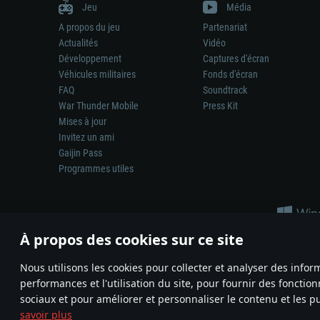
Jeu
Média
A propos du jeu
Partenariat
Actualités
Vidéo
Développement
Captures d'écran
Véhicules militaires
Fonds d'écran
FAQ
Soundtrack
War Thunder Mobile
Press Kit
Mises à jour
Invitez un ami
Gaijin Pass
Programmes utiles
À propos des cookies sur ce site
Nous utilisons les cookies pour collecter et analyser des infor
performances et l'utilisation du site, pour fournir des fonctio
La représentation d’une arme ou d’un véhicule réel dans ce jeu ne 
sociaux et pour améliorer et personnaliser le contenu et les pu
© 2011—2026 Gaijin Games Kft. All trademarks, logos and brand na
savoir plus
Termes et conditions
Conditions du service