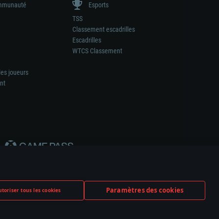
munauté
Esports
TSS
Classement escadrilles
Escadrilles
WTCS Classement
les joueurs
nt
Paramètres des cookies
toriser tous les cookies
ation de tout fabricant d’armes ou de véhicule.
ramètres relatifs aux cookies
Support client