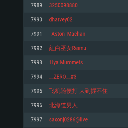
Pour PC
7989
3250098880
Minimum
Minimum
Minimum
7990
dharvey02
7991
_Aston_Machan_
OS: Windows 10 (64 bit)
OS: Mac OS Big Sur 11.0 ou plus
OS: Les configurations Linux 64 b
7992
紅白巫女Reimu
modernes
Processeur: Dual-Core 2.2 GHz
Processeur: Core i5, minimum 2
7993
1Iya Muromets
processeurs Intel Xeon ne sont 
Processeur: Dual-Core 2.4 GHz
Mémoire: 4 GB
7994
__ZERO__#3
Mémoire: 6 GB
Mémoire: 4 GB
Carte graphique supportant Dir
7995
飞机随便打 大到握不住
Radeon 77XX / NVIDIA GeForce 
Carte graphique: Intel Iris Pro 5
Carte graphique: NVIDIA 660 ave
résolution minimale supportée pa
analogue AMD/Nvidia. La résolu
drivers (moins de 6 mois) / de
7996
北海道男人
720p
supportée par le jeu est de 720p
(La résolution minimale supporté
7997
saxonj0286@live
de 720p)