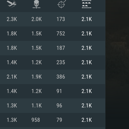
2.3K
2.0K
173
2.1K
1.8K
1.5K
752
2.1K
1.8K
1.5K
187
2.1K
1.4K
1.2K
235
2.1K
2.1K
1.9K
386
2.1K
1.4K
1.2K
91
2.1K
 REQUISE
1.3K
1.1K
96
2.1K
1.3K
958
79
2.1K