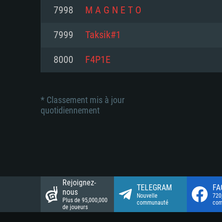
Connection: Connexion Internet 
Connection: Connexion Internet 
7998
M A G N E T O
Connection: Connexion Internet 
Disque dur: 23.1 Go (client mini
Disque dur: 62,2 Go (client mini
7999
Taksik#1
Disque dur: 62,2 Go (client mini
8000
F4P1E
* Classement mis à jour
quotidiennement
Rejoignez-
TELEGRAM
FA
nous
Nouvelle
720
Plus de 95,000,000
communauté
co
de joueurs