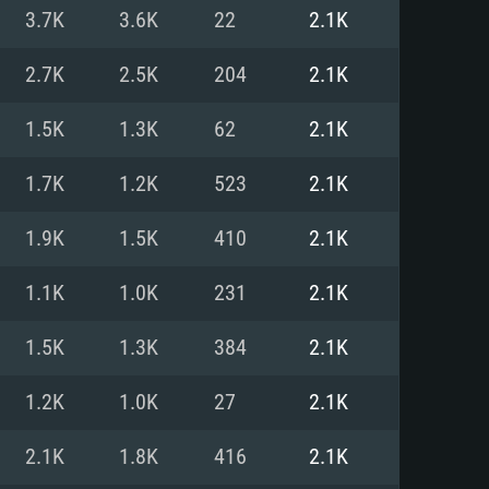
Pour Linux
3.7K
3.6K
22
2.1K
e
e
e
2.7K
2.5K
204
2.1K
1.5K
1.3K
62
2.1K
 (64 bit)
r 11.0 ou plus récent
64bit
1.7K
1.2K
523
2.1K
Core i5 ou Ryzen5 3600 et plus
i7 (Les processeurs Intel Xeon
Core i7
1.9K
1.5K
410
2.1K
rtés)
 plus
1.1K
1.0K
231
2.1K
upportant DirectX 11 ou plus et
NVIDIA 1060 avec les derniers
1.5K
1.3K
384
2.1K
eForce 1060 et plus, Radeon RX
Radeon Vega II ou plus avec
e 6 mois) / de même pour AMD
vec les derniers drivers de
1.2K
1.0K
27
2.1K
t supportant Vulkan
xion Internet à haut débit
xion Internet à haut débit
2.1K
1.8K
416
2.1K