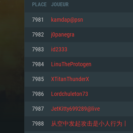
PLACE
JOUEUR
7981
kamdap@psn
7982
j0panegra
7983
id2333
7984
LinuTheProtogen
7985
XTitanThunderX
7986
Lordchuleton73
CONFIGU
7987
JetKitty699289@live
7988
从空中发起攻击是小人行为丨