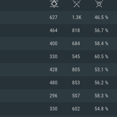
627
1.3K
46.5 %
464
818
56.7 %
400
684
58.4 %
330
545
60.5 %
428
805
53.1 %
480
853
56.2 %
RATION SYSTÈME
296
507
58.3 %
330
602
54.8 %