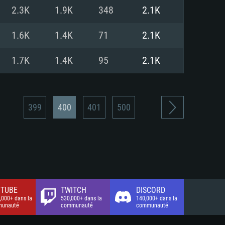
xion Internet à haut débit
o (client complet)
o (client complet)
2.3K
1.9K
348
2.1K
o (client complet)
1.6K
1.4K
71
2.1K
1.7K
1.4K
95
2.1K
399
400
401
500
TUBE
TWITCH
DISCORD
,000+ dans la
530,000+ dans la
140,000+ dans la
unauté
communauté
communauté