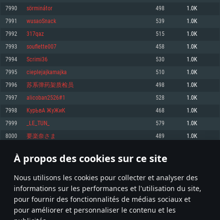
pas supportés)
7990
sörminátor
498
1.0K
Mémoire: 4 GB
Mémoire: 4 GB
Mémoire: 6 GB
7991
wusaoSnack
539
1.0K
Carte graphique supportant DirectX 11: AMD Radeon 77XX / NVIDIA
Carte graphique: NVIDIA 660 avec les derniers drivers (moins de 6 mois) /
GeForce GTX 660. La résolution minimale supportée par le jeu est de 720p
Carte graphique: Intel Iris Pro 5200 (Mac), ou analogue AMD/Nvidia. La
de même pour AMD (La résolution minimale supportée par le jeu est de
7992
317qaz
515
1.0K
résolution minimale supportée par le jeu est de 720p.
720p)
Connection: Connexion Internet à haut débit
7993
souflette007
458
1.0K
Connection: Connexion Internet à haut débit
Connection: Connexion Internet à haut débit
Disque dur: 23.1 Go (client minimal)
7994
Scrimi36
530
1.0K
Disque dur: 62,2 Go (client minimal)
Disque dur: 62,2 Go (client minimal)
7995
cieplejajkamajka
510
1.0K
Recommandée
Recommandée
Recommandée
7996
苏系弹药架质检员
498
1.0K
OS: Windows 10/11 (64 bit)
OS: Mac OS Big Sur 11.0 ou plus récent
OS: Ubuntu 20.04 64bit
7997
alicoban2526#1
528
1.0K
Processeur: Intel Core i5 ou Ryzen5 3600 et plus
7998
КурЬвА ЖуЖиК
468
1.0K
Processeur: Core i7 (Les processeurs Intel Xeon ne sont pas supportés)
Processeur: Intel Core i7
Mémoire: 16 GB et plus
7999
_LE_TUN_
579
1.0K
Mémoire: 8 GB
Mémoire: 8 GB
Carte graphique supportant DirectX 11 ou plus et drivers: Nvidia GeForce
8000
要楽奈さま
489
1.0K
1060 et plus, Radeon RX 570 et plus.
Carte graphique: Radeon Vega II ou plus avec support de Metal
Carte graphique: NVIDIA 1060 avec les derniers drivers (moins de 6 mois) /
de même pour AMD (Radeon RX 570) avec les derniers drivers de moins de
Connection: Connexion Internet à haut débit
Connection: Connexion Internet à haut débit
6 mois et supportant Vulkan
À propos des cookies sur ce site
399
400
401
500
Disque dur: 75.9 Go (client complet)
Disque dur: 62,2 Go (client complet)
Connection: Connexion Internet à haut débit
Nous utilisons les cookies pour collecter et analyser des
Disque dur: 60,2 Go (client complet)
* Classement mis à jour quotidiennement
informations sur les performances et l'utilisation du site,
pour fournir des fonctionnalités de médias sociaux et
pour améliorer et personnaliser le contenu et les