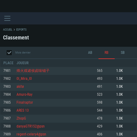
ACCUEIL
ESPORTS
Classement
AB
RB
SB
Mois dernier
PLACE
JOUEUR
7981
烽火戏诸侯卤味铺子
565
1.0K
7982
0I_Mira_I0
493
1.0K
CONFIGURATION SYSTÈME REQUISE
7983
akitø
491
1.0K
7984
Amuro-Ray
523
1.0K
Pour PC
Pour MAC
7985
Finalraptor
598
1.0K
Pour Linux
7986
ARES 13
544
1.0K
Minimum
Minimum
Minimum
7987
ZhopG
478
1.0K
OS: Windows 10 (64 bit)
OS: Mac OS Big Sur 11.0 ou plus récent
OS: Les configurations Linux 64 bits les plus modernes
7988
danyaGTR152@psn
429
1.0K
7989
regent-celery4@psn
406
1.0K
Processeur: Dual-Core 2.2 GHz
Processeur: Core i5, minimum 2.2GHz (Les processeurs Intel Xeon ne sont
Processeur: Dual-Core 2.4 GHz