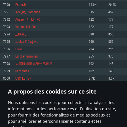
pas supportés)
7990
EnderJr
14.0K
20.4K
Mémoire: 4 GB
Mémoire: 4 GB
Mémoire: 6 GB
7991
Ace_0f_Diamonds
315
457
Carte graphique supportant DirectX 11: AMD Radeon 77XX / NVIDIA
Carte graphique: NVIDIA 660 avec les derniers drivers (moins de 6 mois) /
GeForce GTX 660. La résolution minimale supportée par le jeu est de 720p
Carte graphique: Intel Iris Pro 5200 (Mac), ou analogue AMD/Nvidia. La
de même pour AMD (La résolution minimale supportée par le jeu est de
7992
Abuzer_K__M__RC_
122
177
résolution minimale supportée par le jeu est de 720p.
720p)
Connection: Connexion Internet à haut débit
7993
Yuudai_kai_San
122
177
Connection: Connexion Internet à haut débit
Connection: Connexion Internet à haut débit
Disque dur: 23.1 Go (client minimal)
7994
__Kran_
590
856
Disque dur: 62,2 Go (client minimal)
Disque dur: 62,2 Go (client minimal)
7995
xJoker510x@live
590
856
Recommandée
Recommandée
Recommandée
7996
CNNG
204
296
OS: Windows 10/11 (64 bit)
OS: Mac OS Big Sur 11.0 ou plus récent
OS: Ubuntu 20.04 64bit
7997
LingFengAnYing
255
370
Processeur: Intel Core i5 ou Ryzen5 3600 et plus
7998
大清國鑲黃旗第一巴圖魯
102
148
Processeur: Core i7 (Les processeurs Intel Xeon ne sont pas supportés)
Processeur: Intel Core i7
Mémoire: 16 GB et plus
7999
Scotchles
102
148
Mémoire: 8 GB
Mémoire: 8 GB
Carte graphique supportant DirectX 11 ou plus et drivers: Nvidia GeForce
8000
USS_Laffey
2.7K
4.0K
1060 et plus, Radeon RX 570 et plus.
Carte graphique: Radeon Vega II ou plus avec support de Metal
Carte graphique: NVIDIA 1060 avec les derniers drivers (moins de 6 mois) /
de même pour AMD (Radeon RX 570) avec les derniers drivers de moins de
Connection: Connexion Internet à haut débit
Connection: Connexion Internet à haut débit
6 mois et supportant Vulkan
À propos des cookies sur ce site
399
400
401
500
Disque dur: 75.9 Go (client complet)
Disque dur: 62,2 Go (client complet)
Connection: Connexion Internet à haut débit
Nous utilisons les cookies pour collecter et analyser des
Disque dur: 60,2 Go (client complet)
* Classement mis à jour quotidiennement
informations sur les performances et l'utilisation du site,
pour fournir des fonctionnalités de médias sociaux et
pour améliorer et personnaliser le contenu et les