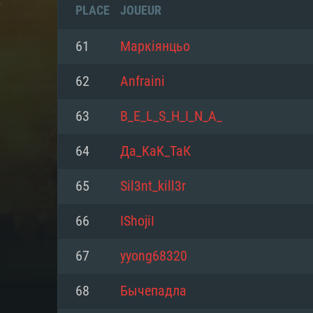
PLACE
JOUEUR
61
Маркіянцьо
62
Anfraini
63
B_E_L_S_H_I_N_A_
64
Да_KaK_ТаК
65
Sil3nt_kill3r
66
IShojiI
CONFIGU
67
yyong68320
68
Бычепадла