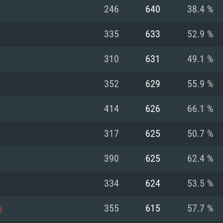
Pour MAC
246
640
38.4 %
Recommandé
Recommandé
Recommandé
335
633
52.9 %
310
631
49.1 %
 récent
its les plus
OS: Windows 10/11
OS: Mac OS Big Su
OS: Ubuntu 20.04 
352
629
55.9 %
.2GHz (Les
Processeur: Intel 
Processeur: Core 
Processeur: Intel 
414
626
66.1 %
pas supportés)
ne sont pas suppo
Mémoire: 16 GB et
Mémoire: 8 GB
317
625
50.7 %
Mémoire: 8 GB
ectX 11: AMD
Carte graphique s
Carte graphique: 
390
625
62.4 %
GTX 660. La
200 (Mac), ou
c les derniers
drivers: Nvidia G
Carte graphique: 
drivers (moins d
r le jeu est de
tion minimale
 même pour AMD
570 et plus.
support de Metal
(Radeon RX 570) a
334
624
53.5 %
.
e par le jeu est
moins de 6 mois e
Connection: Conne
Connection: Conne
场
355
615
57.7 %