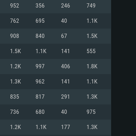
Pour Linux
952
356
246
749
e
e
e
762
695
40
1.1K
908
840
67
1.5K
 (64 bit)
r 11.0 ou plus récent
64bit
1.5K
1.1K
141
555
Core i5 ou Ryzen5 3600 et plus
i7 (Les processeurs Intel Xeon
Core i7
1.2K
997
406
1.8K
rtés)
 plus
1.3K
962
141
1.1K
upportant DirectX 11 ou plus et
NVIDIA 1060 avec les derniers
835
817
291
1.3K
eForce 1060 et plus, Radeon RX
Radeon Vega II ou plus avec
e 6 mois) / de même pour AMD
vec les derniers drivers de
736
680
40
975
t supportant Vulkan
xion Internet à haut débit
xion Internet à haut débit
1.2K
1.1K
177
1.3K