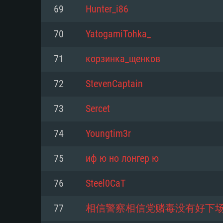
Pour PC
69
Hunter_i86
Minimum
Minimum
Minimum
70
YatogamiTohka_
71
корзинка_щенков
OS: Windows 10 (64 bit)
OS: Mac OS Big Sur 11.0 ou plus
OS: Les configurations Linux 64 b
72
StevenCaptain
modernes
Processeur: Dual-Core 2.2 GHz
Processeur: Core i5, minimum 2
73
Sercet
processeurs Intel Xeon ne sont 
Processeur: Dual-Core 2.4 GHz
Mémoire: 4 GB
74
Youngtim3r
Mémoire: 6 GB
Mémoire: 4 GB
Carte graphique supportant Dir
75
иф ю но лонгер ю
Radeon 77XX / NVIDIA GeForce 
Carte graphique: Intel Iris Pro 5
Carte graphique: NVIDIA 660 ave
résolution minimale supportée pa
analogue AMD/Nvidia. La résolu
drivers (moins de 6 mois) / de
76
Steel0CaT
720p
supportée par le jeu est de 720p
(La résolution minimale supporté
77
相信警察相信党赌毒没有好下
de 720p)