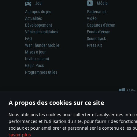
Jeu
Média
A propos du jeu
Partenariat
Actualités
Vidéo
Développement
Captures d'écran
Véhicules militaires
Fonds d'écran
FAQ
Soundtrack
War Thunder Mobile
Press Kit
Mises à jour
Invitez un ami
Gaijin Pass
Programmes utiles
À propos des cookies sur ce site
Nous utilisons les cookies pour collecter et analyser des infor
performances et l'utilisation du site, pour fournir des fonctio
La représentation d’une arme ou d’un véhicule réel dans ce jeu ne 
sociaux et pour améliorer et personnaliser le contenu et les pu
© 2011—2026 Gaijin Games Kft. All trademarks, logos and brand na
savoir plus
Termes et conditions
Conditions du service