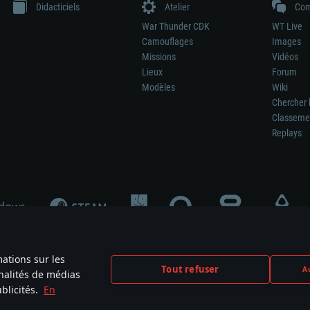
Didacticiels
Atelier
Com
War Thunder CDK
WT Live
Camouflages
Images
Missions
Vidéos
Lieux
Forum
Modèles
Wiki
Chercher 
Classeme
Replays
mations sur les
Tout refuser
Au
nnalités de médias
signifie pas la participation au développement du jeu, le sponsoring ou à l’approb
blicités.
En
mes are the property of their respective owners.
Politique de confidentialité
Pa