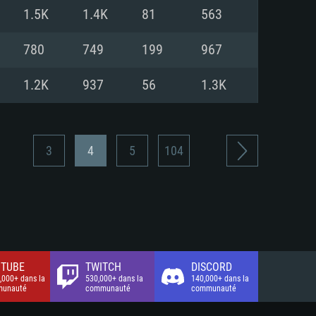
xion Internet à haut débit
o (client complet)
o (client complet)
1.5K
1.4K
81
563
o (client complet)
780
749
199
967
1.2K
937
56
1.3K
3
4
5
104
TUBE
TWITCH
DISCORD
,000+ dans la
530,000+ dans la
140,000+ dans la
unauté
communauté
communauté