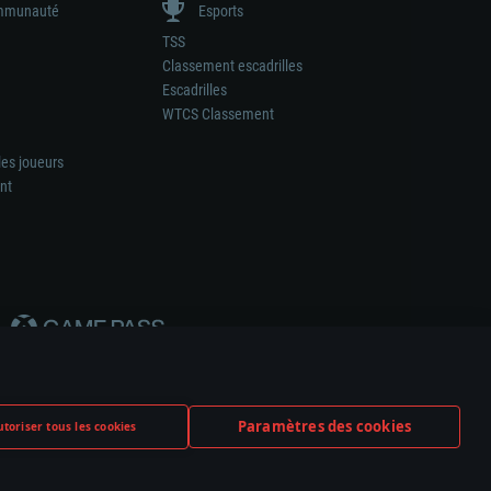
munauté
Esports
TSS
Classement escadrilles
Escadrilles
WTCS Classement
les joueurs
nt
Paramètres des cookies
toriser tous les cookies
ation de tout fabricant d’armes ou de véhicule.
ramètres relatifs aux cookies
Support client