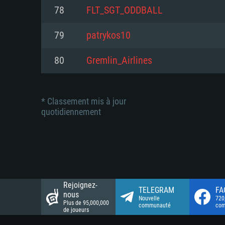
Connection: Connexion Internet 
Connection: Connexion Internet 
78
FLT_SGT_ODDBALL
Connection: Connexion Internet 
Disque dur: 23.1 Go (client mini
Disque dur: 62,2 Go (client mini
79
patrykos10
Disque dur: 62,2 Go (client mini
80
Gremlin_Airlines
* Classement mis à jour
quotidiennement
Rejoignez-
TELEGRAM
FA
nous
Nouvelle
720
Plus de 95,000,000
communauté
co
de joueurs