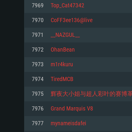
Pour PC
7969
Top_Cat47342
Minimum
Minimum
Minimum
7970
CoFF3ee136@live
7971
__NAZGUL__
OS: Windows 10 (64 bit)
OS: Mac OS Big Sur 11.0 ou plus
OS: Les configurations Linux 64 b
7972
OhanBean
modernes
Processeur: Dual-Core 2.2 GHz
Processeur: Core i5, minimum 2
7973
m1r4kuru
processeurs Intel Xeon ne sont 
Processeur: Dual-Core 2.4 GHz
Mémoire: 4 GB
7974
TiredMCB
Mémoire: 6 GB
Mémoire: 4 GB
Carte graphique supportant Dir
7975
辉夜大小姐与超人彩叶的赛博
Radeon 77XX / NVIDIA GeForce 
Carte graphique: Intel Iris Pro 5
Carte graphique: NVIDIA 660 ave
résolution minimale supportée pa
analogue AMD/Nvidia. La résolu
drivers (moins de 6 mois) / de
7976
Grand Marquis V8
720p
supportée par le jeu est de 720p
(La résolution minimale supporté
7977
mynameisdafei
de 720p)