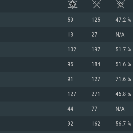
59
125
47.2 %
13
27
N/A
102
197
51.7 %
95
184
51.6 %
91
127
71.6 %
127
271
46.8 %
RATION SYSTÈME
44
77
N/A
92
162
56.7 %