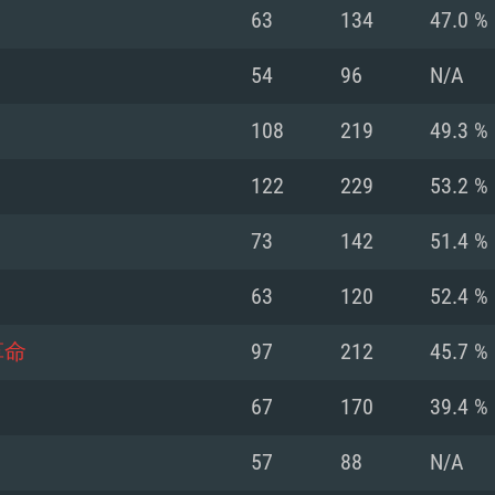
Pour MAC
63
134
47.0 %
Recommandé
Recommandé
Recommandé
54
96
N/A
108
219
49.3 %
 récent
its les plus
OS: Windows 10/11
OS: Mac OS Big Su
OS: Ubuntu 20.04 
122
229
53.2 %
.2GHz (Les
Processeur: Intel 
Processeur: Core 
Processeur: Intel 
73
142
51.4 %
pas supportés)
ne sont pas suppo
Mémoire: 16 GB et
Mémoire: 8 GB
63
120
52.4 %
Mémoire: 8 GB
ectX 11: AMD
Carte graphique s
Carte graphique: 
革命
97
212
45.7 %
GTX 660. La
200 (Mac), ou
c les derniers
drivers: Nvidia G
Carte graphique: 
drivers (moins d
r le jeu est de
tion minimale
 même pour AMD
570 et plus.
support de Metal
(Radeon RX 570) a
67
170
39.4 %
.
e par le jeu est
moins de 6 mois e
Connection: Conne
Connection: Conne
57
88
N/A