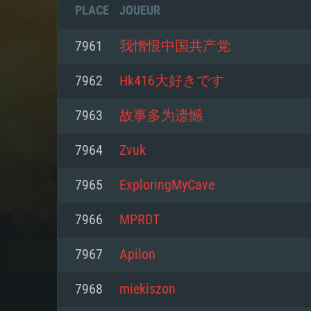
PLACE
JOUEUR
7961
我憎恨中国共产党
7962
Hk416大好きです
7963
故事多为遗憾
7964
Zvuk
7965
ExploringMyCave
7966
MPRDT
CONFIGU
7967
Apilon
7968
miekiszon