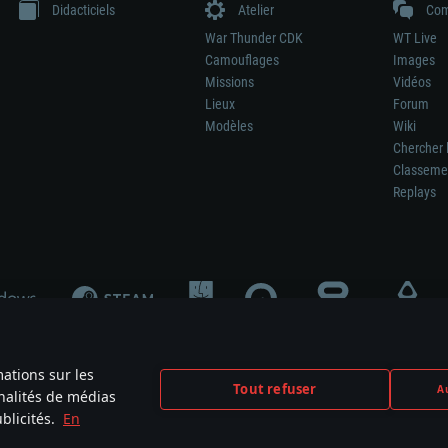
Didacticiels
Atelier
Com
War Thunder CDK
WT Live
Camouflages
Images
Missions
Vidéos
Lieux
Forum
Modèles
Wiki
Chercher 
Classeme
Replays
mations sur les
Tout refuser
Au
nnalités de médias
signifie pas la participation au développement du jeu, le sponsoring ou à l’approb
blicités.
En
mes are the property of their respective owners.
Politique de confidentialité
Pa