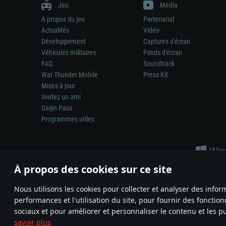
Jeu
Média
A propos du jeu
Partenariat
Actualités
Vidéo
Développement
Captures d'écran
Véhicules militaires
Fonds d'écran
FAQ
Soundtrack
War Thunder Mobile
Press Kit
Mises à jour
Invitez un ami
Gaijin Pass
Programmes utiles
À propos des cookies sur ce site
Nous utilisons les cookies pour collecter et analyser des infor
performances et l'utilisation du site, pour fournir des fonctio
La représentation d’une arme ou d’un véhicule réel dans ce jeu ne 
sociaux et pour améliorer et personnaliser le contenu et les pu
© 2011—2026 Gaijin Games Kft. All trademarks, logos and brand na
savoir plus
Termes et conditions
Conditions du service