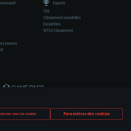
munauté
Esports
TSS
Classement escadrilles
Escadrilles
WTCS Classement
les joueurs
nt
Paramètres des cookies
toriser tous les cookies
ation de tout fabricant d’armes ou de véhicule.
ramètres relatifs aux cookies
Support client