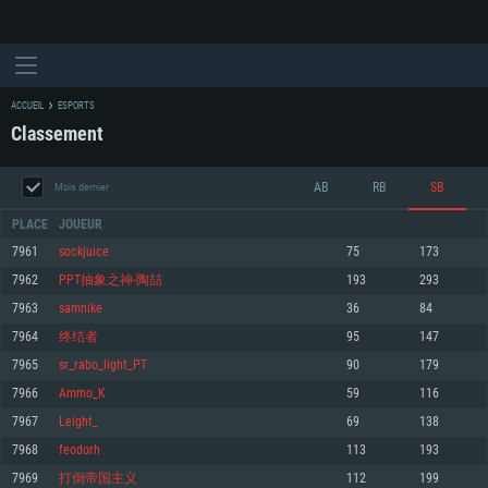
ACCUEIL
ESPORTS
Classement
AB
RB
SB
Mois dernier
PLACE
JOUEUR
7961
sockjuice
75
173
7962
PPT抽象之神-陶喆
193
293
CONFIGURATION SYSTÈME REQUISE
7963
samnike
36
84
7964
终结者
95
147
Pour PC
Pour MAC
7965
sr_rabo_light_PT
90
179
Pour Linux
7966
Ammo_K
59
116
Minimum
Minimum
Minimum
7967
Leight_
69
138
OS: Windows 10 (64 bit)
OS: Mac OS Big Sur 11.0 ou plus récent
OS: Les configurations Linux 64 bits les plus modernes
7968
feodorh
113
193
7969
打倒帝国主义
112
199
Processeur: Dual-Core 2.2 GHz
Processeur: Core i5, minimum 2.2GHz (Les processeurs Intel Xeon ne sont
Processeur: Dual-Core 2.4 GHz