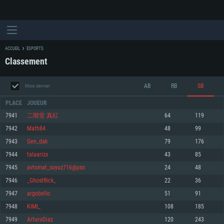
ACCUEIL
ESPORTS
Classement
AB
RB
SB
Mois dernier
PLACE
JOUEUR
7941
二階堂 真紅
64
119
7942
Math84
48
99
CONFIGURATION SYSTÈME REQUISE
7943
Gen_dak
79
176
7944
talaarizx
43
85
Pour PC
Pour MAC
7945
avtomat_soyuz716@psn
24
48
Pour Linux
7946
_GhostRick_
22
36
Minimum
Minimum
Minimum
7947
argobello
51
91
OS: Windows 10 (64 bit)
OS: Mac OS Big Sur 11.0 ou plus récent
OS: Les configurations Linux 64 bits les plus modernes
7948
KIMI_
108
185
7949
ArturoDiaz
120
243
Processeur: Dual-Core 2.2 GHz
Processeur: Core i5, minimum 2.2GHz (Les processeurs Intel Xeon ne sont
Processeur: Dual-Core 2.4 GHz