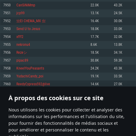
pas supportés)
7950
CanSiNiMmp
22.0K
43.2K
Mémoire: 4 GB
Mémoire: 4 GB
Mémoire: 6 GB
7951
jcp99
13.1K
24.5K
Carte graphique supportant DirectX 11: AMD Radeon 77XX / NVIDIA
Carte graphique: NVIDIA 660 avec les derniers drivers (moins de 6 mois) /
GeForce GTX 660. La résolution minimale supportée par le jeu est de 720p
Carte graphique: Intel Iris Pro 5200 (Mac), ou analogue AMD/Nvidia. La
de même pour AMD (La résolution minimale supportée par le jeu est de
7952
亗El CHEMA_MX 亗
16.4K
30.0K
résolution minimale supportée par le jeu est de 720p.
720p)
Connection: Connexion Internet à haut débit
7953
Send U to Jesus
18.0K
33.0K
Connection: Connexion Internet à haut débit
Connection: Connexion Internet à haut débit
Disque dur: 23.1 Go (client minimal)
7954
xfff2
17.7K
32.0K
Disque dur: 62,2 Go (client minimal)
Disque dur: 62,2 Go (client minimal)
7955
nekronu4
8.6K
13.8K
Recommandée
Recommandée
Recommandée
7956
Rezeシ
18.5K
34.1K
OS: Windows 10/11 (64 bit)
OS: Mac OS Big Sur 11.0 ou plus récent
OS: Ubuntu 20.04 64bit
7957
pipac89
30.8K
59.3K
Processeur: Intel Core i5 ou Ryzen5 3600 et plus
7958
KneelYouPeasants
24.2K
43.3K
Processeur: Core i7 (Les processeurs Intel Xeon ne sont pas supportés)
Processeur: Intel Core i7
Mémoire: 16 GB et plus
7959
YudachiCandy_poi
19.1K
33.5K
Mémoire: 8 GB
Mémoire: 8 GB
Carte graphique supportant DirectX 11 ou plus et drivers: Nvidia GeForce
7960
ReedyCypress592@live
14.6K
27.0K
1060 et plus, Radeon RX 570 et plus.
Carte graphique: Radeon Vega II ou plus avec support de Metal
Carte graphique: NVIDIA 1060 avec les derniers drivers (moins de 6 mois) /
de même pour AMD (Radeon RX 570) avec les derniers drivers de moins de
Connection: Connexion Internet à haut débit
Connection: Connexion Internet à haut débit
6 mois et supportant Vulkan
À propos des cookies sur ce site
397
398
399
498
Disque dur: 75.9 Go (client complet)
Disque dur: 62,2 Go (client complet)
Connection: Connexion Internet à haut débit
Nous utilisons les cookies pour collecter et analyser des
Disque dur: 60,2 Go (client complet)
* Classement mis à jour quotidiennement
informations sur les performances et l'utilisation du site,
pour fournir des fonctionnalités de médias sociaux et
pour améliorer et personnaliser le contenu et les