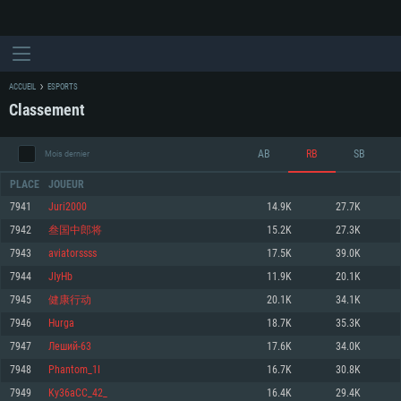
ACCUEIL
ESPORTS
Classement
AB
RB
SB
Mois dernier
PLACE
JOUEUR
7941
Juri2000
14.9K
27.7K
7942
叁国中郎将
15.2K
27.3K
CONFIGURATION SYSTÈME REQUISE
7943
aviatorssss
17.5K
39.0K
7944
JIyHb
11.9K
20.1K
Pour PC
Pour MAC
7945
健康行动
20.1K
34.1K
Pour Linux
7946
Hurga
18.7K
35.3K
Minimum
Minimum
Minimum
7947
Леший-63
17.6K
34.0K
OS: Windows 10 (64 bit)
OS: Mac OS Big Sur 11.0 ou plus récent
OS: Les configurations Linux 64 bits les plus modernes
7948
Phantom_1I
16.7K
30.8K
7949
Ky36aCC_42_
16.4K
29.4K
Processeur: Dual-Core 2.2 GHz
Processeur: Core i5, minimum 2.2GHz (Les processeurs Intel Xeon ne sont
Processeur: Dual-Core 2.4 GHz