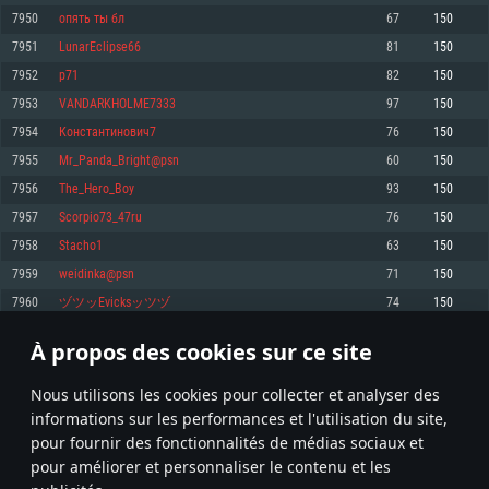
pas supportés)
7950
опять ты бл
67
150
Mémoire: 4 GB
Mémoire: 4 GB
Mémoire: 6 GB
7951
LunarEclipse66
81
150
Carte graphique supportant DirectX 11: AMD Radeon 77XX / NVIDIA
Carte graphique: NVIDIA 660 avec les derniers drivers (moins de 6 mois) /
GeForce GTX 660. La résolution minimale supportée par le jeu est de 720p
Carte graphique: Intel Iris Pro 5200 (Mac), ou analogue AMD/Nvidia. La
de même pour AMD (La résolution minimale supportée par le jeu est de
7952
p71
82
150
résolution minimale supportée par le jeu est de 720p.
720p)
Connection: Connexion Internet à haut débit
7953
VANDARKHOLME7333
97
150
Connection: Connexion Internet à haut débit
Connection: Connexion Internet à haut débit
Disque dur: 23.1 Go (client minimal)
7954
Константинович7
76
150
Disque dur: 62,2 Go (client minimal)
Disque dur: 62,2 Go (client minimal)
7955
Mr_Panda_Bright@psn
60
150
Recommandée
Recommandée
Recommandée
7956
The_Hero_Boy
93
150
OS: Windows 10/11 (64 bit)
OS: Mac OS Big Sur 11.0 ou plus récent
OS: Ubuntu 20.04 64bit
7957
Scorpio73_47ru
76
150
Processeur: Intel Core i5 ou Ryzen5 3600 et plus
7958
Stacho1
63
150
Processeur: Core i7 (Les processeurs Intel Xeon ne sont pas supportés)
Processeur: Intel Core i7
Mémoire: 16 GB et plus
7959
weidinka@psn
71
150
Mémoire: 8 GB
Mémoire: 8 GB
Carte graphique supportant DirectX 11 ou plus et drivers: Nvidia GeForce
7960
ヅツッEvicksッツヅ
74
150
1060 et plus, Radeon RX 570 et plus.
Carte graphique: Radeon Vega II ou plus avec support de Metal
Carte graphique: NVIDIA 1060 avec les derniers drivers (moins de 6 mois) /
de même pour AMD (Radeon RX 570) avec les derniers drivers de moins de
Connection: Connexion Internet à haut débit
Connection: Connexion Internet à haut débit
6 mois et supportant Vulkan
À propos des cookies sur ce site
397
398
399
498
Disque dur: 75.9 Go (client complet)
Disque dur: 62,2 Go (client complet)
Connection: Connexion Internet à haut débit
Nous utilisons les cookies pour collecter et analyser des
Disque dur: 60,2 Go (client complet)
* Classement mis à jour quotidiennement
informations sur les performances et l'utilisation du site,
pour fournir des fonctionnalités de médias sociaux et
pour améliorer et personnaliser le contenu et les