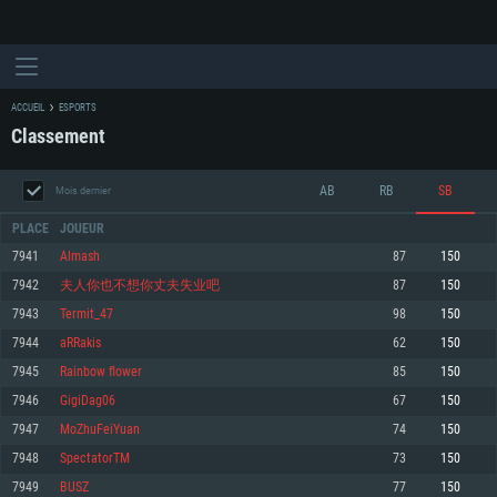
ACCUEIL
ESPORTS
Classement
AB
RB
SB
Mois dernier
PLACE
JOUEUR
7941
Almash
87
150
7942
夫人你也不想你丈夫失业吧
87
150
CONFIGURATION SYSTÈME REQUISE
7943
Termit_47
98
150
7944
aRRakis
62
150
Pour PC
Pour MAC
7945
Rainbow flower
85
150
Pour Linux
7946
GigiDag06
67
150
Minimum
Minimum
Minimum
7947
MoZhuFeiYuan
74
150
OS: Windows 10 (64 bit)
OS: Mac OS Big Sur 11.0 ou plus récent
OS: Les configurations Linux 64 bits les plus modernes
7948
SpectatorTM
73
150
7949
BUSZ
77
150
Processeur: Dual-Core 2.2 GHz
Processeur: Core i5, minimum 2.2GHz (Les processeurs Intel Xeon ne sont
Processeur: Dual-Core 2.4 GHz