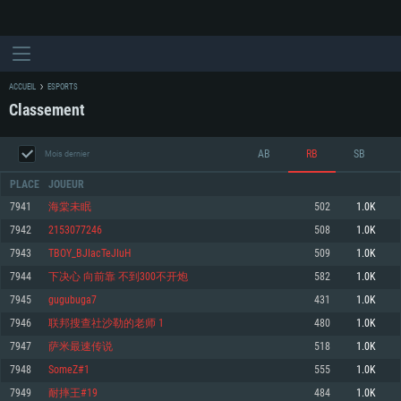
ACCUEIL
ESPORTS
Classement
AB
RB
SB
Mois dernier
PLACE
JOUEUR
7941
海棠未眠
502
1.0K
7942
2153077246
508
1.0K
CONFIGURATION SYSTÈME REQUISE
7943
TBOY_BJIacTeJIuH
509
1.0K
7944
下决心 向前靠 不到300不开炮
582
1.0K
Pour PC
Pour MAC
7945
gugubuga7
431
1.0K
Pour Linux
7946
联邦搜查社沙勒的老师 1
480
1.0K
Minimum
Minimum
Minimum
7947
萨米最速传说
518
1.0K
OS: Windows 10 (64 bit)
OS: Mac OS Big Sur 11.0 ou plus récent
OS: Les configurations Linux 64 bits les plus modernes
7948
SomeZ#1
555
1.0K
7949
耐摔王#19
484
1.0K
Processeur: Dual-Core 2.2 GHz
Processeur: Core i5, minimum 2.2GHz (Les processeurs Intel Xeon ne sont
Processeur: Dual-Core 2.4 GHz