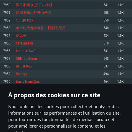
pas supportés)
7950
渴了不喝水_掰开小十腿
541
1.0K
Mémoire: 4 GB
Mémoire: 4 GB
Mémoire: 6 GB
7951
口渴不喝水打开白子腿
508
1.0K
Carte graphique supportant DirectX 11: AMD Radeon 77XX / NVIDIA
Carte graphique: NVIDIA 660 avec les derniers drivers (moins de 6 mois) /
GeForce GTX 660. La résolution minimale supportée par le jeu est de 720p
Carte graphique: Intel Iris Pro 5200 (Mac), ou analogue AMD/Nvidia. La
de même pour AMD (La résolution minimale supportée par le jeu est de
7952
Yuri_Dyakov
550
1.0K
résolution minimale supportée par le jeu est de 720p.
720p)
Connection: Connexion Internet à haut débit
7953
每个时代都有像你一样的飞行员
540
1.0K
Connection: Connexion Internet à haut débit
Connection: Connexion Internet à haut débit
Disque dur: 23.1 Go (client minimal)
7954
信风子
484
1.0K
Disque dur: 62,2 Go (client minimal)
Disque dur: 62,2 Go (client minimal)
7955
hateSpeech
510
1.0K
Recommandée
Recommandée
Recommandée
7956
Stardust-SWE
531
1.0K
OS: Windows 10/11 (64 bit)
OS: Mac OS Big Sur 11.0 ou plus récent
OS: Ubuntu 20.04 64bit
7957
CHN_Deathrun
548
1.0K
Processeur: Intel Core i5 ou Ryzen5 3600 et plus
7958
Bajusz4627
537
1.0K
Processeur: Core i7 (Les processeurs Intel Xeon ne sont pas supportés)
Processeur: Intel Core i7
Mémoire: 16 GB et plus
7959
Kumbyy
494
1.0K
Mémoire: 8 GB
Mémoire: 8 GB
Carte graphique supportant DirectX 11 ou plus et drivers: Nvidia GeForce
7960
trusty-tram7@psn
464
1.0K
1060 et plus, Radeon RX 570 et plus.
Carte graphique: Radeon Vega II ou plus avec support de Metal
Carte graphique: NVIDIA 1060 avec les derniers drivers (moins de 6 mois) /
de même pour AMD (Radeon RX 570) avec les derniers drivers de moins de
Connection: Connexion Internet à haut débit
Connection: Connexion Internet à haut débit
6 mois et supportant Vulkan
À propos des cookies sur ce site
397
398
399
498
Disque dur: 75.9 Go (client complet)
Disque dur: 62,2 Go (client complet)
Connection: Connexion Internet à haut débit
Nous utilisons les cookies pour collecter et analyser des
Disque dur: 60,2 Go (client complet)
* Classement mis à jour quotidiennement
informations sur les performances et l'utilisation du site,
pour fournir des fonctionnalités de médias sociaux et
pour améliorer et personnaliser le contenu et les