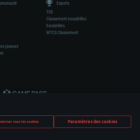
munauté
Esports
TSS
Classement escadrilles
Escadrilles
WTCS Classement
les joueurs
nt
Paramètres des cookies
toriser tous les cookies
ation de tout fabricant d’armes ou de véhicule.
ramètres relatifs aux cookies
Support client