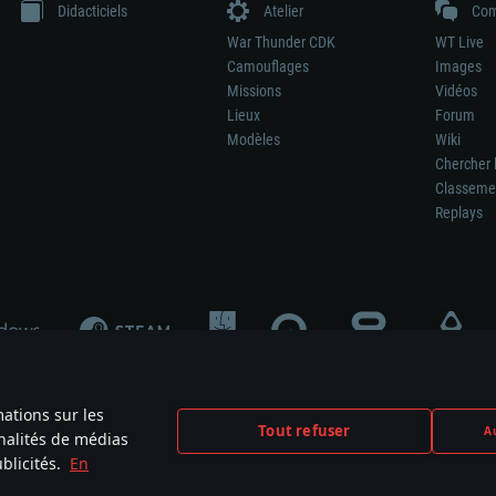
Didacticiels
Atelier
Com
War Thunder CDK
WT Live
Camouflages
Images
Missions
Vidéos
Lieux
Forum
Modèles
Wiki
Chercher 
Classeme
Replays
mations sur les
Tout refuser
Au
nnalités de médias
signifie pas la participation au développement du jeu, le sponsoring ou à l’approb
blicités.
En
mes are the property of their respective owners.
Politique de confidentialité
Pa