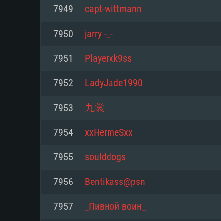
Pour PC
7949
capt-wittmann
Minimum
Minimum
Minimum
7950
jarry -_-
7951
Playerxk9ss
OS: Windows 10 (64 bit)
OS: Mac OS Big Sur 11.0 ou plus
OS: Les configurations Linux 64 b
7952
LadyJade1990
modernes
Processeur: Dual-Core 2.2 GHz
Processeur: Core i5, minimum 2
7953
九裳
processeurs Intel Xeon ne sont 
Processeur: Dual-Core 2.4 GHz
Mémoire: 4 GB
7954
xxHermeSxx
Mémoire: 6 GB
Mémoire: 4 GB
Carte graphique supportant Dir
7955
soulddogs
Radeon 77XX / NVIDIA GeForce 
Carte graphique: Intel Iris Pro 5
Carte graphique: NVIDIA 660 ave
résolution minimale supportée pa
analogue AMD/Nvidia. La résolu
drivers (moins de 6 mois) / de
7956
Bentikass@psn
720p
supportée par le jeu est de 720p
(La résolution minimale supporté
7957
_Пивной воин_
de 720p)