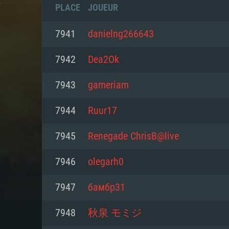
PLACE
JOUEUR
7941
danielng266643
7942
Dea2Ok
7943
gameriam
7944
Ruur17
7945
Renegade ChrisB@live
7946
olegarh0
CONFIGU
7947
бамбр31
7948
秋泉 モミジ