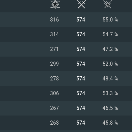
316
574
55.0 %
314
574
54.7 %
271
574
47.2 %
299
574
52.0 %
278
574
48.4 %
306
574
53.3 %
RATION SYSTÈME
267
574
46.5 %
263
574
45.8 %