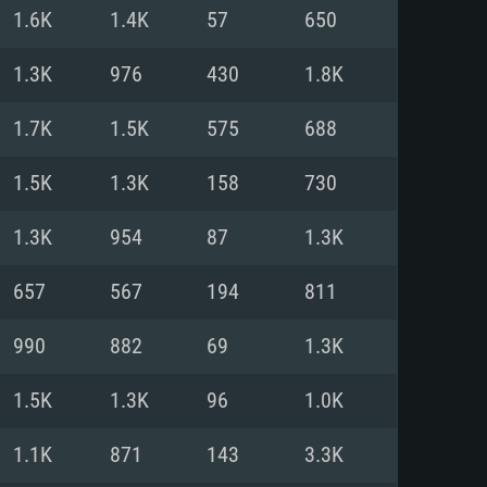
Pour Linux
1.6K
1.4K
57
650
e
e
e
1.3K
976
430
1.8K
1.7K
1.5K
575
688
 (64 bit)
r 11.0 ou plus récent
64bit
1.5K
1.3K
158
730
Core i5 ou Ryzen5 3600 et plus
i7 (Les processeurs Intel Xeon
Core i7
1.3K
954
87
1.3K
rtés)
 plus
657
567
194
811
upportant DirectX 11 ou plus et
NVIDIA 1060 avec les derniers
990
882
69
1.3K
eForce 1060 et plus, Radeon RX
Radeon Vega II ou plus avec
e 6 mois) / de même pour AMD
vec les derniers drivers de
1.5K
1.3K
96
1.0K
t supportant Vulkan
xion Internet à haut débit
xion Internet à haut débit
1.1K
871
143
3.3K