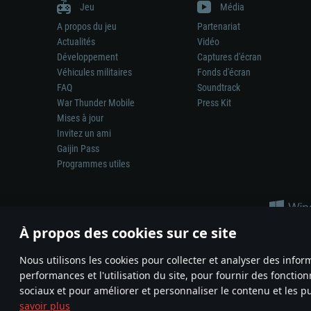
Jeu
Média
A propos du jeu
Partenariat
Actualités
Vidéo
Développement
Captures d'écran
Véhicules militaires
Fonds d'écran
FAQ
Soundtrack
War Thunder Mobile
Press Kit
Mises à jour
Invitez un ami
Gaijin Pass
Programmes utiles
À propos des cookies sur ce site
Nous utilisons les cookies pour collecter et analyser des infor
performances et l'utilisation du site, pour fournir des fonctio
La représentation d’une arme ou d’un véhicule réel dans ce jeu ne 
sociaux et pour améliorer et personnaliser le contenu et les pu
© 2011—2026 Gaijin Games Kft. All trademarks, logos and brand na
savoir plus
Termes et conditions
Conditions du service