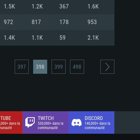
xion Internet à haut débit
o (client complet)
o (client complet)
1.5K
1.2K
367
1.6K
o (client complet)
972
817
178
953
1.4K
1.1K
59
2.1K
397
398
399
498
TUBE
TWITCH
DISCORD
,000+ dans la
530,000+ dans la
140,000+ dans la
unauté
communauté
communauté