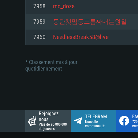
Connection: Connexion Internet 
Connection: Connexion Internet 
7958
mc_doza
Connection: Connexion Internet 
Disque dur: 23.1 Go (client mini
Disque dur: 62,2 Go (client mini
7959
동탄캣맘등드름짜내는원철
Disque dur: 62,2 Go (client mini
7960
NeedlessBreak58@live
* Classement mis à jour
quotidiennement
Rejoignez-
TELEGRAM
FA
nous
Nouvelle
720
Plus de 95,000,000
communauté
co
de joueurs