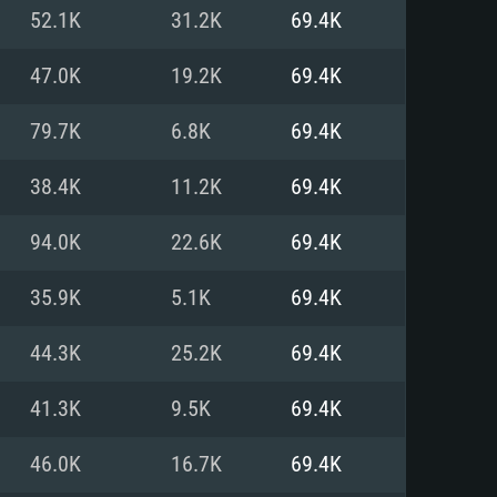
Pour Linux
52.1K
31.2K
69.4K
e
e
e
47.0K
19.2K
69.4K
79.7K
6.8K
69.4K
 (64 bit)
r 11.0 ou plus récent
64bit
38.4K
11.2K
69.4K
Core i5 ou Ryzen5 3600 et plus
i7 (Les processeurs Intel Xeon
Core i7
94.0K
22.6K
69.4K
rtés)
 plus
35.9K
5.1K
69.4K
upportant DirectX 11 ou plus et
NVIDIA 1060 avec les derniers
44.3K
25.2K
69.4K
eForce 1060 et plus, Radeon RX
Radeon Vega II ou plus avec
e 6 mois) / de même pour AMD
vec les derniers drivers de
41.3K
9.5K
69.4K
t supportant Vulkan
xion Internet à haut débit
xion Internet à haut débit
46.0K
16.7K
69.4K