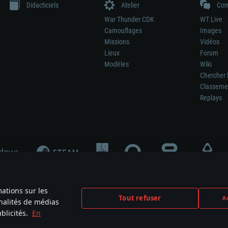
Didacticiels
Atelier
Com
War Thunder CDK
WT Live
Camouflages
Images
Missions
Vidéos
Lieux
Forum
Modèles
Wiki
Chercher 
Classeme
Replays
mations sur les
Tout refuser
Au
nnalités de médias
signifie pas la participation au développement du jeu, le sponsoring ou à l’approb
blicités.
En
mes are the property of their respective owners.
Politique de confidentialité
Pa