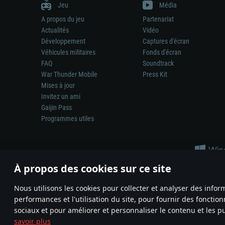
Jeu
Média
A propos du jeu
Partenariat
Actualités
Vidéo
Développement
Captures d'écran
Véhicules militaires
Fonds d'écran
FAQ
Soundtrack
War Thunder Mobile
Press Kit
Mises à jour
Invitez un ami
Gaijin Pass
Programmes utiles
À propos des cookies sur ce site
Nous utilisons les cookies pour collecter et analyser des infor
performances et l'utilisation du site, pour fournir des fonctio
La représentation d’une arme ou d’un véhicule réel dans ce jeu ne 
sociaux et pour améliorer et personnaliser le contenu et les pu
© 2011—2026 Gaijin Games Kft. All trademarks, logos and brand na
savoir plus
Termes et conditions
Conditions du service