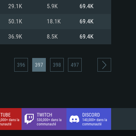
xion Internet à haut débit
o (client complet)
o (client complet)
29.1K
5.9K
69.4K
o (client complet)
50.1K
18.1K
69.4K
36.9K
8.5K
69.4K
396
397
398
497
TUBE
TWITCH
DISCORD
,000+ dans la
530,000+ dans la
140,000+ dans la
unauté
communauté
communauté