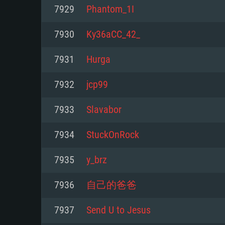
Pour PC
7929
Phantom_1I
Minimum
Minimum
Minimum
7930
Ky36aCC_42_
7931
Hurga
OS: Windows 10 (64 bit)
OS: Mac OS Big Sur 11.0 ou plus
OS: Les configurations Linux 64 b
7932
jcp99
modernes
Processeur: Dual-Core 2.2 GHz
Processeur: Core i5, minimum 2
7933
Slavabor
processeurs Intel Xeon ne sont 
Processeur: Dual-Core 2.4 GHz
Mémoire: 4 GB
7934
StuckOnRock
Mémoire: 6 GB
Mémoire: 4 GB
Carte graphique supportant Dir
7935
y_brz
Radeon 77XX / NVIDIA GeForce 
Carte graphique: Intel Iris Pro 5
Carte graphique: NVIDIA 660 ave
résolution minimale supportée pa
analogue AMD/Nvidia. La résolu
drivers (moins de 6 mois) / de
7936
自己的爸爸
720p
supportée par le jeu est de 720p
(La résolution minimale supporté
7937
Send U to Jesus
de 720p)