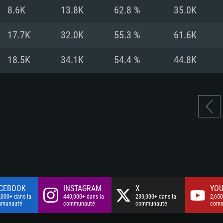
à haut débit
à haut débit
Connection: Conne
Disque dur: 75.9 G
Disque dur: 62,2 G
8.6K
13.8K
62.8 %
35.0K
à haut débit
mal)
mal)
Disque dur: 60,2 G
17.7K
32.0K
55.3 %
61.6K
mal)
18.5K
34.1K
54.4 %
44.8K
CEBOOK
INSTAGRAM
X
YOU
,000+ dans la
440,000+ dans la
230,000+ dans la
2,650
mmunauté
communauté
communauté
comm