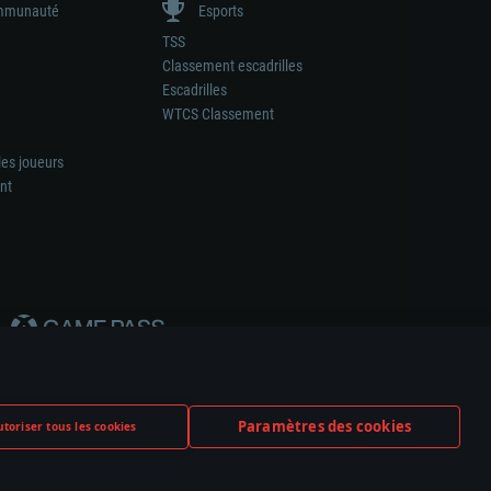
munauté
Esports
TSS
Classement escadrilles
Escadrilles
WTCS Classement
les joueurs
nt
Paramètres des cookies
toriser tous les cookies
ation de tout fabricant d’armes ou de véhicule.
ramètres relatifs aux cookies
Support client