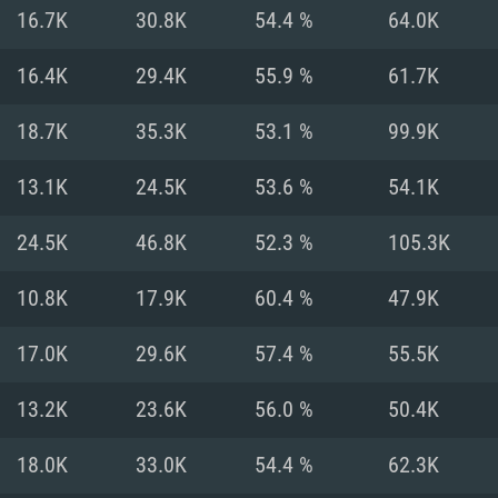
Pour MAC
16.7K
30.8K
54.4 %
64.0K
Recommandé
Recommandé
Recommandé
16.4K
29.4K
55.9 %
61.7K
18.7K
35.3K
53.1 %
99.9K
 récent
its les plus
OS: Windows 10/11
OS: Mac OS Big Su
OS: Ubuntu 20.04 
13.1K
24.5K
53.6 %
54.1K
.2GHz (Les
Processeur: Intel 
Processeur: Core 
Processeur: Intel 
24.5K
46.8K
52.3 %
105.3K
pas supportés)
ne sont pas suppo
Mémoire: 16 GB et
Mémoire: 8 GB
10.8K
17.9K
60.4 %
47.9K
Mémoire: 8 GB
ectX 11: AMD
Carte graphique s
Carte graphique: 
17.0K
29.6K
57.4 %
55.5K
GTX 660. La
200 (Mac), ou
c les derniers
drivers: Nvidia G
Carte graphique: 
drivers (moins d
r le jeu est de
tion minimale
 même pour AMD
570 et plus.
support de Metal
(Radeon RX 570) a
13.2K
23.6K
56.0 %
50.4K
.
e par le jeu est
moins de 6 mois e
Connection: Conne
Connection: Conne
18.0K
33.0K
54.4 %
62.3K