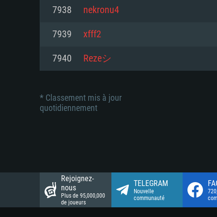
Connection: Connexion Internet 
Connection: Connexion Internet 
7938
nekronu4
Connection: Connexion Internet 
Disque dur: 23.1 Go (client mini
Disque dur: 62,2 Go (client mini
7939
xfff2
Disque dur: 62,2 Go (client mini
7940
Rezeシ
* Classement mis à jour
quotidiennement
Rejoignez-
TELEGRAM
FA
nous
Nouvelle
720
Plus de 95,000,000
communauté
co
de joueurs