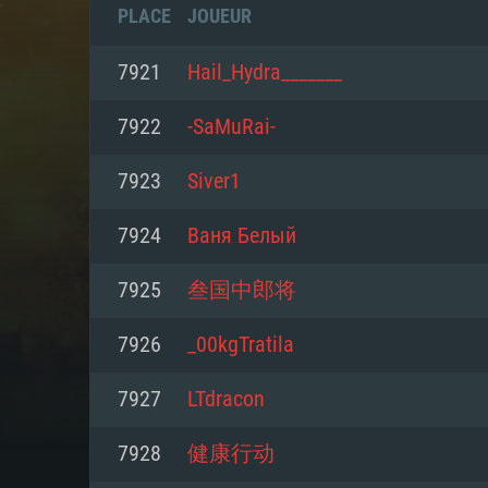
PLACE
JOUEUR
7921
Hail_Hydra_______
7922
-SaMuRai-
7923
Siver1
7924
Ваня Белый
7925
叁国中郎将
7926
_00kgTratila
CONFIGU
7927
LTdracon
7928
健康行动