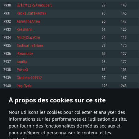
pas supportés)
7930
安和すばるAwaSubaru
77
148
Mémoire: 4 GB
Mémoire: 4 GB
Mémoire: 6 GB
7931
Киска_Сатанистки
90
145
Carte graphique supportant DirectX 11: AMD Radeon 77XX / NVIDIA
Carte graphique: NVIDIA 660 avec les derniers drivers (moins de 6 mois) /
GeForce GTX 660. La résolution minimale supportée par le jeu est de 720p
Carte graphique: Intel Iris Pro 5200 (Mac), ou analogue AMD/Nvidia. La
de même pour AMD (La résolution minimale supportée par le jeu est de
7932
AaronTheArrow
85
147
résolution minimale supportée par le jeu est de 720p.
720p)
Connection: Connexion Internet à haut débit
7933
Keksmann_
61
125
Connection: Connexion Internet à haut débit
Connection: Connexion Internet à haut débit
Disque dur: 23.1 Go (client minimal)
7934
MildlyCrazyOne
54
116
Disque dur: 62,2 Go (client minimal)
Disque dur: 62,2 Go (client minimal)
7935
Tactical_ra1nbow
79
175
Recommandée
Recommandée
Recommandée
7936
ISwannabe
59
127
OS: Windows 10/11 (64 bit)
OS: Mac OS Big Sur 11.0 ou plus récent
OS: Ubuntu 20.04 64bit
7937
sam0ja
98
172
Processeur: Intel Core i5 ou Ryzen5 3600 et plus
7938
Privoz3
53
103
Processeur: Core i7 (Les processeurs Intel Xeon ne sont pas supportés)
Processeur: Intel Core i7
Mémoire: 16 GB et plus
7939
Gladiator199912
97
167
Mémoire: 8 GB
Mémoire: 8 GB
Carte graphique supportant DirectX 11 ou plus et drivers: Nvidia GeForce
7940
Ігор Пузік
128
248
1060 et plus, Radeon RX 570 et plus.
Carte graphique: Radeon Vega II ou plus avec support de Metal
Carte graphique: NVIDIA 1060 avec les derniers drivers (moins de 6 mois) /
de même pour AMD (Radeon RX 570) avec les derniers drivers de moins de
Connection: Connexion Internet à haut débit
Connection: Connexion Internet à haut débit
6 mois et supportant Vulkan
À propos des cookies sur ce site
396
397
398
497
Disque dur: 75.9 Go (client complet)
Disque dur: 62,2 Go (client complet)
Connection: Connexion Internet à haut débit
Nous utilisons les cookies pour collecter et analyser des
Disque dur: 60,2 Go (client complet)
* Classement mis à jour quotidiennement
informations sur les performances et l'utilisation du site,
pour fournir des fonctionnalités de médias sociaux et
pour améliorer et personnaliser le contenu et les