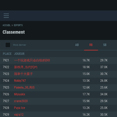
ACCUEIL
ESPORTS
Classement
AB
RB
SB
Mois dernier
PLACE
JOUEUR
7921
一个玩游戏只会白给的DIO
16.7K
29.7K
7922
新秩序_当代托约
18.9K
37.0K
CONFIGURATION SYSTÈME REQUISE
7923
我举个大栗子
15.0K
30.7K
7924
Rokky747
13.5K
26.8K
Pour PC
Pour MAC
7925
Равиль_30_RUS
12.6K
25.6K
Pour Linux
7926
Miyuukix
17.7K
34.0K
Minimum
Minimum
Minimum
7927
crane2020
15.9K
29.5K
OS: Windows 10 (64 bit)
OS: Mac OS Big Sur 11.0 ou plus récent
OS: Les configurations Linux 64 bits les plus modernes
7928
Puya Ice
13.2K
25.0K
7929
vajra12
16.2K
30.5K
Processeur: Dual-Core 2.2 GHz
Processeur: Core i5, minimum 2.2GHz (Les processeurs Intel Xeon ne sont
Processeur: Dual-Core 2.4 GHz