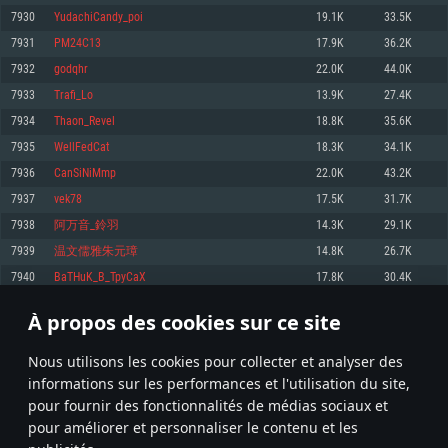
pas supportés)
7930
YudachiCandy_poi
19.1K
33.5K
Mémoire: 4 GB
Mémoire: 4 GB
Mémoire: 6 GB
7931
PM24C13
17.9K
36.2K
Carte graphique supportant DirectX 11: AMD Radeon 77XX / NVIDIA
Carte graphique: NVIDIA 660 avec les derniers drivers (moins de 6 mois) /
GeForce GTX 660. La résolution minimale supportée par le jeu est de 720p
Carte graphique: Intel Iris Pro 5200 (Mac), ou analogue AMD/Nvidia. La
de même pour AMD (La résolution minimale supportée par le jeu est de
7932
godqhr
22.0K
44.0K
résolution minimale supportée par le jeu est de 720p.
720p)
Connection: Connexion Internet à haut débit
7933
Trafi_Lo
13.9K
27.4K
Connection: Connexion Internet à haut débit
Connection: Connexion Internet à haut débit
Disque dur: 23.1 Go (client minimal)
7934
Thaon_Revel
18.8K
35.6K
Disque dur: 62,2 Go (client minimal)
Disque dur: 62,2 Go (client minimal)
7935
WellFedCat
18.3K
34.1K
Recommandée
Recommandée
Recommandée
7936
CanSiNiMmp
22.0K
43.2K
OS: Windows 10/11 (64 bit)
OS: Mac OS Big Sur 11.0 ou plus récent
OS: Ubuntu 20.04 64bit
7937
vek78
17.5K
31.7K
Processeur: Intel Core i5 ou Ryzen5 3600 et plus
7938
阿万音_鈴羽
14.3K
29.1K
Processeur: Core i7 (Les processeurs Intel Xeon ne sont pas supportés)
Processeur: Intel Core i7
Mémoire: 16 GB et plus
7939
温文儒雅朱元璋
14.8K
26.7K
Mémoire: 8 GB
Mémoire: 8 GB
Carte graphique supportant DirectX 11 ou plus et drivers: Nvidia GeForce
7940
BaTHuK_B_TpyCaX
17.8K
30.4K
1060 et plus, Radeon RX 570 et plus.
Carte graphique: Radeon Vega II ou plus avec support de Metal
Carte graphique: NVIDIA 1060 avec les derniers drivers (moins de 6 mois) /
de même pour AMD (Radeon RX 570) avec les derniers drivers de moins de
Connection: Connexion Internet à haut débit
Connection: Connexion Internet à haut débit
6 mois et supportant Vulkan
À propos des cookies sur ce site
396
397
398
497
Disque dur: 75.9 Go (client complet)
Disque dur: 62,2 Go (client complet)
Connection: Connexion Internet à haut débit
Nous utilisons les cookies pour collecter et analyser des
Disque dur: 60,2 Go (client complet)
* Classement mis à jour quotidiennement
informations sur les performances et l'utilisation du site,
pour fournir des fonctionnalités de médias sociaux et
pour améliorer et personnaliser le contenu et les