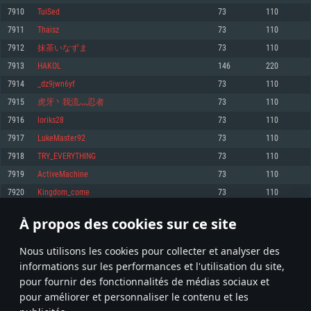
pas supportés)
7910
TuiSed
73
110
Mémoire: 4 GB
Mémoire: 4 GB
Mémoire: 6 GB
7911
Thaisz
73
110
Carte graphique supportant DirectX 11: AMD Radeon 77XX / NVIDIA
Carte graphique: NVIDIA 660 avec les derniers drivers (moins de 6 mois) /
GeForce GTX 660. La résolution minimale supportée par le jeu est de 720p
Carte graphique: Intel Iris Pro 5200 (Mac), ou analogue AMD/Nvidia. La
de même pour AMD (La résolution minimale supportée par le jeu est de
7912
抹茶いなずま
73
110
résolution minimale supportée par le jeu est de 720p.
720p)
Connection: Connexion Internet à haut débit
7913
HAKOL
146
220
Connection: Connexion Internet à haut débit
Connection: Connexion Internet à haut débit
Disque dur: 23.1 Go (client minimal)
7914
_dz9jwn6yf
73
110
Disque dur: 62,2 Go (client minimal)
Disque dur: 62,2 Go (client minimal)
7915
虎牙丶我流灬忍者
73
110
Recommandée
Recommandée
Recommandée
7916
loriks28
73
110
OS: Windows 10/11 (64 bit)
OS: Mac OS Big Sur 11.0 ou plus récent
OS: Ubuntu 20.04 64bit
7917
LukeMaster92
73
110
Processeur: Intel Core i5 ou Ryzen5 3600 et plus
7918
TRY_EVERYTHING
73
110
Processeur: Core i7 (Les processeurs Intel Xeon ne sont pas supportés)
Processeur: Intel Core i7
Mémoire: 16 GB et plus
7919
ActiveMachine
73
110
Mémoire: 8 GB
Mémoire: 8 GB
Carte graphique supportant DirectX 11 ou plus et drivers: Nvidia GeForce
7920
Kingdom_come
73
110
1060 et plus, Radeon RX 570 et plus.
Carte graphique: Radeon Vega II ou plus avec support de Metal
Carte graphique: NVIDIA 1060 avec les derniers drivers (moins de 6 mois) /
de même pour AMD (Radeon RX 570) avec les derniers drivers de moins de
Connection: Connexion Internet à haut débit
Connection: Connexion Internet à haut débit
6 mois et supportant Vulkan
À propos des cookies sur ce site
395
396
397
496
Disque dur: 75.9 Go (client complet)
Disque dur: 62,2 Go (client complet)
Connection: Connexion Internet à haut débit
Nous utilisons les cookies pour collecter et analyser des
Disque dur: 60,2 Go (client complet)
* Classement mis à jour quotidiennement
informations sur les performances et l'utilisation du site,
pour fournir des fonctionnalités de médias sociaux et
pour améliorer et personnaliser le contenu et les