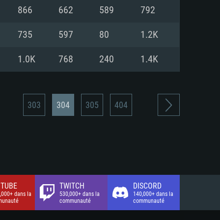
xion Internet à haut débit
o (client complet)
o (client complet)
866
662
589
792
o (client complet)
735
597
80
1.2K
1.0K
768
240
1.4K
303
304
305
404
TUBE
TWITCH
DISCORD
,000+ dans la
530,000+ dans la
140,000+ dans la
unauté
communauté
communauté