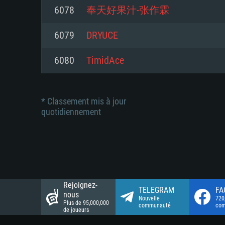
Connection: Connexion Internet 
Connection: Connexion Internet 
6078
奉天好果汁-张作霖
Connection: Connexion Internet 
Disque dur: 23.1 Go (client mini
Disque dur: 62,2 Go (client mini
6079
DRYUCE
Disque dur: 62,2 Go (client mini
6080
TimidAce
* Classement mis à jour
quotidiennement
Rejoignez-
TELEGRAM
FA
nous
Nouvelle
720
Plus de 95,000,000
communauté
co
de joueurs