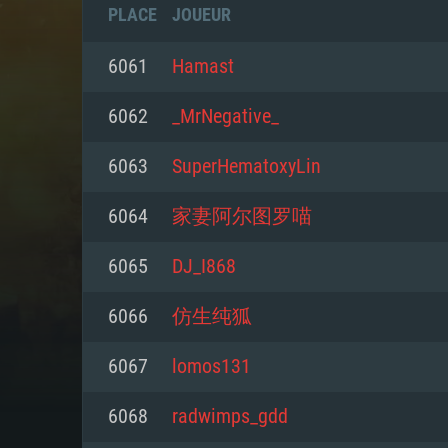
PLACE
JOUEUR
6061
Hamast
6062
_MrNegative_
6063
SuperHematoxyLin
6064
家妻阿尔图罗喵
6065
DJ_I868
6066
仿生纯狐
CONFIGU
6067
lomos131
6068
radwimps_gdd