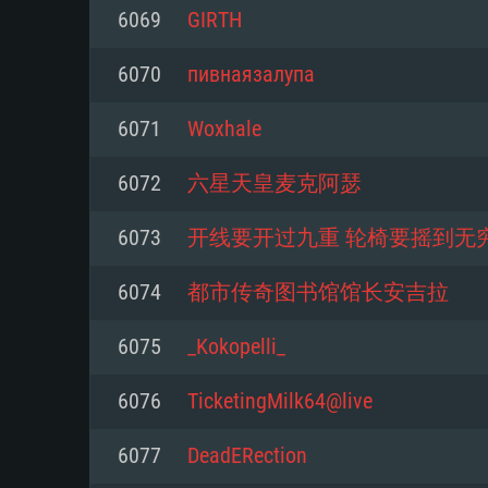
Pour PC
6069
ㅤGㅤIㅤRㅤTㅤHㅤ
Minimum
Minimum
Minimum
6070
пивнаязалупа
6071
Woxhale
OS: Windows 10 (64 bit)
OS: Mac OS Big Sur 11.0 ou plus
OS: Les configurations Linux 64 b
6072
六星天皇麦克阿瑟
modernes
Processeur: Dual-Core 2.2 GHz
Processeur: Core i5, minimum 2
6073
开线要开过九重 轮椅要摇到无
processeurs Intel Xeon ne sont 
Processeur: Dual-Core 2.4 GHz
Mémoire: 4 GB
6074
都市传奇图书馆馆长安吉拉
Mémoire: 6 GB
Mémoire: 4 GB
Carte graphique supportant Dir
6075
_Kokopelli_
Radeon 77XX / NVIDIA GeForce 
Carte graphique: Intel Iris Pro 5
Carte graphique: NVIDIA 660 ave
résolution minimale supportée pa
analogue AMD/Nvidia. La résolu
drivers (moins de 6 mois) / de
6076
TicketingMilk64@live
720p
supportée par le jeu est de 720p
(La résolution minimale supporté
6077
DeadERection
de 720p)