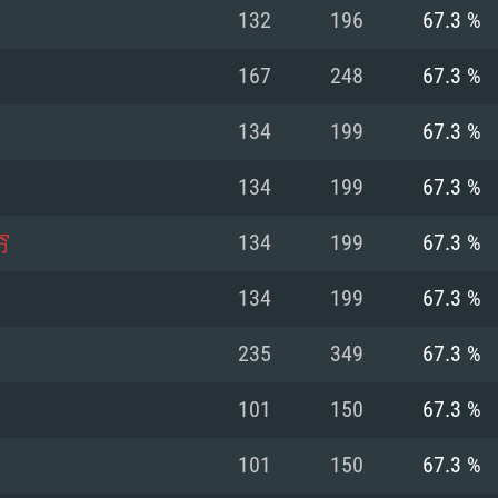
Pour MAC
132
196
67.3 %
Recommandé
Recommandé
Recommandé
167
248
67.3 %
134
199
67.3 %
 récent
its les plus
OS: Windows 10/11
OS: Mac OS Big Su
OS: Ubuntu 20.04 
134
199
67.3 %
.2GHz (Les
Processeur: Intel 
Processeur: Core 
Processeur: Intel 
穷
134
199
67.3 %
pas supportés)
ne sont pas suppo
Mémoire: 16 GB et
Mémoire: 8 GB
134
199
67.3 %
Mémoire: 8 GB
ectX 11: AMD
Carte graphique s
Carte graphique: 
235
349
67.3 %
GTX 660. La
200 (Mac), ou
c les derniers
drivers: Nvidia G
Carte graphique: 
drivers (moins d
r le jeu est de
tion minimale
 même pour AMD
570 et plus.
support de Metal
(Radeon RX 570) a
101
150
67.3 %
.
e par le jeu est
moins de 6 mois e
Connection: Conne
Connection: Conne
101
150
67.3 %