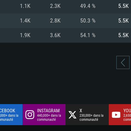
à haut débit
à haut débit
Connection: Conne
Disque dur: 75.9 G
Disque dur: 62,2 G
1.1K
2.3K
49.4 %
5.5K
à haut débit
mal)
mal)
Disque dur: 60,2 G
1.4K
2.8K
50.3 %
5.5K
mal)
1.9K
3.6K
54.1 %
5.5K
CEBOOK
INSTAGRAM
X
YOU
,000+ dans la
440,000+ dans la
230,000+ dans la
2,650
mmunauté
communauté
communauté
comm