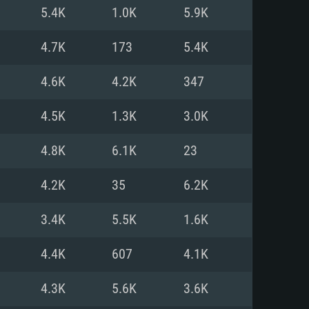
Pour Linux
5.4K
1.0K
5.9K
e
e
e
4.7K
173
5.4K
4.6K
4.2K
347
 (64 bit)
r 11.0 ou plus récent
64bit
4.5K
1.3K
3.0K
Core i5 ou Ryzen5 3600 et plus
i7 (Les processeurs Intel Xeon
Core i7
4.8K
6.1K
23
rtés)
 plus
4.2K
35
6.2K
upportant DirectX 11 ou plus et
NVIDIA 1060 avec les derniers
3.4K
5.5K
1.6K
eForce 1060 et plus, Radeon RX
Radeon Vega II ou plus avec
e 6 mois) / de même pour AMD
vec les derniers drivers de
4.4K
607
4.1K
t supportant Vulkan
xion Internet à haut débit
xion Internet à haut débit
4.3K
5.6K
3.6K