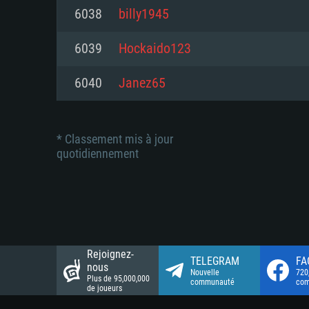
Connection: Connexion Internet 
Connection: Connexion Internet 
6038
billy1945
Connection: Connexion Internet 
Disque dur: 23.1 Go (client mini
Disque dur: 62,2 Go (client mini
6039
Hockaido123
Disque dur: 62,2 Go (client mini
6040
Janez65
* Classement mis à jour
quotidiennement
Rejoignez-
TELEGRAM
FA
nous
Nouvelle
720
Plus de 95,000,000
communauté
co
de joueurs