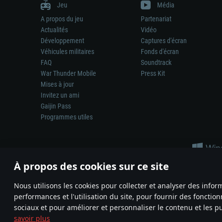
Jeu
Média
A propos du jeu
Partenariat
Actualités
Vidéo
Développement
Captures d'écran
Véhicules militaires
Fonds d'écran
FAQ
Soundtrack
War Thunder Mobile
Press Kit
Mises à jour
Invitez un ami
Gaijin Pass
Programmes utiles
À propos des cookies sur ce site
Nous utilisons les cookies pour collecter et analyser des infor
performances et l'utilisation du site, pour fournir des fonctio
La représentation d’une arme ou d’un véhicule réel dans ce jeu ne 
sociaux et pour améliorer et personnaliser le contenu et les pu
© 2011—2026 Gaijin Games Kft. All trademarks, logos and brand na
savoir plus
Termes et conditions
Conditions du service