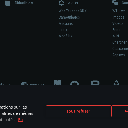
Didacticiels
Atelier
Com
War Thunder CDK
WT Live
Camouflages
Images
Missions
Vidéos
Lieux
Forum
Modèles
Wiki
Chercher 
Classeme
Replays
mations sur les
Tout refuser
Au
nnalités de médias
signifie pas la participation au développement du jeu, le sponsoring ou à l’approb
blicités.
En
mes are the property of their respective owners.
Politique de confidentialité
Pa