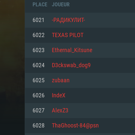
PLACE
JOUEUR
6021
-РАДИКУЛИТ-
6022
TEXAS PILOT
6023
Ethernal_Kitsune
6024
D3ckswab_dog9
6025
zubaan
6026
IndeX
CONFIGU
6027
AlexZ3
6028
ThaGhoost-84@psn