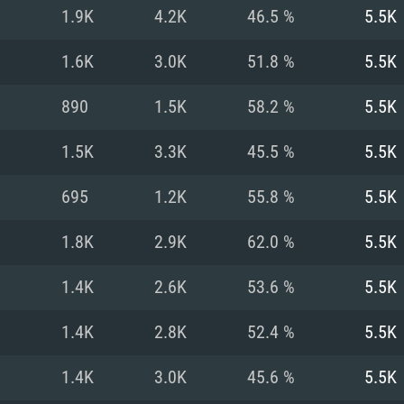
Pour MAC
1.9K
4.2K
46.5 %
5.5K
Recommandé
Recommandé
Recommandé
1.6K
3.0K
51.8 %
5.5K
890
1.5K
58.2 %
5.5K
 récent
its les plus
OS: Windows 10/11
OS: Mac OS Big Su
OS: Ubuntu 20.04 
1.5K
3.3K
45.5 %
5.5K
.2GHz (Les
Processeur: Intel 
Processeur: Core 
Processeur: Intel 
695
1.2K
55.8 %
5.5K
pas supportés)
ne sont pas suppo
Mémoire: 16 GB et
Mémoire: 8 GB
1.8K
2.9K
62.0 %
5.5K
Mémoire: 8 GB
ectX 11: AMD
Carte graphique s
Carte graphique: 
1.4K
2.6K
53.6 %
5.5K
GTX 660. La
200 (Mac), ou
c les derniers
drivers: Nvidia G
Carte graphique: 
drivers (moins d
r le jeu est de
tion minimale
 même pour AMD
570 et plus.
support de Metal
(Radeon RX 570) a
1.4K
2.8K
52.4 %
5.5K
.
e par le jeu est
moins de 6 mois e
Connection: Conne
Connection: Conne
1.4K
3.0K
45.6 %
5.5K