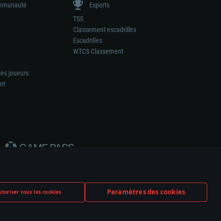
munauté
Esports
TSS
Classement escadrilles
Escadrilles
WTCS Classement
les joueurs
nt
Paramètres des cookies
toriser tous les cookies
ation de tout fabricant d’armes ou de véhicule.
ramètres relatifs aux cookies
Support client