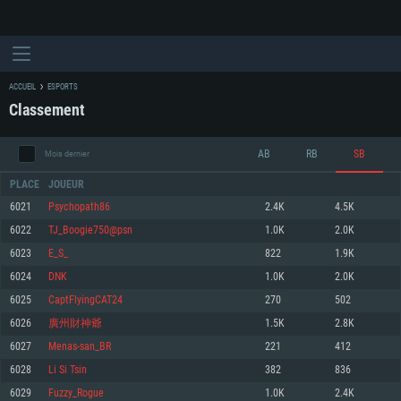
ACCUEIL
ESPORTS
Classement
AB
RB
SB
Mois dernier
PLACE
JOUEUR
6021
Psychopath86
2.4K
4.5K
6022
TJ_Boogie750@psn
1.0K
2.0K
CONFIGURATION SYSTÈME REQUISE
6023
E_S_
822
1.9K
6024
DNK
1.0K
2.0K
Pour PC
Pour MAC
6025
CaptFlyingCAT24
270
502
Pour Linux
6026
廣州財神爺
1.5K
2.8K
Minimum
Minimum
Minimum
6027
Menas-san_BR
221
412
OS: Windows 10 (64 bit)
OS: Mac OS Big Sur 11.0 ou plus récent
OS: Les configurations Linux 64 bits les plus modernes
6028
Li Si Tsin
382
836
6029
Fuzzy_Rogue
1.0K
2.4K
Processeur: Dual-Core 2.2 GHz
Processeur: Core i5, minimum 2.2GHz (Les processeurs Intel Xeon ne sont
Processeur: Dual-Core 2.4 GHz