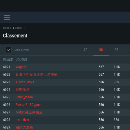
ACCUEIL
ESPORTS
Classement
AB
RB
SB
Mois dernier
PLACE
JOUEUR
6021
Wagebi
567
1.0K
6022
她拿了个黄瓜说自己是扶她
567
1.1K
CONFIGURATION SYSTÈME REQUISE
6023
XiaoYei 9921
566
935
6024
剑鞘兔牙
566
1.0K
Pour PC
Pour MAC
6025
Robin_meow
566
1.1K
Pour Linux
6026
Fawaz-F-15C@psn
566
1.1K
Minimum
Minimum
Minimum
6027
tk我的死全家白皮
566
1.1K
OS: Windows 10 (64 bit)
OS: Mac OS Big Sur 11.0 ou plus récent
OS: Les configurations Linux 64 bits les plus modernes
6028
eversilver
566
856
6029
白给の巅峰
566
1.3K
Processeur: Dual-Core 2.2 GHz
Processeur: Core i5, minimum 2.2GHz (Les processeurs Intel Xeon ne sont
Processeur: Dual-Core 2.4 GHz