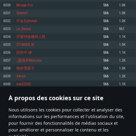
pas supportés)
6030
Mirage Fox
566
1.0K
Mémoire: 4 GB
Mémoire: 4 GB
Mémoire: 6 GB
6031
Smend1
566
1.0K
Carte graphique supportant DirectX 11: AMD Radeon 77XX / NVIDIA
Carte graphique: NVIDIA 660 avec les derniers drivers (moins de 6 mois) /
GeForce GTX 660. La résolution minimale supportée par le jeu est de 720p
Carte graphique: Intel Iris Pro 5200 (Mac), ou analogue AMD/Nvidia. La
de même pour AMD (La résolution minimale supportée par le jeu est de
6032
不会玩的man
566
1.0K
résolution minimale supportée par le jeu est de 720p.
720p)
Connection: Connexion Internet à haut débit
6033
Le_Beans
566
961
Connection: Connexion Internet à haut débit
Connection: Connexion Internet à haut débit
Disque dur: 23.1 Go (client minimal)
6034
开着59改碾碎人民
566
1.1K
Disque dur: 62,2 Go (client minimal)
Disque dur: 62,2 Go (client minimal)
6035
ST1NGER_W
566
1.0K
Recommandée
Recommandée
Recommandée
6036
田井中 律
566
1.1K
OS: Windows 10/11 (64 bit)
OS: Mac OS Big Sur 11.0 ou plus récent
OS: Ubuntu 20.04 64bit
6037
_靈清禾Miss you
566
1.2K
Processeur: Intel Core i5 ou Ryzen5 3600 et plus
6038
桜井雪惠子
566
1.0K
Processeur: Core i7 (Les processeurs Intel Xeon ne sont pas supportés)
Processeur: Intel Core i7
Mémoire: 16 GB et plus
6039
Xwoul
566
1.2K
Mémoire: 8 GB
Mémoire: 8 GB
Carte graphique supportant DirectX 11 ou plus et drivers: Nvidia GeForce
6040
exe53243
566
1.1K
1060 et plus, Radeon RX 570 et plus.
Carte graphique: Radeon Vega II ou plus avec support de Metal
Carte graphique: NVIDIA 1060 avec les derniers drivers (moins de 6 mois) /
de même pour AMD (Radeon RX 570) avec les derniers drivers de moins de
Connection: Connexion Internet à haut débit
Connection: Connexion Internet à haut débit
6 mois et supportant Vulkan
À propos des cookies sur ce site
301
302
303
402
Disque dur: 75.9 Go (client complet)
Disque dur: 62,2 Go (client complet)
Connection: Connexion Internet à haut débit
Nous utilisons les cookies pour collecter et analyser des
Disque dur: 60,2 Go (client complet)
* Classement mis à jour quotidiennement
informations sur les performances et l'utilisation du site,
pour fournir des fonctionnalités de médias sociaux et
pour améliorer et personnaliser le contenu et les