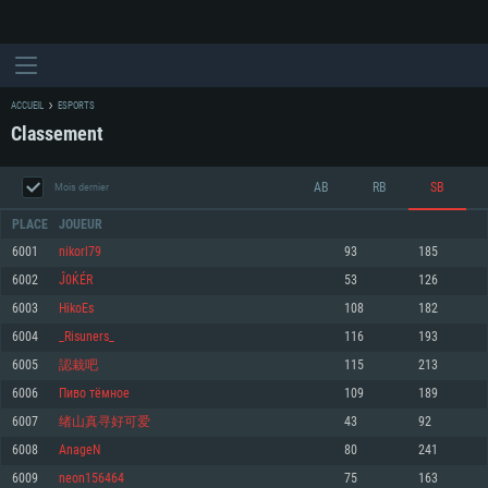
ACCUEIL
ESPORTS
Classement
AB
RB
SB
Mois dernier
PLACE
JOUEUR
6001
nikorl79
93
185
6002
Ĵ0ЌÉR
53
126
CONFIGURATION SYSTÈME REQUISE
6003
HikoEs
108
182
6004
_Risuners_
116
193
Pour PC
Pour MAC
6005
認栽吧
115
213
Pour Linux
6006
Пиво тёмное
109
189
Minimum
Minimum
Minimum
6007
绪山真寻好可爱
43
92
OS: Windows 10 (64 bit)
OS: Mac OS Big Sur 11.0 ou plus récent
OS: Les configurations Linux 64 bits les plus modernes
6008
AnageN
80
241
6009
neon156464
75
163
Processeur: Dual-Core 2.2 GHz
Processeur: Core i5, minimum 2.2GHz (Les processeurs Intel Xeon ne sont
Processeur: Dual-Core 2.4 GHz