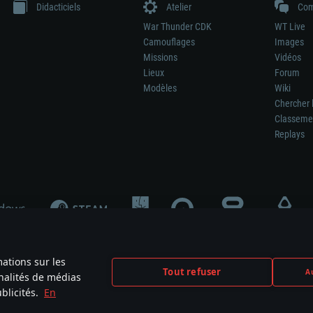
Didacticiels
Atelier
Com
War Thunder CDK
WT Live
Camouflages
Images
Missions
Vidéos
Lieux
Forum
Modèles
Wiki
Chercher 
Classeme
Replays
mations sur les
Tout refuser
Au
nnalités de médias
signifie pas la participation au développement du jeu, le sponsoring ou à l’approb
blicités.
En
mes are the property of their respective owners.
Politique de confidentialité
Pa