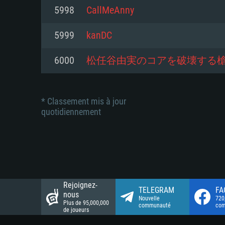
Connection: Connexion Internet 
Connection: Connexion Internet 
5998
CallMeAnny
Connection: Connexion Internet 
Disque dur: 23.1 Go (client mini
Disque dur: 62,2 Go (client mini
5999
kanDC
Disque dur: 62,2 Go (client mini
6000
松任谷由実のコアを破壊する
* Classement mis à jour
quotidiennement
Rejoignez-
TELEGRAM
FA
nous
Nouvelle
720
Plus de 95,000,000
communauté
co
de joueurs