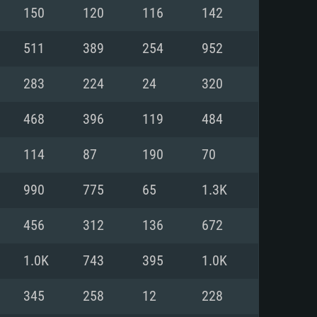
Pour Linux
150
120
116
142
e
e
e
511
389
254
952
283
224
24
320
 (64 bit)
r 11.0 ou plus récent
64bit
468
396
119
484
Core i5 ou Ryzen5 3600 et plus
i7 (Les processeurs Intel Xeon
Core i7
114
87
190
70
rtés)
 plus
990
775
65
1.3K
upportant DirectX 11 ou plus et
NVIDIA 1060 avec les derniers
456
312
136
672
eForce 1060 et plus, Radeon RX
Radeon Vega II ou plus avec
e 6 mois) / de même pour AMD
vec les derniers drivers de
1.0K
743
395
1.0K
t supportant Vulkan
xion Internet à haut débit
xion Internet à haut débit
345
258
12
228