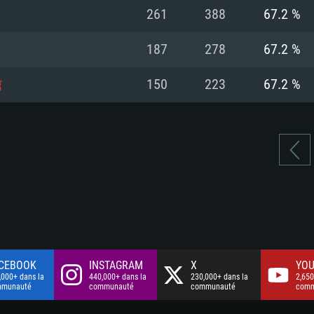
à haut débit
à haut débit
Connection: Conne
Disque dur: 75.9 G
Disque dur: 62,2 G
261
388
67.2 %
à haut débit
mal)
mal)
Disque dur: 60,2 G
187
278
67.2 %
mal)
槍
150
223
67.2 %
CEBOOK
INSTAGRAM
X
YOU
,000+ dans la
440,000+ dans la
230,000+ dans la
2,650
mmunauté
communauté
communauté
comm