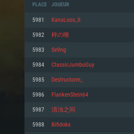
PLACE
JOUEUR
5981
KansLoos_II
5982
梓の唯
5983
Se9ng
5984
ClassicJumboGuy
5985
Destructorm_
5986
FlankenStein64
CONFIGU
5987
清浊之间
5988
Bifidoks