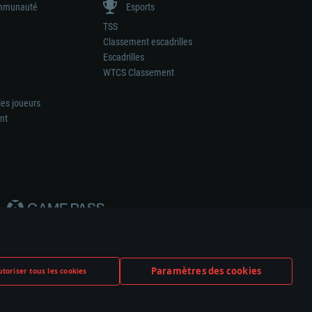
munauté
Esports
TSS
Classement escadrilles
Escadrilles
WTCS Classement
les joueurs
nt
Paramètres des cookies
toriser tous les cookies
ation de tout fabricant d’armes ou de véhicule.
ramètres relatifs aux cookies
Support client