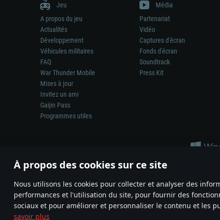
Jeu
Média
A propos du jeu
Partenariat
Actualités
Vidéo
Développement
Captures d'écran
Véhicules militaires
Fonds d'écran
FAQ
Soundtrack
War Thunder Mobile
Press Kit
Mises à jour
Invitez un ami
Gaijin Pass
Programmes utiles
À propos des cookies sur ce site
Nous utilisons les cookies pour collecter et analyser des infor
performances et l'utilisation du site, pour fournir des fonctio
La représentation d’une arme ou d’un véhicule réel dans ce jeu ne 
sociaux et pour améliorer et personnaliser le contenu et les pu
© 2011—2026 Gaijin Games Kft. All trademarks, logos and brand na
savoir plus
Termes et conditions
Conditions du service