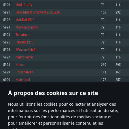
pas supportés)
5990
Matt_Crafty
79
116
Mémoire: 4 GB
Mémoire: 4 GB
Mémoire: 6 GB
5991
现任朝鲜劳动党总书记金正恩
158
232
Carte graphique supportant DirectX 11: AMD Radeon 77XX / NVIDIA
Carte graphique: NVIDIA 660 avec les derniers drivers (moins de 6 mois) /
GeForce GTX 660. La résolution minimale supportée par le jeu est de 720p
Carte graphique: Intel Iris Pro 5200 (Mac), ou analogue AMD/Nvidia. La
de même pour AMD (La résolution minimale supportée par le jeu est de
5992
MANDALIN12
79
116
résolution minimale supportée par le jeu est de 720p.
720p)
Connection: Connexion Internet à haut débit
5993
MaxVonShadow
79
116
Connection: Connexion Internet à haut débit
Connection: Connexion Internet à haut débit
Disque dur: 23.1 Go (client minimal)
5994
Tocadrop
79
116
Disque dur: 62,2 Go (client minimal)
Disque dur: 62,2 Go (client minimal)
5995
lok20021230
79
116
Recommandée
Recommandée
Recommandée
5996
4Franknstein9
79
116
OS: Windows 10/11 (64 bit)
OS: Mac OS Big Sur 11.0 ou plus récent
OS: Ubuntu 20.04 64bit
5997
harrychester
79
116
Processeur: Intel Core i5 ou Ryzen5 3600 et plus
5998
Kirkad
269
395
Processeur: Core i7 (Les processeurs Intel Xeon ne sont pas supportés)
Processeur: Intel Core i7
Mémoire: 16 GB et plus
5999
PorscheMan
111
163
Mémoire: 8 GB
Mémoire: 8 GB
Carte graphique supportant DirectX 11 ou plus et drivers: Nvidia GeForce
6000
Hodenbrot
175
257
1060 et plus, Radeon RX 570 et plus.
Carte graphique: Radeon Vega II ou plus avec support de Metal
Carte graphique: NVIDIA 1060 avec les derniers drivers (moins de 6 mois) /
de même pour AMD (Radeon RX 570) avec les derniers drivers de moins de
Connection: Connexion Internet à haut débit
Connection: Connexion Internet à haut débit
6 mois et supportant Vulkan
À propos des cookies sur ce site
299
300
301
400
Disque dur: 75.9 Go (client complet)
Disque dur: 62,2 Go (client complet)
Connection: Connexion Internet à haut débit
Nous utilisons les cookies pour collecter et analyser des
Disque dur: 60,2 Go (client complet)
* Classement mis à jour quotidiennement
informations sur les performances et l'utilisation du site,
pour fournir des fonctionnalités de médias sociaux et
pour améliorer et personnaliser le contenu et les