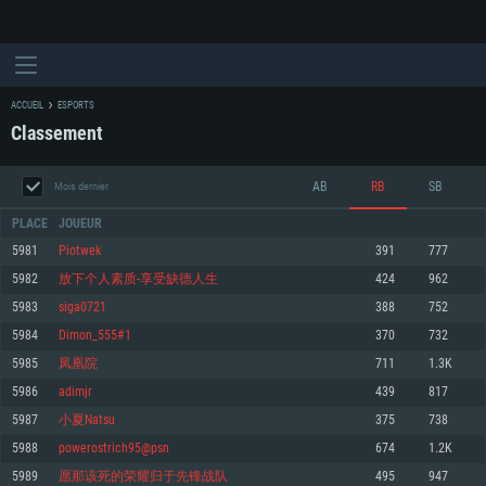
ACCUEIL
ESPORTS
Classement
AB
RB
SB
Mois dernier
PLACE
JOUEUR
5981
Piotwek
391
777
5982
放下个人素质-享受缺德人生
424
962
CONFIGURATION SYSTÈME REQUISE
5983
siga0721
388
752
5984
Dimon_555#1
370
732
Pour PC
Pour MAC
5985
凤凰院
711
1.3K
Pour Linux
5986
adimjr
439
817
Minimum
Minimum
Minimum
5987
小夏Natsu
375
738
OS: Windows 10 (64 bit)
OS: Mac OS Big Sur 11.0 ou plus récent
OS: Les configurations Linux 64 bits les plus modernes
5988
powerostrich95@psn
674
1.2K
5989
愿那该死的荣耀归于先锋战队
495
947
Processeur: Dual-Core 2.2 GHz
Processeur: Core i5, minimum 2.2GHz (Les processeurs Intel Xeon ne sont
Processeur: Dual-Core 2.4 GHz