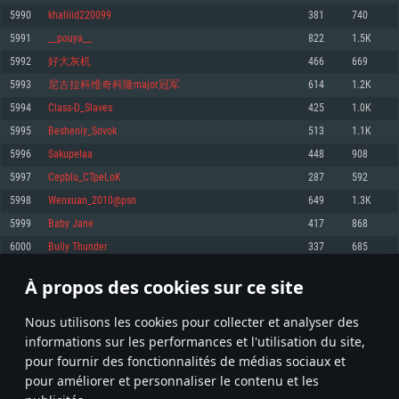
pas supportés)
5990
khaliiid220099
381
740
Mémoire: 4 GB
Mémoire: 4 GB
Mémoire: 6 GB
5991
__pouya__
822
1.5K
Carte graphique supportant DirectX 11: AMD Radeon 77XX / NVIDIA
Carte graphique: NVIDIA 660 avec les derniers drivers (moins de 6 mois) /
GeForce GTX 660. La résolution minimale supportée par le jeu est de 720p
Carte graphique: Intel Iris Pro 5200 (Mac), ou analogue AMD/Nvidia. La
de même pour AMD (La résolution minimale supportée par le jeu est de
5992
好大灰机
466
669
résolution minimale supportée par le jeu est de 720p.
720p)
Connection: Connexion Internet à haut débit
5993
尼古拉科维奇科隆major冠军
614
1.2K
Connection: Connexion Internet à haut débit
Connection: Connexion Internet à haut débit
Disque dur: 23.1 Go (client minimal)
5994
Class-D_Slaves
425
1.0K
Disque dur: 62,2 Go (client minimal)
Disque dur: 62,2 Go (client minimal)
5995
Besheniy_Sovok
513
1.1K
Recommandée
Recommandée
Recommandée
5996
Sakupelaa
448
908
OS: Windows 10/11 (64 bit)
OS: Mac OS Big Sur 11.0 ou plus récent
OS: Ubuntu 20.04 64bit
5997
Cepblu_CTpeLoK
287
592
Processeur: Intel Core i5 ou Ryzen5 3600 et plus
5998
Wenxuan_2010@psn
649
1.3K
Processeur: Core i7 (Les processeurs Intel Xeon ne sont pas supportés)
Processeur: Intel Core i7
Mémoire: 16 GB et plus
5999
Baby Jane
417
868
Mémoire: 8 GB
Mémoire: 8 GB
Carte graphique supportant DirectX 11 ou plus et drivers: Nvidia GeForce
6000
Bully Thunder
337
685
1060 et plus, Radeon RX 570 et plus.
Carte graphique: Radeon Vega II ou plus avec support de Metal
Carte graphique: NVIDIA 1060 avec les derniers drivers (moins de 6 mois) /
de même pour AMD (Radeon RX 570) avec les derniers drivers de moins de
Connection: Connexion Internet à haut débit
Connection: Connexion Internet à haut débit
6 mois et supportant Vulkan
À propos des cookies sur ce site
299
300
301
400
Disque dur: 75.9 Go (client complet)
Disque dur: 62,2 Go (client complet)
Connection: Connexion Internet à haut débit
Nous utilisons les cookies pour collecter et analyser des
Disque dur: 60,2 Go (client complet)
* Classement mis à jour quotidiennement
informations sur les performances et l'utilisation du site,
pour fournir des fonctionnalités de médias sociaux et
pour améliorer et personnaliser le contenu et les