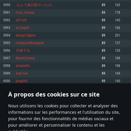
pas supportés)
5990
-なんで春日影やったの-
89
163
Mémoire: 4 GB
Mémoire: 4 GB
Mémoire: 6 GB
5991
Стас_Гатила
89
178
Carte graphique supportant DirectX 11: AMD Radeon 77XX / NVIDIA
Carte graphique: NVIDIA 660 avec les derniers drivers (moins de 6 mois) /
GeForce GTX 660. La résolution minimale supportée par le jeu est de 720p
Carte graphique: Intel Iris Pro 5200 (Mac), ou analogue AMD/Nvidia. La
de même pour AMD (La résolution minimale supportée par le jeu est de
5992
a911ott
89
145
résolution minimale supportée par le jeu est de 720p.
720p)
Connection: Connexion Internet à haut débit
5993
so fragile
89
166
Connection: Connexion Internet à haut débit
Connection: Connexion Internet à haut débit
Disque dur: 23.1 Go (client minimal)
5994
deaug13@psn
89
201
Disque dur: 62,2 Go (client minimal)
Disque dur: 62,2 Go (client minimal)
5995
creamsunRenegade
89
157
Recommandée
Recommandée
Recommandée
5996
天神下凡
89
155
OS: Windows 10/11 (64 bit)
OS: Mac OS Big Sur 11.0 ou plus récent
OS: Ubuntu 20.04 64bit
5997
RoyalCydonia
89
189
Processeur: Intel Core i5 ou Ryzen5 3600 et plus
5998
artametik
89
198
Processeur: Core i7 (Les processeurs Intel Xeon ne sont pas supportés)
Processeur: Intel Core i7
Mémoire: 16 GB et plus
5999
Алустон
89
169
Mémoire: 8 GB
Mémoire: 8 GB
Carte graphique supportant DirectX 11 ou plus et drivers: Nvidia GeForce
6000
prog043
89
160
1060 et plus, Radeon RX 570 et plus.
Carte graphique: Radeon Vega II ou plus avec support de Metal
Carte graphique: NVIDIA 1060 avec les derniers drivers (moins de 6 mois) /
de même pour AMD (Radeon RX 570) avec les derniers drivers de moins de
Connection: Connexion Internet à haut débit
Connection: Connexion Internet à haut débit
6 mois et supportant Vulkan
À propos des cookies sur ce site
299
300
301
400
Disque dur: 75.9 Go (client complet)
Disque dur: 62,2 Go (client complet)
Connection: Connexion Internet à haut débit
Nous utilisons les cookies pour collecter et analyser des
Disque dur: 60,2 Go (client complet)
* Classement mis à jour quotidiennement
informations sur les performances et l'utilisation du site,
pour fournir des fonctionnalités de médias sociaux et
pour améliorer et personnaliser le contenu et les