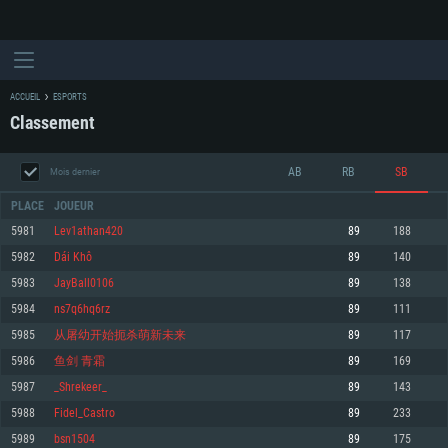
ACCUEIL
ESPORTS
Classement
AB
RB
SB
Mois dernier
PLACE
JOUEUR
5981
Lev1athan420
89
188
5982
Dái Khô
89
140
CONFIGURATION SYSTÈME REQUISE
5983
JayBall0106
89
138
5984
ns7q6hq6rz
89
111
Pour PC
Pour MAC
5985
从屠幼开始扼杀萌新未来
89
117
Pour Linux
5986
鱼剑 青霜
89
169
Minimum
Minimum
Minimum
5987
_Shrekeer_
89
143
OS: Windows 10 (64 bit)
OS: Mac OS Big Sur 11.0 ou plus récent
OS: Les configurations Linux 64 bits les plus modernes
5988
Fidel_Сastro
89
233
5989
bsn1504
89
175
Processeur: Dual-Core 2.2 GHz
Processeur: Core i5, minimum 2.2GHz (Les processeurs Intel Xeon ne sont
Processeur: Dual-Core 2.4 GHz