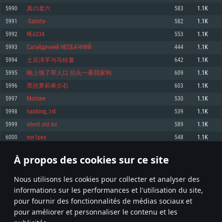
pas supportés)
5990
真の老六
583
1.1K
Mémoire: 4 GB
Mémoire: 4 GB
Mémoire: 6 GB
5991
-Sabota-
582
1.1K
Carte graphique supportant DirectX 11: AMD Radeon 77XX / NVIDIA
Carte graphique: NVIDIA 660 avec les derniers drivers (moins de 6 mois) /
GeForce GTX 660. La résolution minimale supportée par le jeu est de 720p
Carte graphique: Intel Iris Pro 5200 (Mac), ou analogue AMD/Nvidia. La
de même pour AMD (La résolution minimale supportée par le jeu est de
5992
REo234
553
1.1K
résolution minimale supportée par le jeu est de 720p.
720p)
Connection: Connexion Internet à haut débit
5993
Сагайдачний НЕОБАЧНИЙ
444
1.1K
Connection: Connexion Internet à haut débit
Connection: Connexion Internet à haut débit
Disque dur: 23.1 Go (client minimal)
5994
土豆洋芋与马铃薯
642
1.1K
Disque dur: 62,2 Go (client minimal)
Disque dur: 62,2 Go (client minimal)
5995
晚上饿了帮人口 抬头一看我家狗
609
1.1K
Recommandée
Recommandée
Recommandée
5996
黑丝萝莉蒋介石
603
1.1K
OS: Windows 10/11 (64 bit)
OS: Mac OS Big Sur 11.0 ou plus récent
OS: Ubuntu 20.04 64bit
5997
Molisee
530
1.1K
Processeur: Intel Core i5 ou Ryzen5 3600 et plus
5998
hanbing_1st
539
1.1K
Processeur: Core i7 (Les processeurs Intel Xeon ne sont pas supportés)
Processeur: Intel Core i7
Mémoire: 16 GB et plus
5999
silent old six
589
1.1K
Mémoire: 8 GB
Mémoire: 8 GB
Carte graphique supportant DirectX 11 ou plus et drivers: Nvidia GeForce
6000
nor1pex
548
1.1K
1060 et plus, Radeon RX 570 et plus.
Carte graphique: Radeon Vega II ou plus avec support de Metal
Carte graphique: NVIDIA 1060 avec les derniers drivers (moins de 6 mois) /
de même pour AMD (Radeon RX 570) avec les derniers drivers de moins de
Connection: Connexion Internet à haut débit
Connection: Connexion Internet à haut débit
6 mois et supportant Vulkan
À propos des cookies sur ce site
299
300
301
400
Disque dur: 75.9 Go (client complet)
Disque dur: 62,2 Go (client complet)
Connection: Connexion Internet à haut débit
Nous utilisons les cookies pour collecter et analyser des
Disque dur: 60,2 Go (client complet)
* Classement mis à jour quotidiennement
informations sur les performances et l'utilisation du site,
pour fournir des fonctionnalités de médias sociaux et
pour améliorer et personnaliser le contenu et les