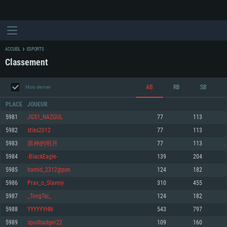
ACCUEIL
ESPORTS
Classement
AB
RB
SB
Mois dernier
PLACE
JOUEUR
5981
JG51_NAZGUL
77
113
5982
stiks2012
77
113
CONFIGURATION SYSTÈME REQUISE
5983
原神的明月
77
113
5984
-BlackEagle-
139
204
Pour PC
Pour MAC
5985
hamid_2312@psn
124
182
Pour Linux
5986
Prav_o_Slavniy
310
455
Minimum
Minimum
Minimum
5987
_TongTai_
124
182
OS: Windows 10 (64 bit)
OS: Mac OS Big Sur 11.0 ou plus récent
OS: Les configurations Linux 64 bits les plus modernes
5988
YYYYYYHN
543
797
5989
spudbadger22
109
160
Processeur: Dual-Core 2.2 GHz
Processeur: Core i5, minimum 2.2GHz (Les processeurs Intel Xeon ne sont
Processeur: Dual-Core 2.4 GHz