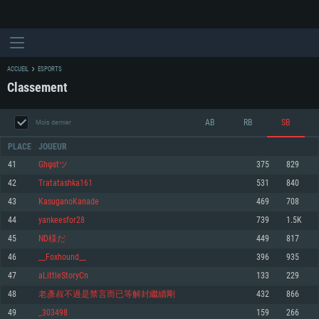
ACCUEIL
ESPORTS
Classement
AB
RB
SB
Mois dernier
PLACE
JOUEUR
41
Ghφstツ
375
829
42
Tratatashka161
531
840
CONFIGURATION SYSTÈME REQUISE
43
KasuganoKanade
469
708
44
yankeesfor28
739
1.5K
Pour PC
Pour MAC
45
ND様だ
449
817
Pour Linux
46
__Foxhound__
396
935
Minimum
Minimum
Minimum
47
aLittleStoryCn
133
229
OS: Windows 10 (64 bit)
OS: Mac OS Big Sur 11.0 ou plus récent
OS: Les configurations Linux 64 bits les plus modernes
48
老彥叔不過是禁言而已等解封繼續剛
432
866
49
_303498
159
266
Processeur: Dual-Core 2.2 GHz
Processeur: Core i5, minimum 2.2GHz (Les processeurs Intel Xeon ne sont
Processeur: Dual-Core 2.4 GHz