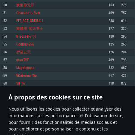
pas supportés)
50
朕射你无罪
163
276
Mémoire: 4 GB
Mémoire: 4 GB
Mémoire: 6 GB
51
Опасность 5мм
409
757
Carte graphique supportant DirectX 11: AMD Radeon 77XX / NVIDIA
Carte graphique: NVIDIA 660 avec les derniers drivers (moins de 6 mois) /
GeForce GTX 660. La résolution minimale supportée par le jeu est de 720p
Carte graphique: Intel Iris Pro 5200 (Mac), ou analogue AMD/Nvidia. La
de même pour AMD (La résolution minimale supportée par le jeu est de
52
FLT_SGT_ODDBALL
288
614
résolution minimale supportée par le jeu est de 720p.
720p)
Connection: Connexion Internet à haut débit
53
索额图_蓝天卫士
177
330
Connection: Connexion Internet à haut débit
Connection: Connexion Internet à haut débit
Disque dur: 23.1 Go (client minimal)
54
B-u-z-z-B-u-t-t
180
295
Disque dur: 62,2 Go (client minimal)
Disque dur: 62,2 Go (client minimal)
55
DouDou-996
125
260
Recommandée
Recommandée
Recommandée
56
碧蓝云天
126
204
OS: Windows 10/11 (64 bit)
OS: Mac OS Big Sur 11.0 ou plus récent
OS: Ubuntu 20.04 64bit
57
психTYT
409
798
Processeur: Intel Core i5 ou Ryzen5 3600 et plus
58
Маркіянцьо
382
667
Processeur: Core i7 (Les processeurs Intel Xeon ne sont pas supportés)
Processeur: Intel Core i7
Mémoire: 16 GB et plus
59
EKaterina_Wp
217
426
Mémoire: 8 GB
Mémoire: 8 GB
Carte graphique supportant DirectX 11 ou plus et drivers: Nvidia GeForce
60
Sd_76
418
873
1060 et plus, Radeon RX 570 et plus.
Carte graphique: Radeon Vega II ou plus avec support de Metal
Carte graphique: NVIDIA 1060 avec les derniers drivers (moins de 6 mois) /
de même pour AMD (Radeon RX 570) avec les derniers drivers de moins de
Connection: Connexion Internet à haut débit
Connection: Connexion Internet à haut débit
6 mois et supportant Vulkan
À propos des cookies sur ce site
2
3
4
103
Disque dur: 75.9 Go (client complet)
Disque dur: 62,2 Go (client complet)
Connection: Connexion Internet à haut débit
Nous utilisons les cookies pour collecter et analyser des
Disque dur: 60,2 Go (client complet)
* Classement mis à jour quotidiennement
informations sur les performances et l'utilisation du site,
pour fournir des fonctionnalités de médias sociaux et
pour améliorer et personnaliser le contenu et les