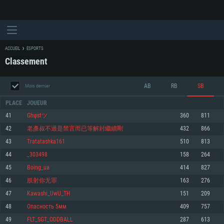
ACCUEIL
ESPORTS
Classement
AB
RB
SB
Mois dernier
PLACE
JOUEUR
41
Ghφstツ
360
811
42
老彥叔不過是禁言而已等解封繼續剛
432
866
CONFIGURATION SYSTÈME REQUISE
43
Tratatashka161
510
813
44
_303498
158
264
Pour PC
Pour MAC
45
Boing_ua
414
827
Pour Linux
46
朕射你无罪
163
276
Minimum
Minimum
Minimum
47
Kawashi_UwU_TH
151
209
OS: Windows 10 (64 bit)
OS: Mac OS Big Sur 11.0 ou plus récent
OS: Les configurations Linux 64 bits les plus modernes
48
Опасность 5мм
409
757
49
FLT_SGT_ODDBALL
287
613
Processeur: Dual-Core 2.2 GHz
Processeur: Core i5, minimum 2.2GHz (Les processeurs Intel Xeon ne sont
Processeur: Dual-Core 2.4 GHz