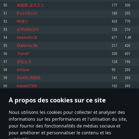
pas supportés)
50
索额图_蓝天卫士
177
330
Mémoire: 4 GB
Mémoire: 4 GB
Mémoire: 6 GB
51
B-u-z-z-B-u-t-t
180
295
Carte graphique supportant DirectX 11: AMD Radeon 77XX / NVIDIA
Carte graphique: NVIDIA 660 avec les derniers drivers (moins de 6 mois) /
GeForce GTX 660. La résolution minimale supportée par le jeu est de 720p
Carte graphique: Intel Iris Pro 5200 (Mac), ou analogue AMD/Nvidia. La
de même pour AMD (La résolution minimale supportée par le jeu est de
52
ND様だ
433
770
résolution minimale supportée par le jeu est de 720p.
720p)
Connection: Connexion Internet à haut débit
53
aLittleStoryCn
126
216
Connection: Connexion Internet à haut débit
Connection: Connexion Internet à haut débit
Disque dur: 23.1 Go (client minimal)
54
yankeesfor28
671
1.4K
Disque dur: 62,2 Go (client minimal)
Disque dur: 62,2 Go (client minimal)
55
EKaterina_Wp
217
426
Recommandée
Recommandée
Recommandée
56
Titanss1
330
601
OS: Windows 10/11 (64 bit)
OS: Mac OS Big Sur 11.0 ou plus récent
OS: Ubuntu 20.04 64bit
57
碧蓝云天
124
196
Processeur: Intel Core i5 ou Ryzen5 3600 et plus
58
Astinusx
95
203
Processeur: Core i7 (Les processeurs Intel Xeon ne sont pas supportés)
Processeur: Intel Core i7
Mémoire: 16 GB et plus
59
Stork2k_切猪机
141
263
Mémoire: 8 GB
Mémoire: 8 GB
Carte graphique supportant DirectX 11 ou plus et drivers: Nvidia GeForce
60
hisham27989
162
343
1060 et plus, Radeon RX 570 et plus.
Carte graphique: Radeon Vega II ou plus avec support de Metal
Carte graphique: NVIDIA 1060 avec les derniers drivers (moins de 6 mois) /
de même pour AMD (Radeon RX 570) avec les derniers drivers de moins de
Connection: Connexion Internet à haut débit
Connection: Connexion Internet à haut débit
6 mois et supportant Vulkan
À propos des cookies sur ce site
2
3
4
103
Disque dur: 75.9 Go (client complet)
Disque dur: 62,2 Go (client complet)
Connection: Connexion Internet à haut débit
Nous utilisons les cookies pour collecter et analyser des
Disque dur: 60,2 Go (client complet)
* Classement mis à jour quotidiennement
informations sur les performances et l'utilisation du site,
pour fournir des fonctionnalités de médias sociaux et
pour améliorer et personnaliser le contenu et les