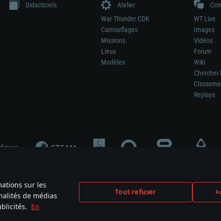
Didacticiels
Atelier
Com
War Thunder CDK
WT Live
Camouflages
Images
Missions
Vidéos
Lieux
Forum
Modèles
Wiki
Chercher 
Classeme
Replays
mations sur les
Tout refuser
Au
nnalités de médias
signifie pas la participation au développement du jeu, le sponsoring ou à l’approb
blicités.
En
mes are the property of their respective owners.
Politique de confidentialité
Pa