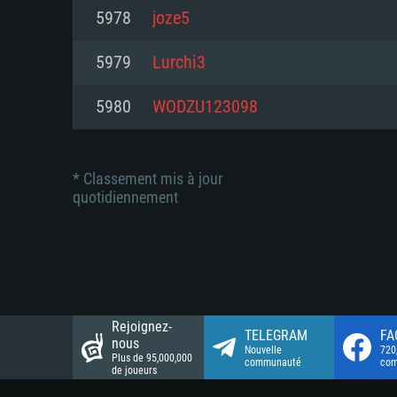
Connection: Connexion Internet 
Connection: Connexion Internet 
5978
joze5
Connection: Connexion Internet 
Disque dur: 23.1 Go (client mini
Disque dur: 62,2 Go (client mini
5979
Lurchi3
Disque dur: 62,2 Go (client mini
5980
WODZU123098
* Classement mis à jour
quotidiennement
Rejoignez-
TELEGRAM
FA
nous
Nouvelle
720
Plus de 95,000,000
communauté
co
de joueurs