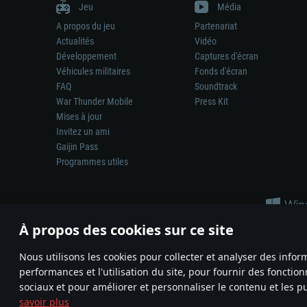
Jeu
Média
A propos du jeu
Partenariat
Actualités
Vidéo
Développement
Captures d'écran
Véhicules militaires
Fonds d'écran
FAQ
Soundtrack
War Thunder Mobile
Press Kit
Mises à jour
Invitez un ami
Gaijin Pass
Programmes utiles
À propos des cookies sur ce site
Nous utilisons les cookies pour collecter et analyser des infor
performances et l'utilisation du site, pour fournir des fonctio
La représentation d’une arme ou d’un véhicule réel dans ce jeu ne 
sociaux et pour améliorer et personnaliser le contenu et les pu
© 2011—2026 Gaijin Games Kft. All trademarks, logos and brand na
savoir plus
Termes et conditions
Conditions du service