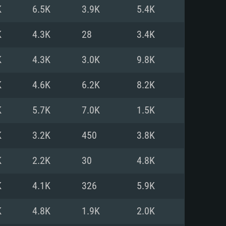
Pour Linux
K
6.5K
3.9K
5.4K
e
e
e
K
4.3K
28
3.4K
K
4.3K
3.0K
9.8K
 (64 bit)
r 11.0 ou plus récent
64bit
K
4.6K
6.2K
8.2K
Core i5 ou Ryzen5 3600 et plus
i7 (Les processeurs Intel Xeon
Core i7
K
5.7K
7.0K
1.5K
rtés)
 plus
K
3.2K
450
3.8K
upportant DirectX 11 ou plus et
NVIDIA 1060 avec les derniers
K
2.2K
30
4.8K
eForce 1060 et plus, Radeon RX
Radeon Vega II ou plus avec
e 6 mois) / de même pour AMD
vec les derniers drivers de
K
4.1K
326
5.9K
t supportant Vulkan
xion Internet à haut débit
xion Internet à haut débit
K
4.8K
1.9K
2.0K