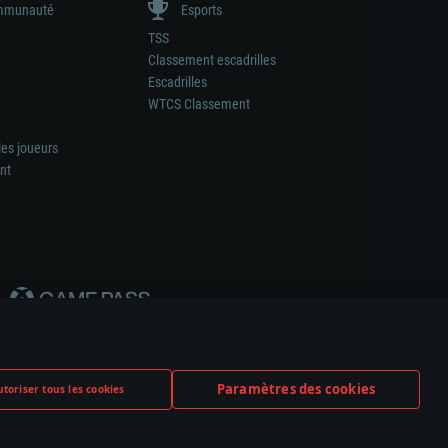
munauté
Esports
TSS
Classement escadrilles
Escadrilles
WTCS Classement
les joueurs
nt
Paramètres des cookies
toriser tous les cookies
ation de tout fabricant d’armes ou de véhicule.
ramètres relatifs aux cookies
Support client