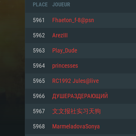
PLACE
JOUEUR
5961
Fhaeton_f-8@psn
5962
ArezIII
5963
Play_Dude
5964
princesses
5965
RC1992 Jules@live
5966
ДУШЕРАЗДЕРАЮЩИЙ
CONFIGU
5967
文文报社实习天狗
5968
MarmeladovaSonya