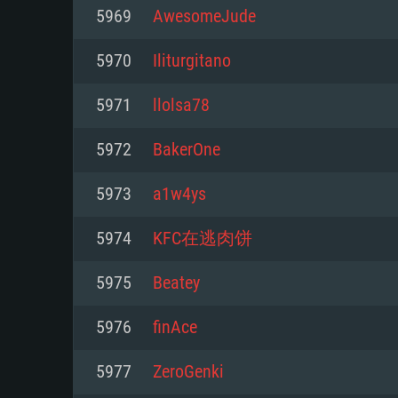
Pour PC
5969
AwesomeJude
Minimum
Minimum
Minimum
5970
Iliturgitano
5971
llolsa78
OS: Windows 10 (64 bit)
OS: Mac OS Big Sur 11.0 ou plus
OS: Les configurations Linux 64 b
5972
BakerOne
modernes
Processeur: Dual-Core 2.2 GHz
Processeur: Core i5, minimum 2
5973
a1w4ys
processeurs Intel Xeon ne sont 
Processeur: Dual-Core 2.4 GHz
Mémoire: 4 GB
5974
KFC在逃肉饼
Mémoire: 6 GB
Mémoire: 4 GB
Carte graphique supportant Dir
5975
Beatey
Radeon 77XX / NVIDIA GeForce 
Carte graphique: Intel Iris Pro 5
Carte graphique: NVIDIA 660 ave
résolution minimale supportée pa
analogue AMD/Nvidia. La résolu
drivers (moins de 6 mois) / de
5976
finAce
720p
supportée par le jeu est de 720p
(La résolution minimale supporté
5977
ZeroGenki
de 720p)