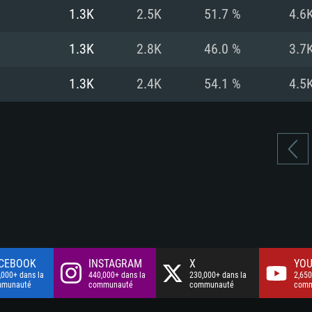
à haut débit
à haut débit
Connection: Conne
Disque dur: 75.9 G
Disque dur: 62,2 G
1.3K
2.5K
51.7 %
4.6
à haut débit
mal)
mal)
Disque dur: 60,2 G
1.3K
2.8K
46.0 %
3.7
mal)
1.3K
2.4K
54.1 %
4.5
CEBOOK
INSTAGRAM
X
YOU
,000+ dans la
440,000+ dans la
230,000+ dans la
2,650
mmunauté
communauté
communauté
comm