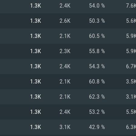
Pour MAC
1.3K
2.4K
54.0 %
7.6
Recommandé
Recommandé
Recommandé
1.3K
2.6K
50.3 %
5.6
1.3K
2.1K
60.5 %
5.9
 récent
its les plus
OS: Windows 10/11
OS: Mac OS Big Su
OS: Ubuntu 20.04 
1.3K
2.3K
55.8 %
5.9
.2GHz (Les
Processeur: Intel 
Processeur: Core 
Processeur: Intel 
1.3K
2.4K
54.3 %
6.7
pas supportés)
ne sont pas suppo
Mémoire: 16 GB et
Mémoire: 8 GB
1.3K
2.1K
60.8 %
3.5
Mémoire: 8 GB
ectX 11: AMD
Carte graphique s
Carte graphique: 
1.3K
2.1K
62.3 %
3.1
GTX 660. La
200 (Mac), ou
c les derniers
drivers: Nvidia G
Carte graphique: 
drivers (moins d
r le jeu est de
tion minimale
 même pour AMD
570 et plus.
support de Metal
(Radeon RX 570) a
1.3K
2.4K
53.2 %
5.5
.
e par le jeu est
moins de 6 mois e
Connection: Conne
Connection: Conne
1.3K
3.1K
42.9 %
6.3