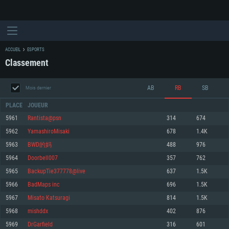
ACCUEIL
ESPORTS
Classement
AB
RB
SB
Mois dernier
PLACE
JOUEUR
5961
Rantista@psn
314
674
5962
YamashiroMisaki
678
1.4K
CONFIGURATION SYSTÈME REQUISE
5963
BWD的妈
488
976
5964
Doorbell007
357
762
Pour PC
Pour MAC
5965
BackupTie377778@live
637
1.5K
Pour Linux
5966
BadMaps inc
696
1.5K
Minimum
Minimum
Minimum
5967
Misatо Kаtsuragi
814
1.5K
OS: Windows 10 (64 bit)
OS: Mac OS Big Sur 11.0 ou plus récent
OS: Les configurations Linux 64 bits les plus modernes
5968
mishddx
402
876
5969
DrGarfield
316
601
Processeur: Dual-Core 2.2 GHz
Processeur: Core i5, minimum 2.2GHz (Les processeurs Intel Xeon ne sont
Processeur: Dual-Core 2.4 GHz