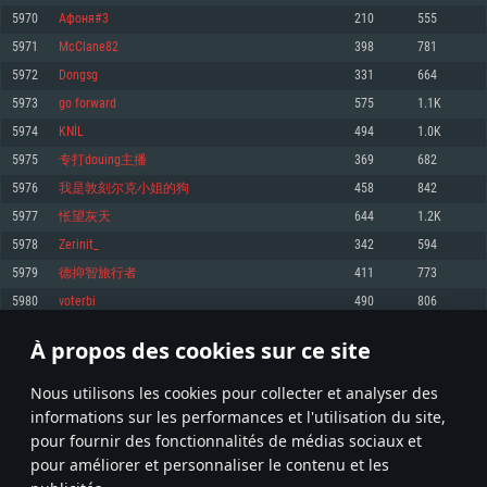
pas supportés)
5970
Афоня#3
210
555
Mémoire: 4 GB
Mémoire: 4 GB
Mémoire: 6 GB
5971
McClane82
398
781
Carte graphique supportant DirectX 11: AMD Radeon 77XX / NVIDIA
Carte graphique: NVIDIA 660 avec les derniers drivers (moins de 6 mois) /
GeForce GTX 660. La résolution minimale supportée par le jeu est de 720p
Carte graphique: Intel Iris Pro 5200 (Mac), ou analogue AMD/Nvidia. La
de même pour AMD (La résolution minimale supportée par le jeu est de
5972
Dongsg
331
664
résolution minimale supportée par le jeu est de 720p.
720p)
Connection: Connexion Internet à haut débit
5973
go forward
575
1.1K
Connection: Connexion Internet à haut débit
Connection: Connexion Internet à haut débit
Disque dur: 23.1 Go (client minimal)
5974
KNİL
494
1.0K
Disque dur: 62,2 Go (client minimal)
Disque dur: 62,2 Go (client minimal)
5975
专打douing主播
369
682
Recommandée
Recommandée
Recommandée
5976
我是敦刻尔克小姐的狗
458
842
OS: Windows 10/11 (64 bit)
OS: Mac OS Big Sur 11.0 ou plus récent
OS: Ubuntu 20.04 64bit
5977
怅望灰天
644
1.2K
Processeur: Intel Core i5 ou Ryzen5 3600 et plus
5978
Zerinit_
342
594
Processeur: Core i7 (Les processeurs Intel Xeon ne sont pas supportés)
Processeur: Intel Core i7
Mémoire: 16 GB et plus
5979
德抑智旅行者
411
773
Mémoire: 8 GB
Mémoire: 8 GB
Carte graphique supportant DirectX 11 ou plus et drivers: Nvidia GeForce
5980
voterbi
490
806
1060 et plus, Radeon RX 570 et plus.
Carte graphique: Radeon Vega II ou plus avec support de Metal
Carte graphique: NVIDIA 1060 avec les derniers drivers (moins de 6 mois) /
de même pour AMD (Radeon RX 570) avec les derniers drivers de moins de
Connection: Connexion Internet à haut débit
Connection: Connexion Internet à haut débit
6 mois et supportant Vulkan
À propos des cookies sur ce site
298
299
300
399
Disque dur: 75.9 Go (client complet)
Disque dur: 62,2 Go (client complet)
Connection: Connexion Internet à haut débit
Nous utilisons les cookies pour collecter et analyser des
Disque dur: 60,2 Go (client complet)
* Classement mis à jour quotidiennement
informations sur les performances et l'utilisation du site,
pour fournir des fonctionnalités de médias sociaux et
pour améliorer et personnaliser le contenu et les