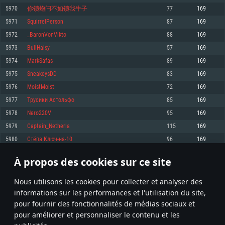
pas supportés)
5970
你锁炮闩不如锁我牛子
77
169
Mémoire: 4 GB
Mémoire: 4 GB
Mémoire: 6 GB
5971
SquirrelPerson
87
169
Carte graphique supportant DirectX 11: AMD Radeon 77XX / NVIDIA
Carte graphique: NVIDIA 660 avec les derniers drivers (moins de 6 mois) /
GeForce GTX 660. La résolution minimale supportée par le jeu est de 720p
Carte graphique: Intel Iris Pro 5200 (Mac), ou analogue AMD/Nvidia. La
de même pour AMD (La résolution minimale supportée par le jeu est de
5972
_BaronVonVikto
88
169
résolution minimale supportée par le jeu est de 720p.
720p)
Connection: Connexion Internet à haut débit
5973
BullHalsy
57
169
Connection: Connexion Internet à haut débit
Connection: Connexion Internet à haut débit
Disque dur: 23.1 Go (client minimal)
5974
MarkSafas
89
169
Disque dur: 62,2 Go (client minimal)
Disque dur: 62,2 Go (client minimal)
5975
SneakeysDD
83
169
Recommandée
Recommandée
Recommandée
5976
MoistMoist
72
169
OS: Windows 10/11 (64 bit)
OS: Mac OS Big Sur 11.0 ou plus récent
OS: Ubuntu 20.04 64bit
5977
Tрусики Астольфо
85
169
Processeur: Intel Core i5 ou Ryzen5 3600 et plus
5978
Nero220V
95
169
Processeur: Core i7 (Les processeurs Intel Xeon ne sont pas supportés)
Processeur: Intel Core i7
Mémoire: 16 GB et plus
5979
Captain_Netherla
115
169
Mémoire: 8 GB
Mémoire: 8 GB
Carte graphique supportant DirectX 11 ou plus et drivers: Nvidia GeForce
5980
Стёпа Ключ-на-10
96
169
1060 et plus, Radeon RX 570 et plus.
Carte graphique: Radeon Vega II ou plus avec support de Metal
Carte graphique: NVIDIA 1060 avec les derniers drivers (moins de 6 mois) /
de même pour AMD (Radeon RX 570) avec les derniers drivers de moins de
Connection: Connexion Internet à haut débit
Connection: Connexion Internet à haut débit
6 mois et supportant Vulkan
À propos des cookies sur ce site
298
299
300
399
Disque dur: 75.9 Go (client complet)
Disque dur: 62,2 Go (client complet)
Connection: Connexion Internet à haut débit
Nous utilisons les cookies pour collecter et analyser des
Disque dur: 60,2 Go (client complet)
* Classement mis à jour quotidiennement
informations sur les performances et l'utilisation du site,
pour fournir des fonctionnalités de médias sociaux et
pour améliorer et personnaliser le contenu et les